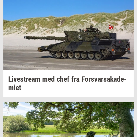
Li­ve­stream
med chef fra
For­svar­sa­ka­de­
mi­et