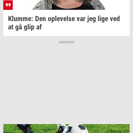
Klum­me:
Den
op­le­vel­se
var jeg lige ved
at gå glip af
ANNONCE