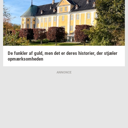
De
funk­ler
af guld, men det er deres
hi­sto­ri­er,
der
stjæ­ler
op­mærk­som­he­den
ANNONCE