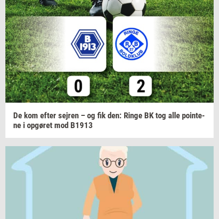
De kom efter
sej­ren
– og fik den: Ringe BK tog alle
po­in­te­
ne
i
op­gø­ret
mod B1913