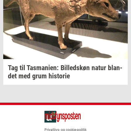
Tag til
Tas­ma­ni­en:
Bil­leds­køn
natur
blan­
det
med grum
hi­sto­rie
Privatlivs- og cookie-politik