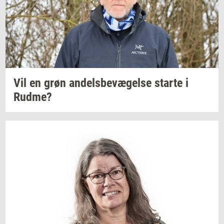
Vil en grøn
an­dels­be­væ­gel­se
star­te
i
Rudme?