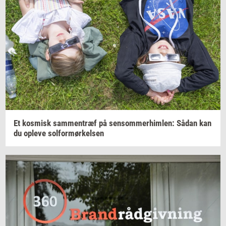
Et
kos­misk
sam­men­træf
på
sen­som­mer­him­len:
Sådan kan
du
op­le­ve
sol­for­mør­kel­sen