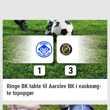
Ringe BK tabte til
Aars­lev
BK i
va­ske­æg­
te
topop­gør