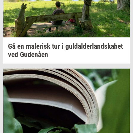
Gå en
ma­le­risk
tur i
gul­dal­der­land­ska­bet
ved
Gu­denå­en