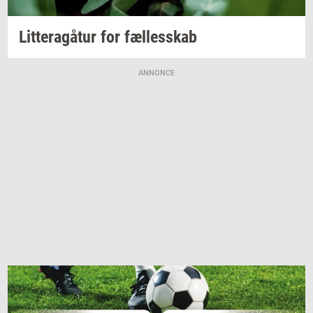
Lit­tera­gå­tur
for
fæl­les­skab
ANNONCE