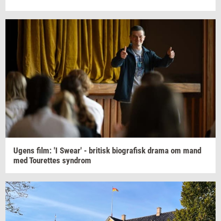
Ugens film: 'I
Swear'
-
bri­tisk
bi­o­gra­fisk
drama om mand
med
Tou­ret­tes
syn­drom