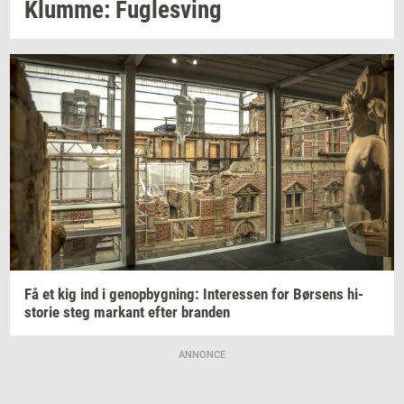
Klum­me: Fug­lesving
Få et kig ind i
genop­byg­ning:
In­ter­es­sen
for
Bør­sens
hi­
sto­rie
steg
mar­kant
efter
bran­den
ANNONCE