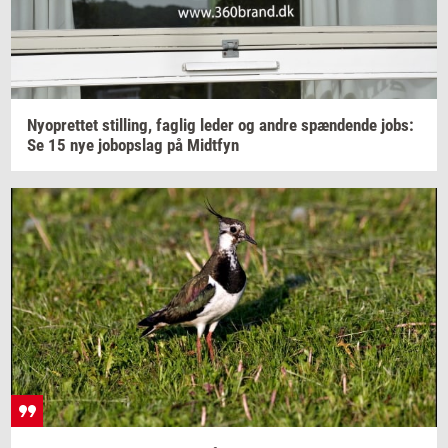
Ny­op­ret­tet
stil­ling,
fag­lig
leder og andre
spæn­den­de
jobs:
Se 15 nye
jo­bop­slag
på
Midt­fyn