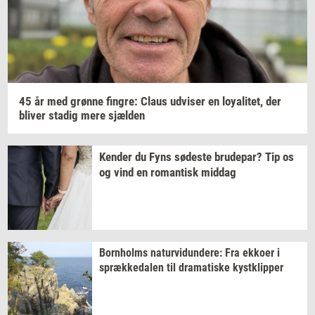
45 år med
grøn­ne
fin­gre:
Claus
ud­vi­ser
en
loy­a­li­tet,
der
bli­ver
sta­dig
mere
sjæl­den
Ken­der
du Fyns
sø­de­ste
bru­de­par?
Tip os
og vind en
ro­man­tisk
mid­dag
Born­holms
na­tur­vi­dun­de­re:
Fra
ek­ko­er
i
spræk­ke­da­len
til
dra­ma­ti­ske
kyst­klip­per