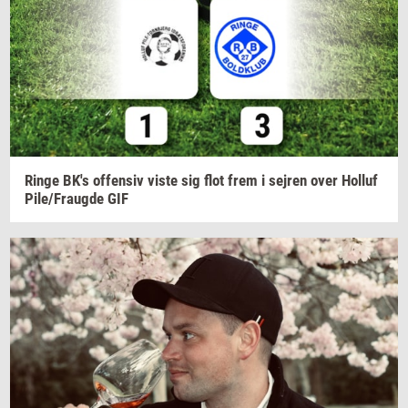
Ringe
BK's
of­fen­siv
viste sig flot frem i
sej­ren
over
Hol­luf
Pile/Fraug­de
GIF