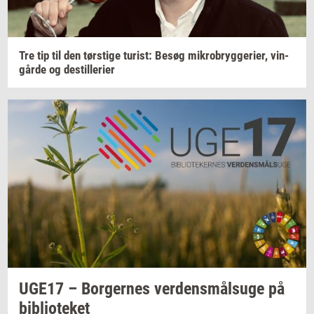
Tre tip til den
tørsti­ge
turist:
Besøg
mi­kro­bryg­ge­ri­er,
vin­
går­de
og
destil­le­ri­er
UGE17 –
Bor­ger­nes
ver­dens­målsu­ge
på
bi­bli­o­te­ket