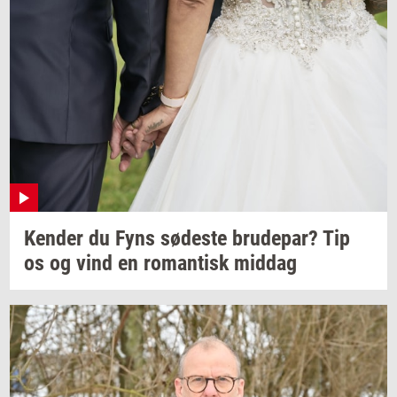
Ken­der
du Fyns
sø­de­ste
bru­de­par?
Tip
os og vind en
ro­man­tisk
mid­dag