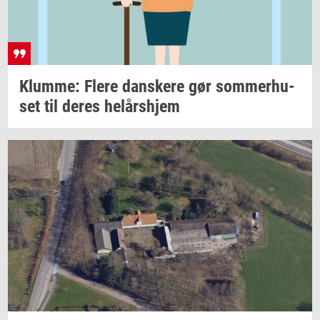
Klum­me: Flere
dan­ske­re
gør
som­mer­hu­
set
til deres
helårs­hjem