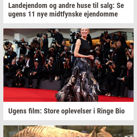
Lan­de­jen­dom
og andre huse til salg: Se
ugens 11 nye
midt­fyn­s­ke
ejen­dom­me
Ugens film: Store
op­le­vel­ser
i Ringe Bio