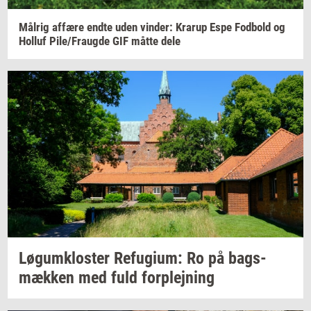
Må­l­rig
af­fæ­re
endte uden
vin­der:
Krarup
Espe
Fod­bold
og
Hol­luf
Pile/Fraug­de
GIF måtte dele
Løgum­klo­ster
Re­fu­gi­um:
Ro på
bags­
mæk­ken
med fuld
for­plej­ning