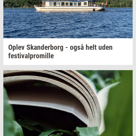
Oplev
Skan­der­borg
- også helt uden
festi­val­pro­mil­le