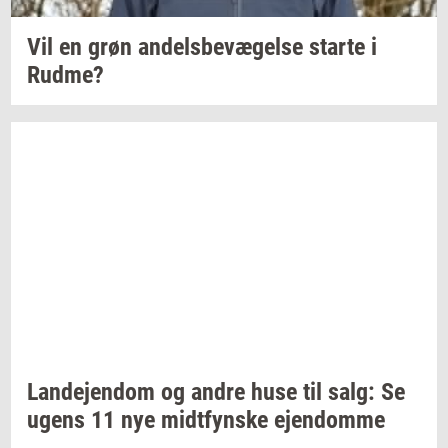
Vil en grøn
an­dels­be­væ­gel­se
star­te
i
Rudme?
Lan­de­jen­dom
og andre huse til salg: Se
ugens 11 nye
midt­fyn­s­ke
ejen­dom­me