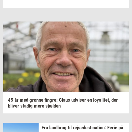
45 år med
grøn­ne
fin­gre:
Claus
ud­vi­ser
en
loy­a­li­tet,
der
bli­ver
sta­dig
mere
sjæl­den
Fra
land­brug
til
rej­se­desti­na­tion:
Ferie på