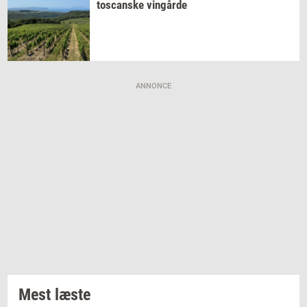
toscan­ske
vin­går­de
ANNONCE
Mest læste