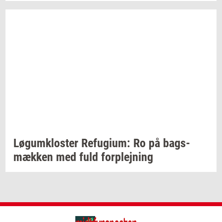
Løgum­klo­ster
Re­fu­gi­um:
Ro på
bags­
mæk­ken
med fuld
for­plej­ning