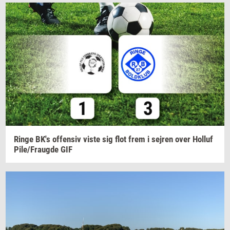
Ringe
BK's
of­fen­siv
viste sig flot frem i
sej­ren
over
Hol­luf
Pile/Fraug­de
GIF