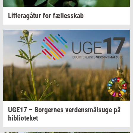
Lit­tera­gå­tur
for
fæl­les­skab
UGE17 –
Bor­ger­nes
ver­dens­målsu­ge
på
bi­bli­o­te­ket