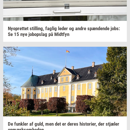
Ny­op­ret­tet
stil­ling,
fag­lig
leder og andre
spæn­den­de
jobs:
Se 15 nye
jo­bop­slag
på
Midt­fyn
De
funk­ler
af guld, men det er deres
hi­sto­ri­er,
der
stjæ­ler
op­mærk­som­he­den