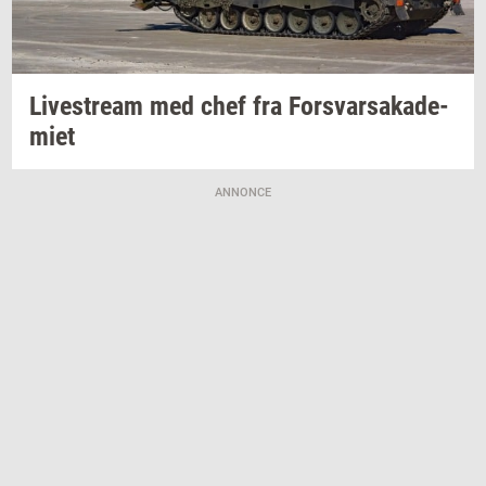
Li­ve­stream
med chef fra
For­svar­sa­ka­de­
mi­et
ANNONCE