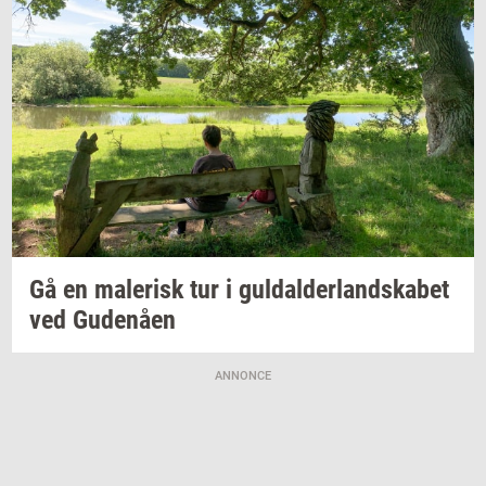
Gå en
ma­le­risk
tur i
gul­dal­der­land­ska­bet
ved
Gu­denå­en
ANNONCE