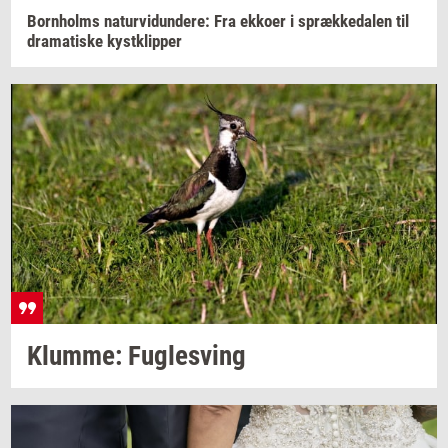
Born­holms
na­tur­vi­dun­de­re:
Fra
ek­ko­er
i
spræk­ke­da­len
til
dra­ma­ti­ske
kyst­klip­per
Klum­me: Fug­lesving