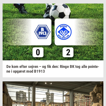
De kom efter
sej­ren
– og fik den: Ringe BK tog alle
po­in­te­
ne
i
op­gø­ret
mod B1913