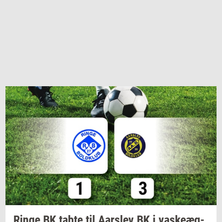
Ringe BK tabte til
Aars­lev
BK i
va­ske­æg­