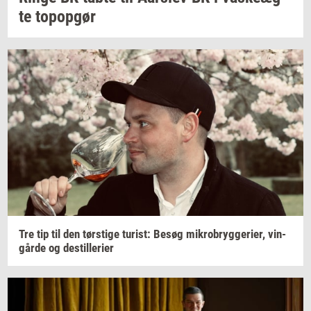
te
topop­gør
Tre tip til den
tørsti­ge
turist:
Besøg
mi­kro­bryg­ge­ri­er,
vin­
går­de
og
destil­le­ri­er