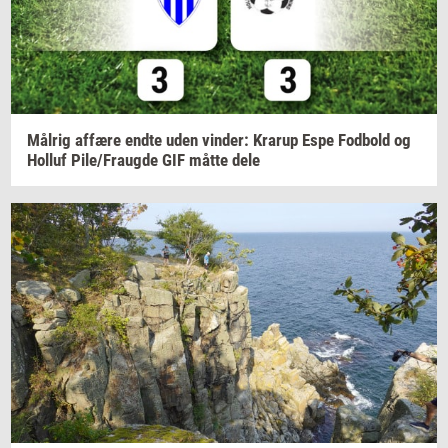
Må­l­rig
af­fæ­re
endte uden
vin­der:
Krarup
Espe
Fod­bold
og
Hol­luf
Pile/Fraug­de
GIF måtte dele