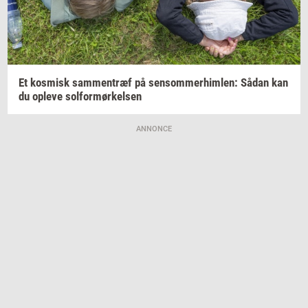
Et
kos­misk
sam­men­træf
på
sen­som­mer­him­len:
Sådan kan
du
op­le­ve
sol­for­mør­kel­sen
ANNONCE