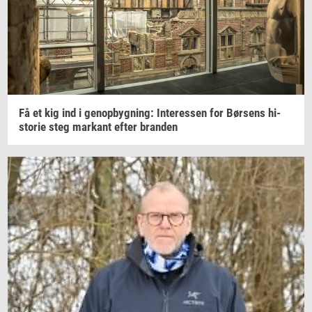
Få et kig ind i
genop­byg­ning:
In­ter­es­sen
for
Bør­sens
hi­
sto­rie
steg
mar­kant
efter
bran­den