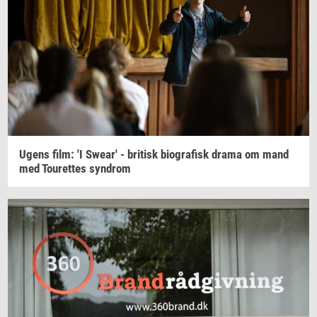
Ugens film: 'I
Swear'
-
bri­tisk
bi­o­gra­fisk
drama om mand
med
Tou­ret­tes
syn­drom