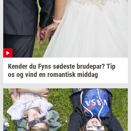
Ken­der
du Fyns
sø­de­ste
bru­de­par?
Tip
os og vind en
ro­man­tisk
mid­dag