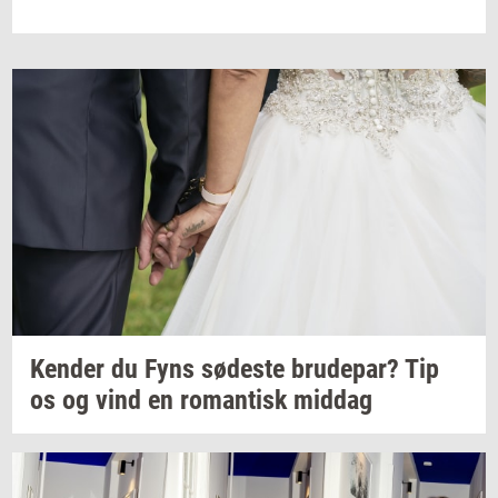
Ken­der
du Fyns
sø­de­ste
bru­de­par?
Tip
os og vind en
ro­man­tisk
mid­dag