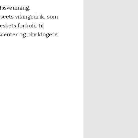
 Issvømning.
seets vikingedrik, som
skets forhold til
scenter og bliv klogere