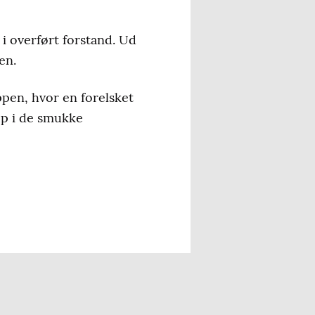
 i overført forstand. Ud
en.
ppen, hvor en forelsket
op i de smukke