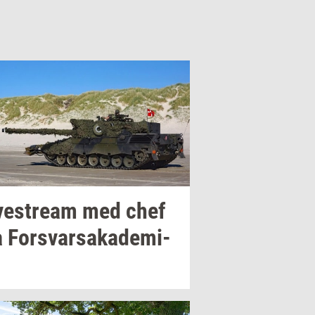
­ve­stream
med chef
a
For­svar­sa­ka­de­mi­