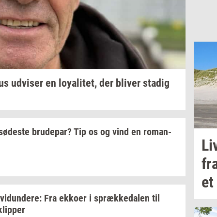
us
ud­vi­ser
en
loy­a­li­tet,
der
bli­ver
sta­dig
sø­de­ste
bru­de­par?
Tip os og vind en
ro­man­
Li
fr
et
­vi­dun­de­re:
Fra
ek­ko­er
i
spræk­ke­da­len
til
klip­per