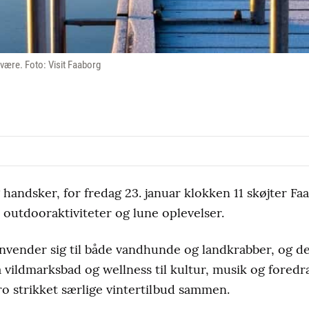
være. Foto: Visit Faaborg
handsker, for fredag 23. januar klokken 11 skøjter F
outdooraktiviteter og lune oplevelser.
nvender sig til både vandhunde og landkrabber, og d
vildmarksbad og wellness til kultur, musik og foredra
ro strikket særlige vintertilbud sammen.