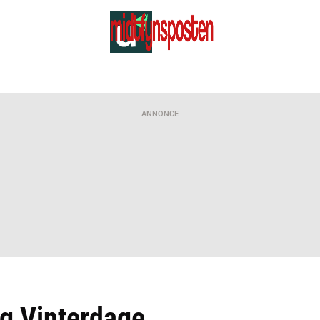
ANNONCE
rg Vinterdage