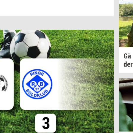
Gå
der