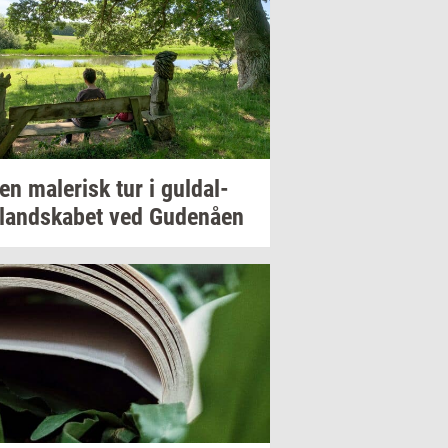
 en
ma­le­risk
tur i
gul­dal­
­land­ska­bet
ved
Gu­denå­en