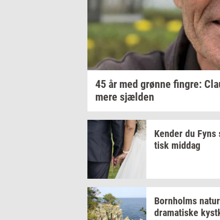
45 år med
grøn­ne
fin­gre:
Cla
mere
sjæl­den
Ken­der
du Fyns
tisk
mid­dag
Born­holms
na­tur
dra­ma­ti­ske
kyst­