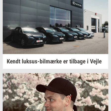
Kendt
luksus-​bilmærke
er
til­ba­ge
i Vejle