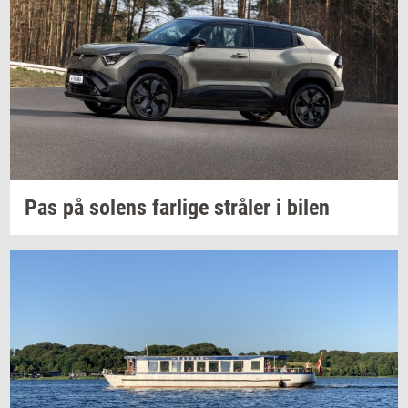
Pas på
so­lens
far­li­ge
strå­ler
i bilen