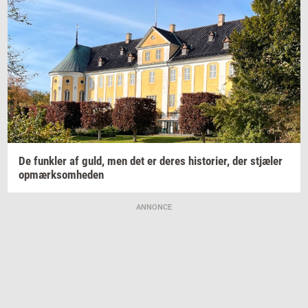
De
funk­ler
af guld, men det er deres
hi­sto­ri­er,
der
stjæ­ler
op­mærk­som­he­den
ANNONCE