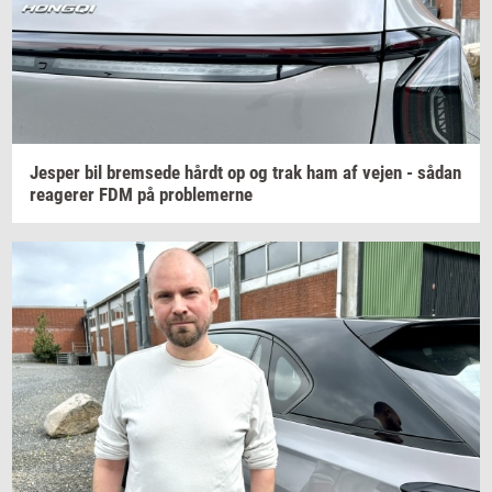
Jes­per
bil
brem­se­de
hårdt op og trak ham af vejen - sådan
re­a­ge­rer
FDM på
pro­ble­mer­ne