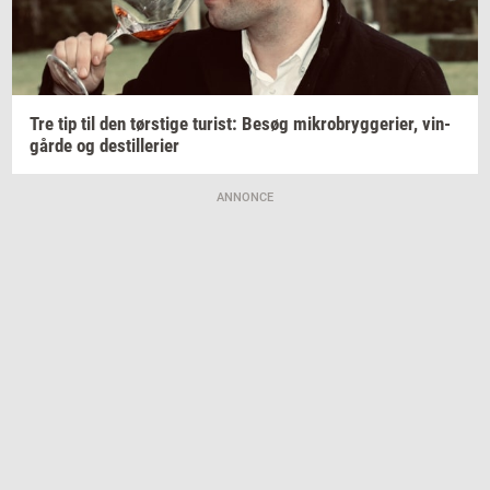
Tre tip til den
tørsti­ge
turist:
Besøg
mi­kro­bryg­ge­ri­er,
vin­
går­de
og
destil­le­ri­er
ANNONCE