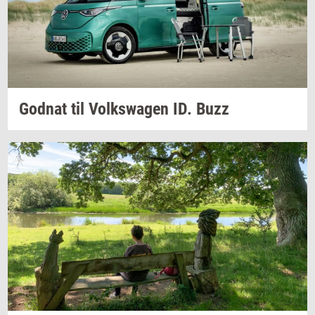
God­nat
til
Volkswa­gen
ID. Buzz