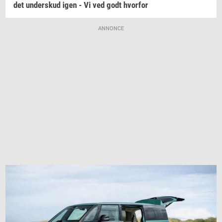
det
un­der­skud
igen - Vi ved godt
hvor­for
ANNONCE