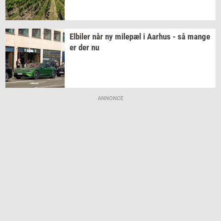
El­bi­ler
når ny
milepæl
i
Aar­hus
- så mange
er der nu
ANNONCE