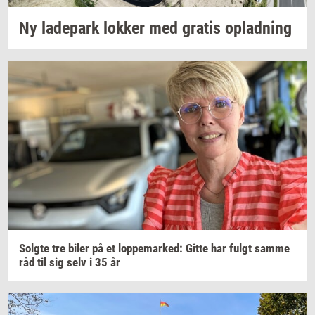
Ny
la­de­park
lok­ker
med
gra­tis
op­lad­ning
Solg­te
tre biler på et
lop­pe­mar­ked:
Gitte har fulgt samme
råd til sig selv i 35 år