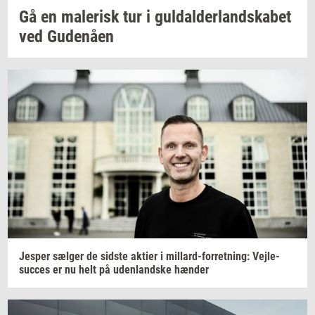
Gå en
ma­le­risk
tur i
gul­dal­der­land­ska­bet
ved
Gu­denå­en
Jes­per
sæl­ger
de
sid­ste
ak­tier
i
millard-​forretning:
Vejle-​
succes
er nu helt på
uden­land­ske
hæn­der