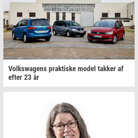
Volkswa­gens
prak­ti­ske
model
tak­ker
af
efter 23 år