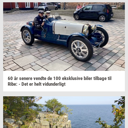
60 år
se­ne­re
vend­te
de 100
eks­klu­si­ve
biler
til­ba­ge
til
Ribe: - Det er helt
vi­dun­der­ligt