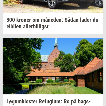
300
kro­ner
om
må­ne­den:
Sådan lader du
el­bi­len
al­ler­bil­ligst
Løgum­klo­ster
Re­fu­gi­um:
Ro på
bags­