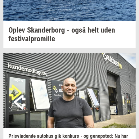
Oplev
Skan­der­borg
- også helt uden
festi­val­pro­mil­le
Prisvin­den­de
au­to­hus
gik
kon­kurs
- og
genop­stod:
Nu har