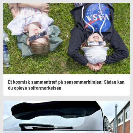
Et
kos­misk
sam­men­træf
på
sen­som­mer­him­len:
Sådan kan
du
op­le­ve
sol­for­mør­kel­sen