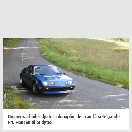
Du­sin­vis
af biler
dy­ster
i
di­sci­plin,
der kan få selv gamle
Fru
Han­sen
til at dytte