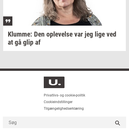
Klum­me:
Den
op­le­vel­se
var jeg lige ved
at gå glip af
Privatlivs- og cookie-politik
Cookieindstillinger
Tilgængelighedserklæring