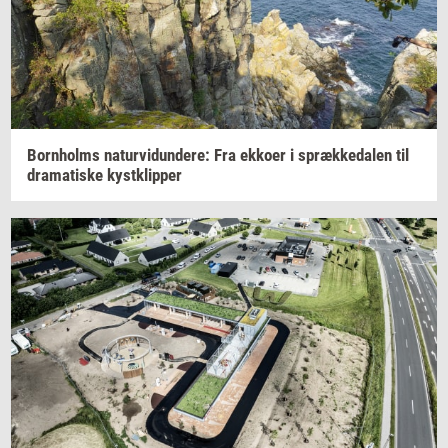
Born­holms
na­tur­vi­dun­de­re:
Fra
ek­ko­er
i
spræk­ke­da­len
til
dra­ma­ti­ske
kyst­klip­per