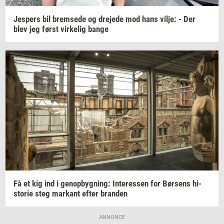
Jes­pers
bil
brem­se­de
og
dre­je­de
mod hans
vilje:
- Der
blev jeg først
vir­ke­lig
bange
Få et kig ind i
genop­byg­ning:
In­ter­es­sen
for
Bør­sens
hi­
sto­rie
steg
mar­kant
efter
bran­den
ANNONCE