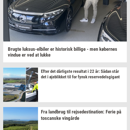
Brug­te
luksus-​elbiler
er
hi­sto­risk
bil­li­ge
- men
kø­ber­nes
vin­due
er ved at lukke
Efter det
dår­lig­ste
re­sul­tat
i 22 år: Sådan står
det i
øje­blik­ket
til for fynsk
re­ser­ve­dels­gi­gant
Fra
land­brug
til
rej­se­desti­na­tion:
Ferie på
toscan­ske
vin­går­de