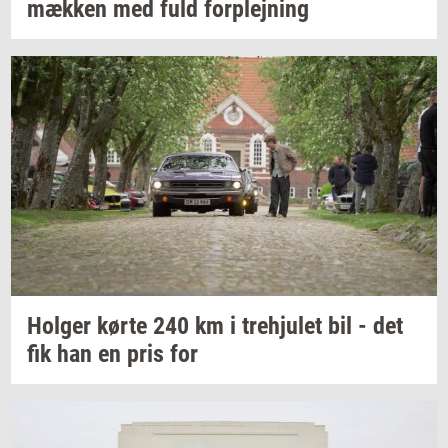
mæk­ken
med fuld
for­plej­ning
Hol­ger
kørte 240 km i
tre­hju­let
bil - det
fik han en pris for