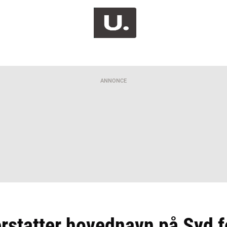
ANNONCE
rstatter hovednavn på Syd f