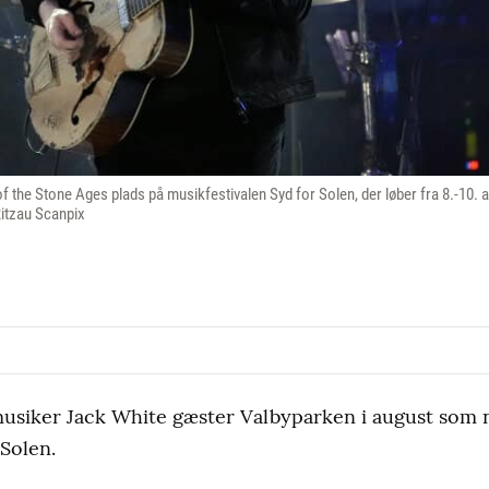
f the Stone Ages plads på musikfestivalen Syd for Solen, der løber fra 8.-10. 
Ritzau Scanpix
siker Jack White gæster Valbyparken i august som 
 Solen.