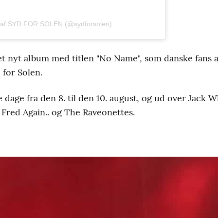
lt af SYD FOR SOLEN (@sydforsolen)
t nyt album med titlen "No Name", som danske fans al
 for Solen.
e dage fra den 8. til den 10. august, og ud over Jack 
Fred Again.. og The Raveonettes.