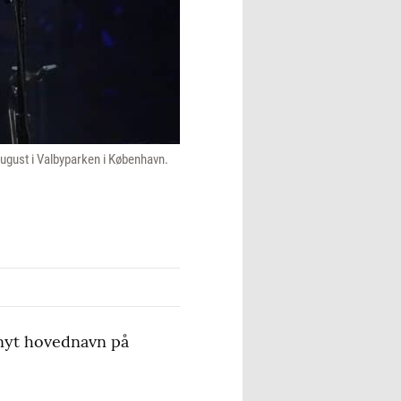
august i Valbyparken i København.
nyt hovednavn på