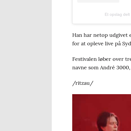
Et opslag de
Han har netop udgivet e
for at opleve live på Syd
Festivalen løber over tr
navne som André 3000, 
/ritzau/