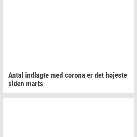
Antal
ind­lag­te
med
cor­o­na
er det
hø­je­ste
siden marts