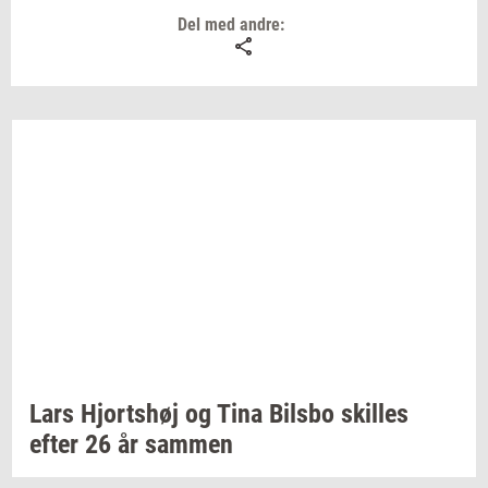
Del med andre:
Lars
Hjorts­høj
og Tina
Bils­bo
skil­les
efter 26 år
sam­men