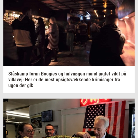
Slå­skamp
foran
Boo­gies
og
halv­nø­gen
mand
jag­tet
vildt på
vil­la­vej:
Her er de mest
op­sigtsvæk­ken­de
kri­misa­ger
fra
ugen der gik