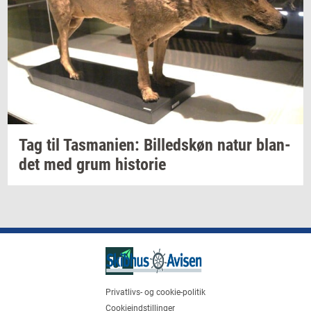
Tag til
Tas­ma­ni­en:
Bil­leds­køn
natur
blan­
det
med grum
hi­sto­rie
Privatlivs- og cookie-politik
Cookieindstillinger