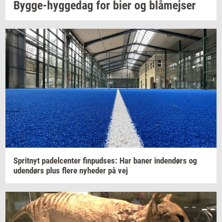
Bygge-​hyggedag
for bier og
blåm­ej­ser
Sprit­nyt
pa­del­cen­ter
fin­pud­ses:
Har baner
in­den­dørs
og
uden­dørs
plus flere
nyhe­der
på vej