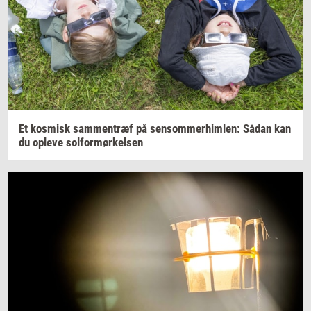
Et
kos­misk
sam­men­træf
på
sen­som­mer­him­len:
Sådan kan
du
op­le­ve
sol­for­mør­kel­sen