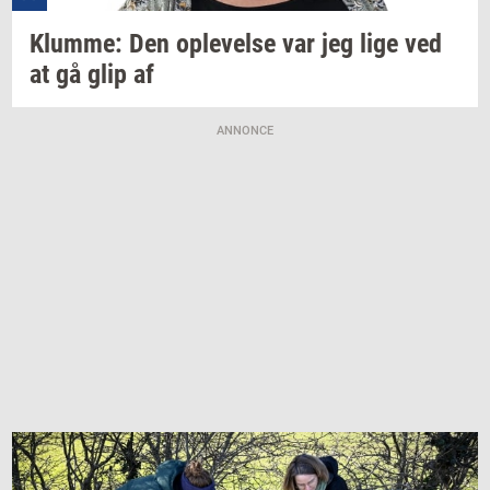
Klum­me:
Den
op­le­vel­se
var jeg lige ved
at gå glip af
ANNONCE