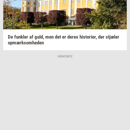
De
funk­ler
af guld, men det er deres
hi­sto­ri­er,
der
stjæ­ler
op­mærk­som­he­den
ANNONCE