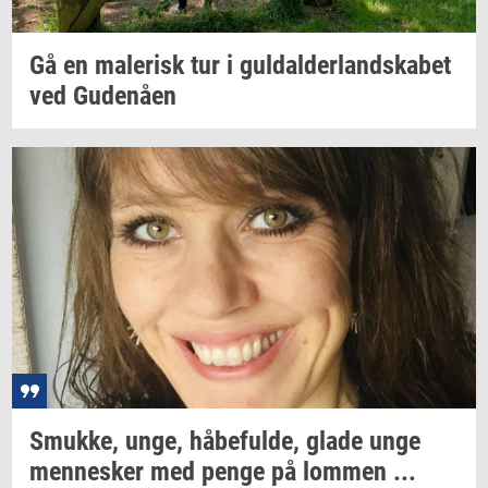
Gå en
ma­le­risk
tur i
gul­dal­der­land­ska­bet
ved
Gu­denå­en
Smuk­ke,
unge,
hå­be­ful­de,
glade unge
men­ne­sker
med penge på
lom­men
...