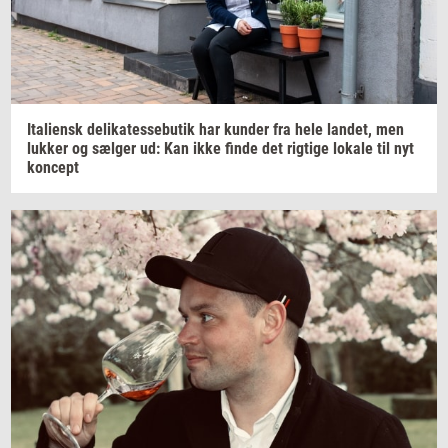
Ita­li­ensk
de­li­ka­tes­se­bu­tik
har
kun­der
fra hele
lan­det,
men
luk­ker
og
sæl­ger
ud: Kan ikke finde det
rig­ti­ge
lo­ka­le
til nyt
kon­cept