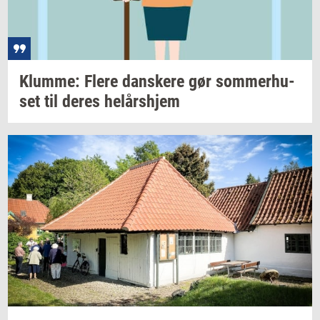
Klum­me: Flere
dan­ske­re
gør
som­mer­hu­
set
til deres
helårs­hjem