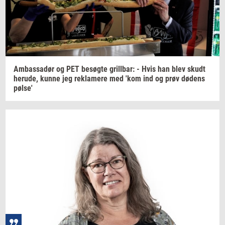
Am­bas­sa­dør
og PET
be­søg­te
gril­l­bar: -
Hvis han blev skudt
her­u­de,
kunne jeg
re­k­la­me­re
med 'kom ind og prøv
dø­de­ns
pølse'