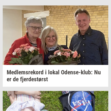
Med­lem­s­re­kord
i lokal
Odense-​klub:
Nu
er de
fjer­de­størst