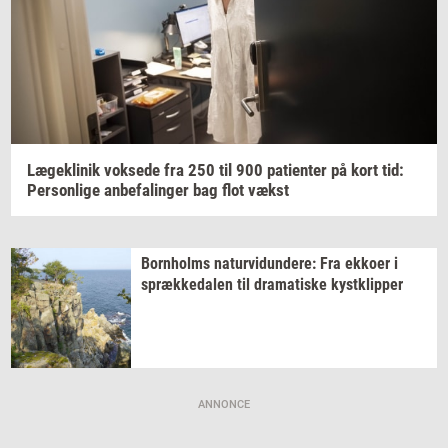
Læge­kli­nik
vok­se­de
fra 250 til 900
pa­tien­ter
på kort tid:
Per­son­li­ge
an­be­fa­lin­ger
bag flot vækst
Born­holms
na­tur­vi­dun­de­re:
Fra
ek­ko­er
i
spræk­ke­da­len
til
dra­ma­ti­ske
kyst­klip­per
ANNONCE