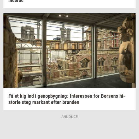
ind­brud
Få et kig ind i
genop­byg­ning:
In­ter­es­sen
for
Bør­sens
hi­
sto­rie
steg
mar­kant
efter
bran­den
ANNONCE