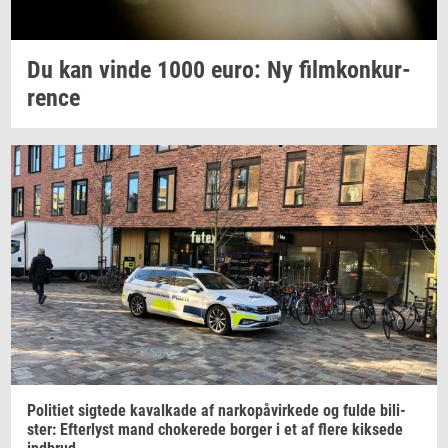
Du kan vinde 1000 euro: Ny
film­kon­kur­
ren­ce
Po­li­ti­et
sig­te­de
ka­val­ka­de
af
narkopå­vir­ke­de
og fulde
bi­li­
ster:
Ef­ter­lyst
mand
cho­ke­re­de
bor­ger
i et af flere
kik­se­de