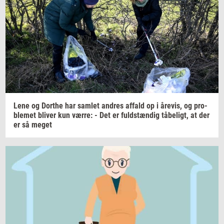
Lene og
Dort­he
har
sam­let
an­dres
af­fald
op i
åre­vis,
og
pro­
ble­met
bli­ver
kun
værre:
- Det er
fuld­stæn­dig
tå­be­ligt,
at der
er så meget