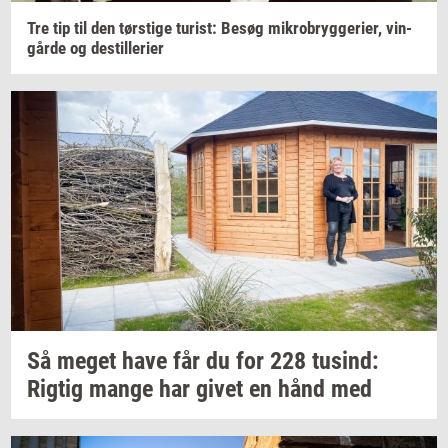
Tre tip til den
tørsti­ge
turist:
Besøg
mi­kro­bryg­ge­ri­er,
vin­
går­de
og
destil­le­ri­er
Så meget have får du for 228
tu­sind:
Rig­tig
mange har givet en hånd med