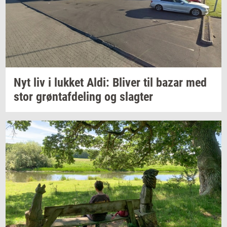
Nyt liv i
luk­ket
Aldi:
Bli­ver
til bazar med
stor
grønt­af­de­ling
og
slag­ter