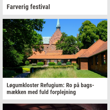
Far­ve­rig
festi­val
Løgum­klo­ster
Re­fu­gi­um:
Ro på
bags­
mæk­ken
med fuld
for­plej­ning