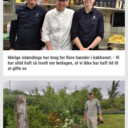
Idérige
islæn­din­ge
har brug for flere
hæn­der
i
køk­ke­net:
- Vi
har altid haft så
travlt
om
lør­da­gen,
at vi ikke har haft tid til
at gifte os