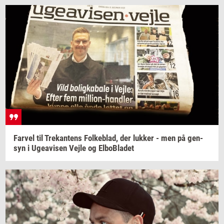
Far­vel
til
Tre­kan­tens
Fol­ke­blad,
der
luk­ker
- men på
gen­
syn
i
Ugea­vi­sen
Vejle og
El­boBla­det