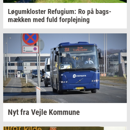
Løgum­klo­ster
Re­fu­gi­um:
Ro på
bags­
mæk­ken
med fuld
for­plej­ning
Nyt fra Vejle
Kom­mu­ne