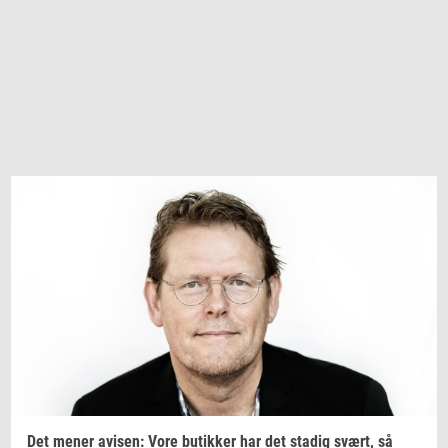
Det mener
avi­sen:
Vore
bu­tik­ker
har det
sta­dig
svært,
så