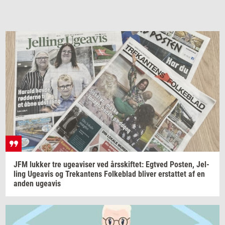
JFM
luk­ker
tre
ugea­vi­ser
ved
års­skif­tet:
Egt­ved
Po­sten,
Jel­
ling
Ugea­vis
og
Tre­kan­tens
Fol­ke­blad
bli­ver
er­stat­tet
af en
anden
ugea­vis