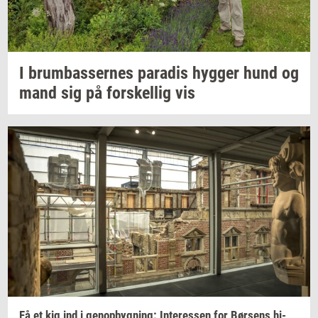
I
brum­bas­ser­nes
pa­ra­dis
hyg­ger
hund og
mand sig på
for­skel­lig
vis
Få et kig ind i
genop­byg­ning:
In­ter­es­sen
for
Bør­sens
hi­