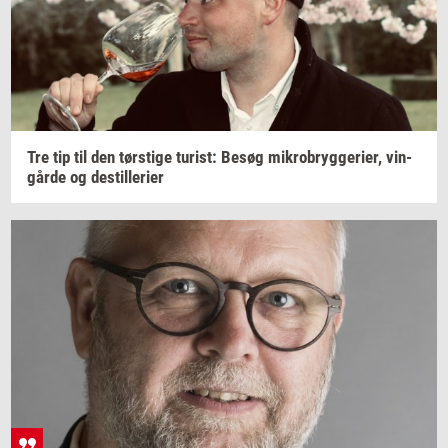
Tre tip til den
tørsti­ge
turist:
Besøg
mi­kro­bryg­ge­ri­er,
vin­
går­de
og
destil­le­ri­er