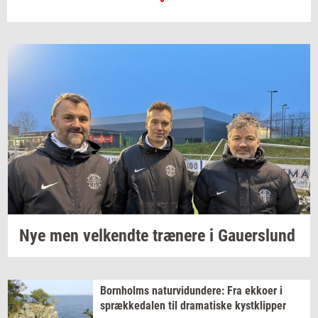
Nye men
vel­kend­te
træ­ne­re
i
Gau­er­slund
Born­holms
na­tur­vi­dun­de­re:
Fra
ek­ko­er
i
spræk­ke­da­len
til
dra­ma­ti­ske
kyst­klip­per