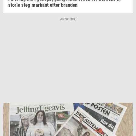
sto­rie
steg
mar­kant
efter
bran­den
ANNONCE