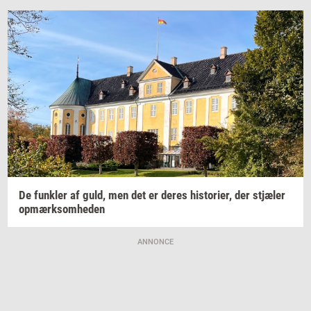
De
funk­ler
af guld, men det er deres
hi­sto­ri­er,
der
stjæ­ler
op­mærk­som­he­den
ANNONCE