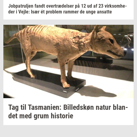
Job­pa­trulj­en
fandt
over­træ­del­ser
på 12 ud af 23
virk­som­he­
der
i
Vejle:
Især ét
pro­blem
ram­mer
de unge
an­sat­te
Tag til
Tas­ma­ni­en:
Bil­leds­køn
natur
blan­
det
med grum
hi­sto­rie