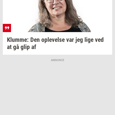
Klum­me:
Den
op­le­vel­se
var jeg lige ved
at gå glip af
ANNONCE