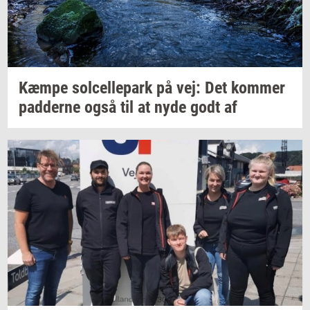
Kæmpe
sol­cel­le­park
på vej: Det
kom­mer
pad­der­ne
også til at nyde godt af