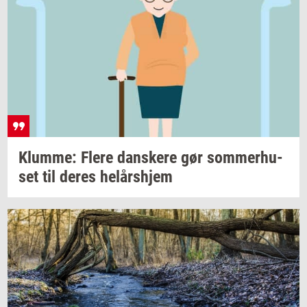
Klum­me: Flere
dan­ske­re
gør
som­mer­hu­
set
til deres
helårs­hjem