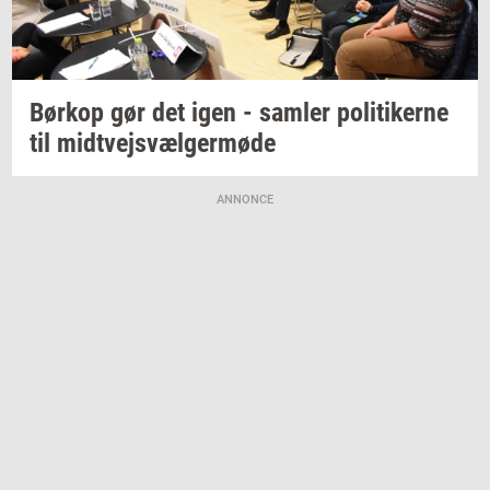
Børkop
gør det igen -
sam­ler
po­li­ti­ker­ne
til
midt­vejsvæl­ger­mø­de
ANNONCE