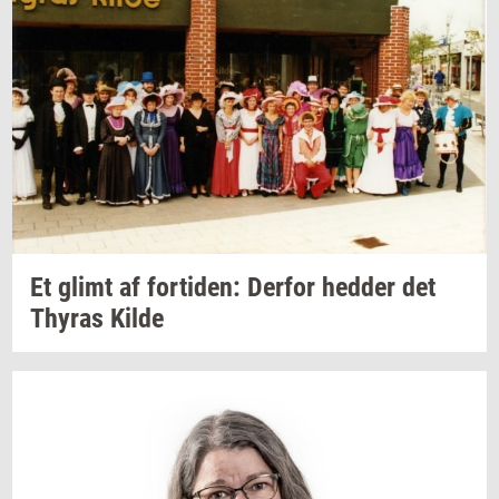
Et glimt af
for­ti­den:
Der­for
hed­der
det
Thyras
Kilde