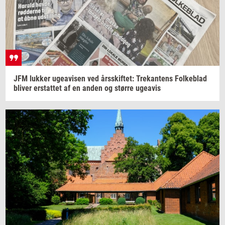
JFM
luk­ker
ugea­vi­sen
ved
års­skif­tet:
Tre­kan­tens
Fol­ke­blad
bli­ver
er­stat­tet
af en anden og
stør­re
ugea­vis