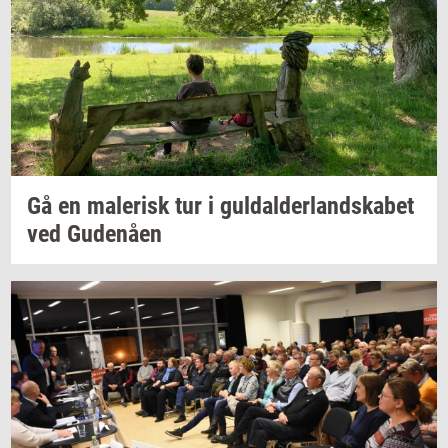
Gå en
ma­le­risk
tur i
gul­dal­der­land­ska­bet
ved
Gu­denå­en