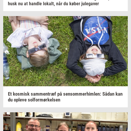
husk nu at
hand­le
lo­kalt,
når du køber
ju­le­ga­ver
Et
kos­misk
sam­men­træf
på
sen­som­mer­him­len:
Sådan kan
du
op­le­ve
sol­for­mør­kel­sen