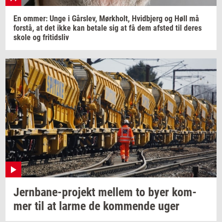
En
ommer:
Unge i
Gårs­lev,
Mørk­holt,
Hvid­b­jerg
og Høll må
for­stå,
at det ikke kan
be­ta­le
sig at få dem
af­sted
til deres
skole og
fri­tids­liv
Jernbane-​projekt
mel­lem
to byer
kom­
mer
til at larme de
kom­men­de
uger