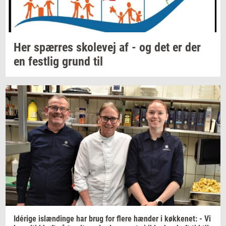
Her
spær­res
sko­le­vej
af - og det er der
en
fest­lig
grund til
Idérige
islæn­din­ge
har brug for flere
hæn­der
i
køk­ke­net:
- Vi