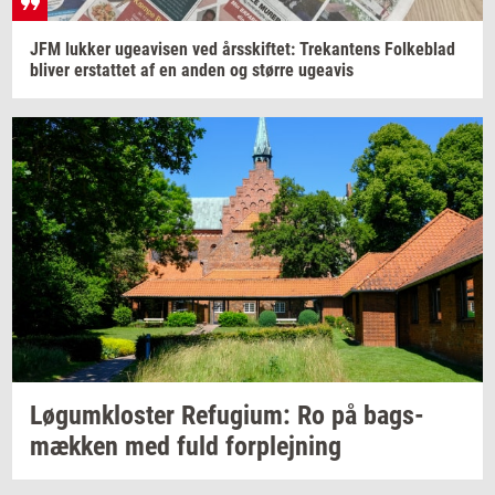
JFM
luk­ker
ugea­vi­sen
ved
års­skif­tet:
Tre­kan­tens
Fol­ke­blad
bli­ver
er­stat­tet
af en anden og
stør­re
ugea­vis
Løgum­klo­ster
Re­fu­gi­um:
Ro på
bags­
mæk­ken
med fuld
for­plej­ning