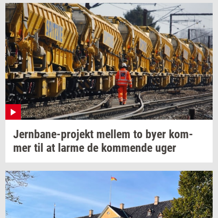
Jernbane-​projekt
mel­lem
to byer
kom­
mer
til at larme de
kom­men­de
uger