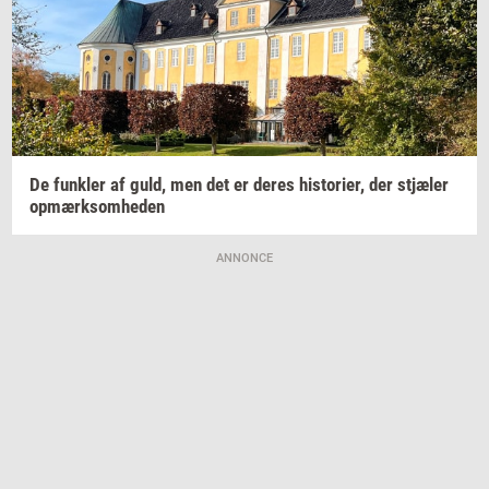
De
funk­ler
af guld, men det er deres
hi­sto­ri­er,
der
stjæ­ler
op­mærk­som­he­den
ANNONCE