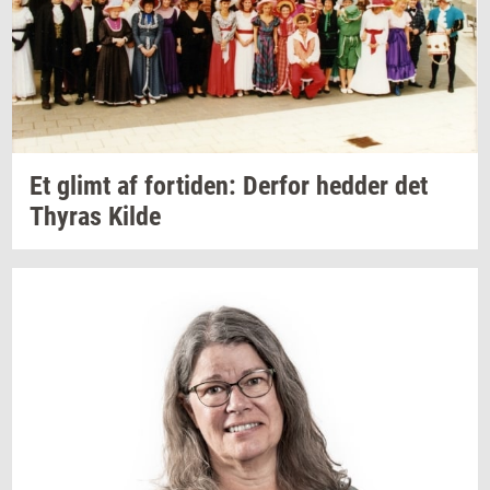
Et glimt af
for­ti­den:
Der­for
hed­der
det
Thyras
Kilde