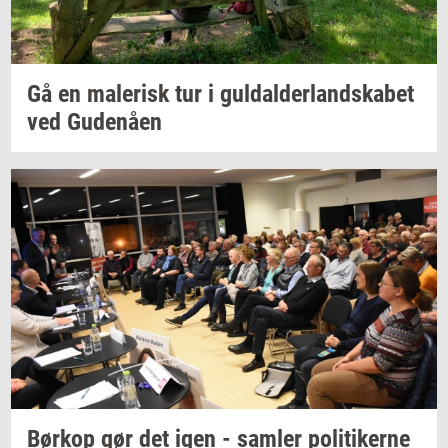
Gå en
ma­le­risk
tur i
gul­dal­der­land­ska­bet
ved
Gu­denå­en
Børkop
gør det igen -
sam­ler
po­li­ti­ker­ne