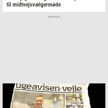
til
midt­vejsvæl­ger­mø­de
ANNONCE