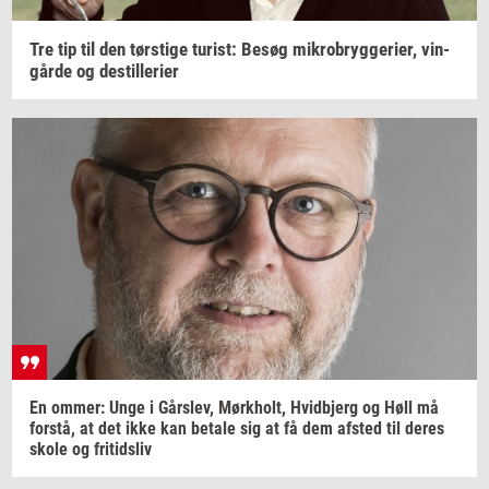
Tre tip til den
tørsti­ge
turist:
Besøg
mi­kro­bryg­ge­ri­er,
vin­
går­de
og
destil­le­ri­er
En
ommer:
Unge i
Gårs­lev,
Mørk­holt,
Hvid­b­jerg
og Høll må
for­stå,
at det ikke kan
be­ta­le
sig at få dem
af­sted
til deres
skole og
fri­tids­liv