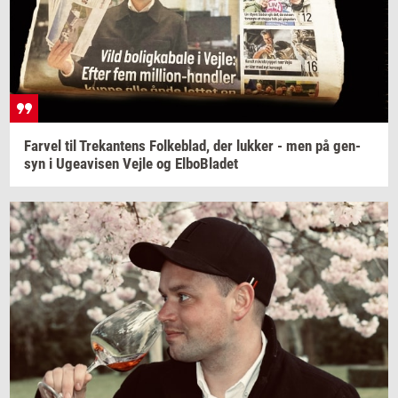
Far­vel
til
Tre­kan­tens
Fol­ke­blad,
der
luk­ker
- men på
gen­
syn
i
Ugea­vi­sen
Vejle og
El­boBla­det