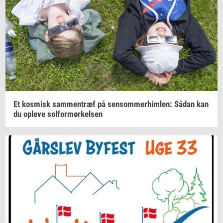
Et
kos­misk
sam­men­træf
på
sen­som­mer­him­len:
Sådan kan
du
op­le­ve
sol­for­mør­kel­sen