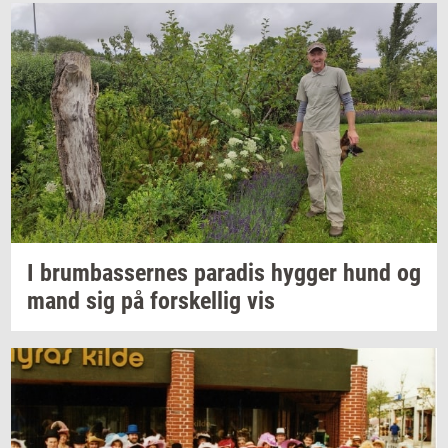
I
brum­bas­ser­nes
pa­ra­dis
hyg­ger
hund og
mand sig på
for­skel­lig
vis