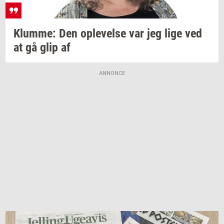
Klum­me:
Den
op­le­vel­se
var jeg lige ved
at gå glip af
ANNONCE