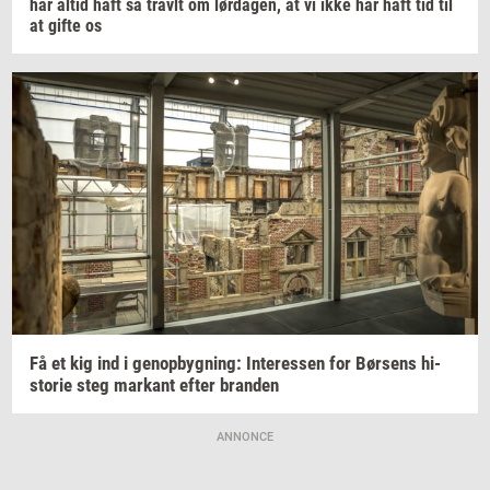
har altid haft så
travlt
om
lør­da­gen,
at vi ikke har haft tid til
at gifte os
Få et kig ind i
genop­byg­ning:
In­ter­es­sen
for
Bør­sens
hi­
sto­rie
steg
mar­kant
efter
bran­den
ANNONCE