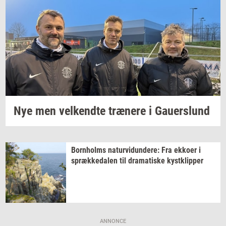
Nye men
vel­kend­te
træ­ne­re
i
Gau­er­slund
Born­holms
na­tur­vi­dun­de­re:
Fra
ek­ko­er
i
spræk­ke­da­len
til
dra­ma­ti­ske
kyst­klip­per
ANNONCE