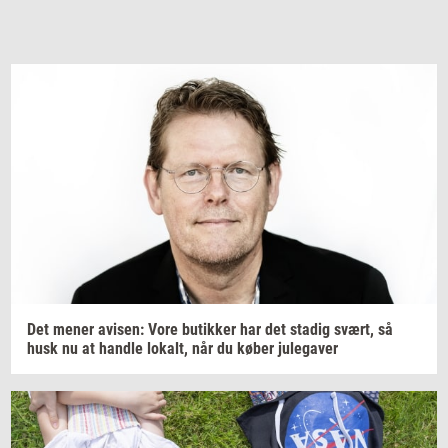
Det mener
avi­sen:
Vore
bu­tik­ker
har det
sta­dig
svært,
så
husk nu at
hand­le
lo­kalt,
når du køber
ju­le­ga­ver