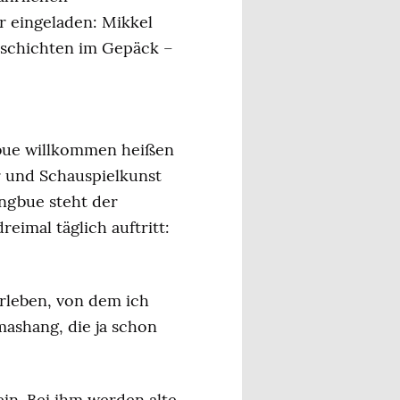
 eingeladen: Mikkel
Geschichten im Gepäck –
gbue willkommen heißen
r und Schauspielkunst
angbue steht der
imal täglich auftritt:
erleben, von dem ich
mashang, die ja schon
ein. Bei ihm werden alte