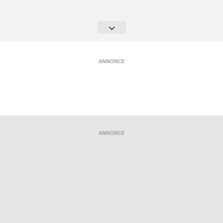
ich von 10:00–17:00 Uhr
165 DKK, Kinder 3-17 Jahre: 50 DKK, 0-2 Jahre: gratis
ANNONCE
 Programm:
borkvikingehavn.dk
ANNONCE