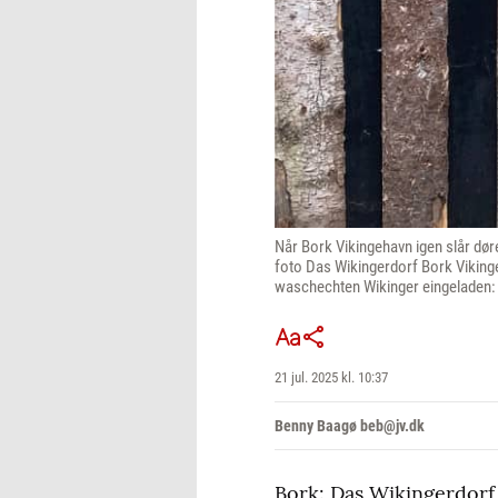
Når Bork Vikingehavn igen slår døre
foto Das Wikingerdorf Bork Vikinge
waschechten Wikinger eingeladen:
21 jul. 2025 kl. 10:37
Benny Baagø beb@jv.dk
Bork: Das Wikingerdorf 