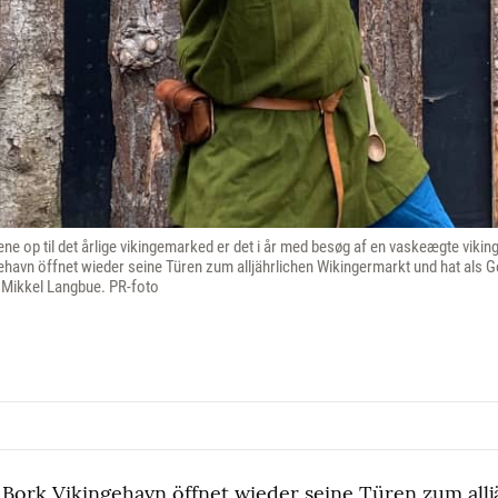
ne op til det årlige vikingemarked er det i år med besøg af en vaskeægte vikin
havn öffnet wieder seine Türen zum alljährlichen Wikingermarkt und hat als 
 Mikkel Langbue. PR-foto
Bork Vikingehavn öffnet wieder seine Türen zum allj