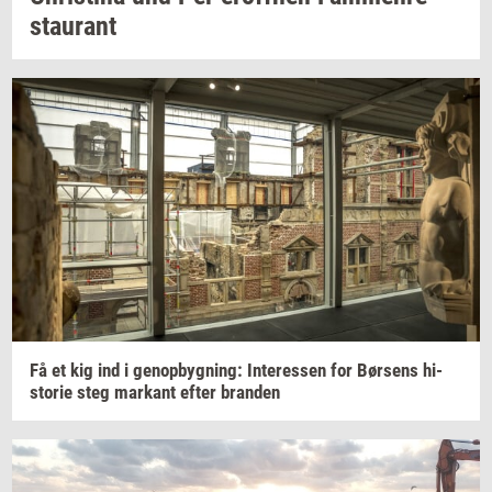
stau­rant
Få et kig ind i
genop­byg­ning:
In­ter­es­sen
for
Bør­sens
hi­
sto­rie
steg
mar­kant
efter
bran­den