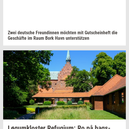
Zwei deut­sche
Fre­un­din­nen
möchten
mit
Gut­sche­in­h­eft
die
Geschäfte
im Raum Bork Havn
unterstützen
Løgum­klo­ster
Re­fu­gi­um:
Ro på
bags­