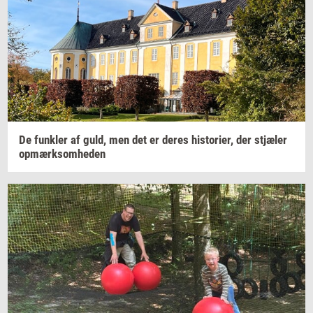
De
funk­ler
af guld, men det er deres
hi­sto­ri­er,
der
stjæ­ler
op­mærk­som­he­den