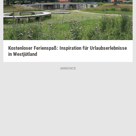
Ko­sten­lo­ser Ferienspaß:
In­spira­tion
für
Ur­laub­ser­leb­nis­se
in
Westjütland
ANNONCE