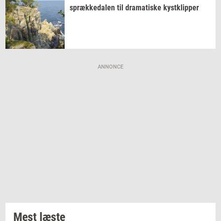
spræk­ke­da­len
til
dra­ma­ti­ske
kyst­klip­per
ANNONCE
Mest læste