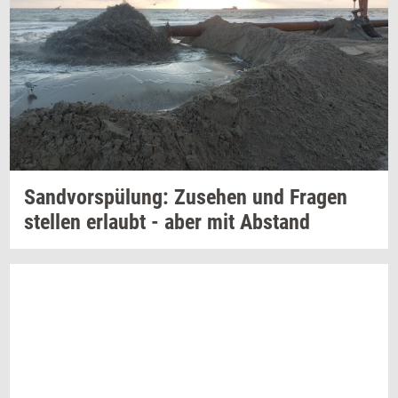
Sandvorspülung: Zu­se­hen
und
Fra­gen
stel­len
er­laubt
- aber mit
Ab­stand