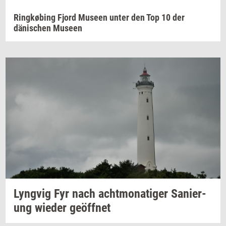
Ringkøbing Fjord Museen unter den Top 10 der
dänischen Museen
Lyng­vig Fyr
nach
ach­t­mo­na­ti­ger
Sa­ni­er­
ung
wie­der
geöffnet