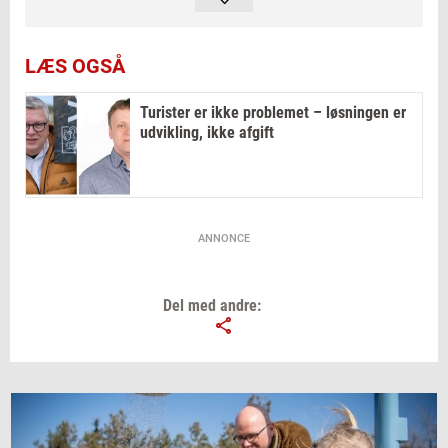
Öffnungszeiten täglich von 10 bis 21 Uhr
ermöglicht.
LÆS OGSÅ
Um Zutritt zu erhalten, muss man als Kunde
Turister er ikke problemet – løsningen er
einen QR-Code scannen und sich danach über
udvikling, ikke afgift
MitID oder – als ausländischer Tourist – über
eine empfangene SMS einloggen.
ANNONCE
Del med andre: