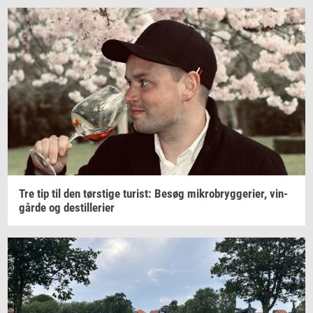
Tre tip til den
tørsti­ge
turist:
Besøg
mi­kro­bryg­ge­ri­er,
vin­
går­de
og
destil­le­ri­er