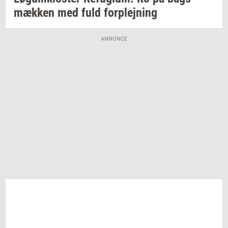
mæk­ken
med fuld
for­plej­ning
ANNONCE