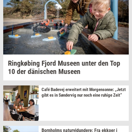
Ring­kø­bing
Fjord
Mu­se­en
unter den Top
10 der
dänischen
Mu­se­en
Café
Ba­de­vej
erwei­tert
mit
Mor­gen­son­ne:
„Jetzt
gibt es in
Søn­der­vig
nur noch eine
ruhi­ge
Zeit“
Born­holms
na­tur­vi­dun­de­re:
Fra
ek­ko­er
i