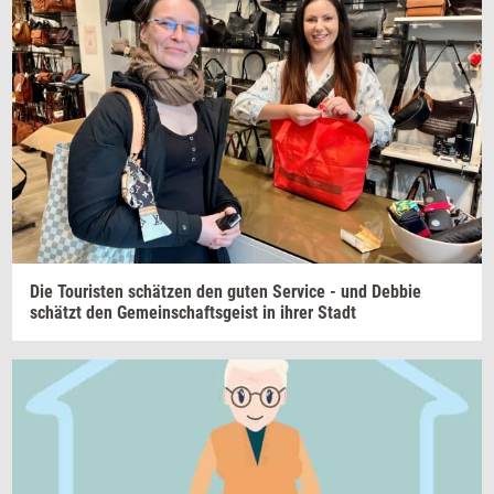
Die
Touri­sten
schätzen
den guten
Ser­vi­ce
- und
Deb­bie
schätzt
den
Ge­me­in­s­chafts­gei­st
in ihrer Stadt