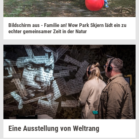
Bilds­chirm
aus -
Fa­mi­lie
an! Wow Park
Skjern
lädt ein zu
ech­ter
ge­me­in­sa­mer
Zeit in der Natur
Eine
Aus­stel­lung
von
Wel­trang