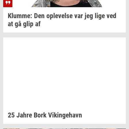
Klum­me:
Den
op­le­vel­se
var jeg lige ved
at gå glip af
25 Jahre
Bork
Vikin­ge­havn