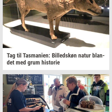
Tag til
Tas­ma­ni­en:
Bil­leds­køn
natur
blan­
det
med grum
hi­sto­rie