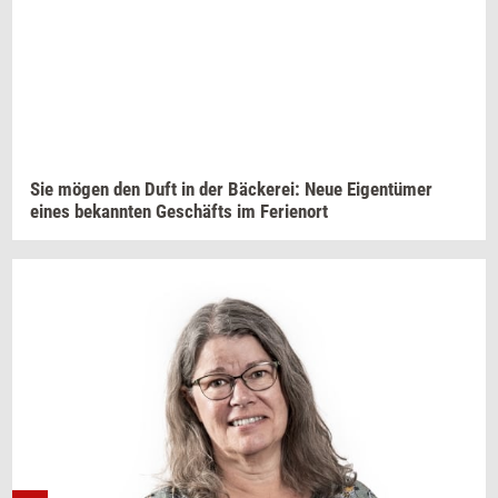
Sie mögen den Duft in der
Bäckerei:
Neue
Eigentümer
eines
be­kan­n­ten
Geschäfts
im
Fe­ri­enort