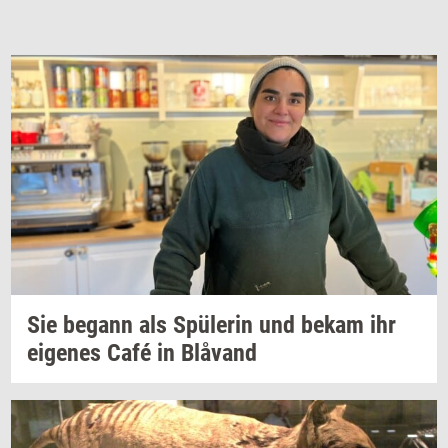
Sie
be­gann
als
Spülerin
und bekam ihr
ei­ge­nes
Café in
Blåvand