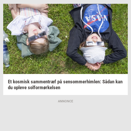
Et
kos­misk
sam­men­træf
på
sen­som­mer­him­len:
Sådan kan
du
op­le­ve
sol­for­mør­kel­sen
ANNONCE