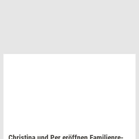
Chri­sti­na
und Per
eröffnen
Fa­mi­li­en­re­