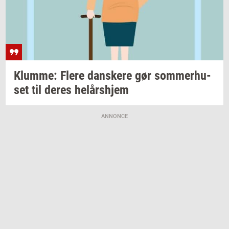
Klum­me: Flere
dan­ske­re
gør
som­mer­hu­
set
til deres
helårs­hjem
ANNONCE