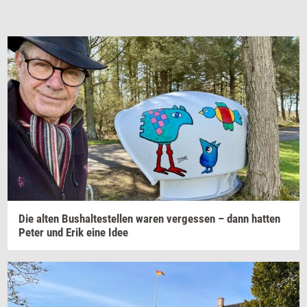
Die alten
Bus­hal­te­stel­len
waren
ver­ge­s­sen
– dann
hat­ten
Peter und Erik eine Idee