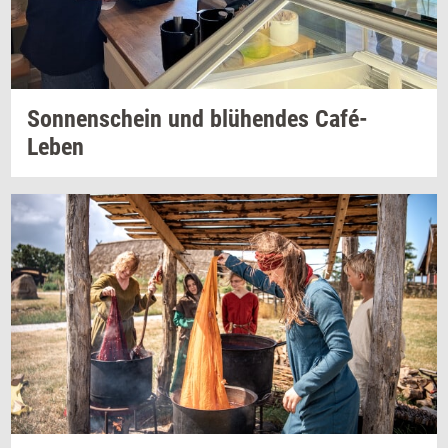
Son­nens­che­in
und
blühendes
Café-​
Leben