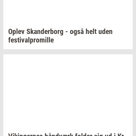
Oplev
Skan­der­borg
- også helt uden
festi­val­pro­mil­le