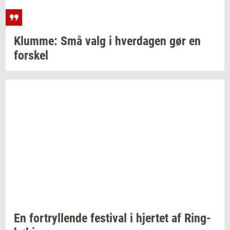
Klum­me:
Små valg i
hver­da­gen
gør en
for­skel
En
for­tryl­len­de
festi­val
i
hjer­tet
af
Ring­