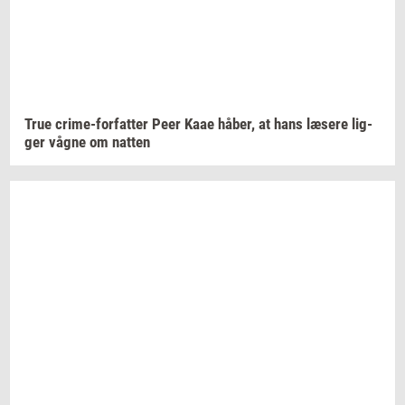
True
crime-​forfatter
Peer Kaae
håber,
at hans
læ­se­re
lig­
ger
vågne om
nat­ten