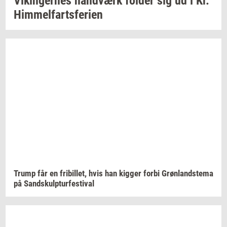
Vikin­ger­nes
hånd­værk
fol­der
sig ud i Kr.
Him­mel­fart­s­fe­ri­en
Trump får en
fri­bil­let,
hvis han
kig­ger
forbi
Grøn­landste­ma
på Sand­skul­p­tur­festi­val