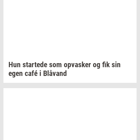
Hun
star­te­de
som
op­va­sker
og fik sin
egen café i
Blåvand