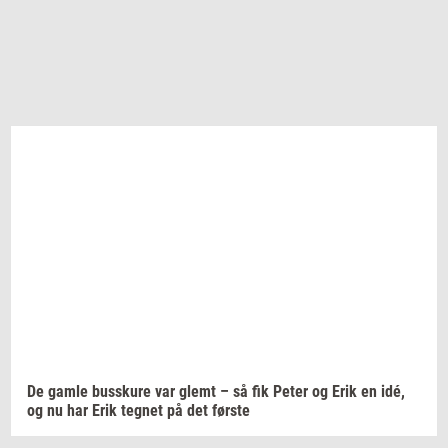
De gamle
bus­sku­re
var glemt – så fik Peter og Erik en idé,
og nu har Erik
teg­net
på det
før­ste