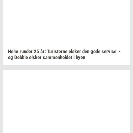
Helm
run­der
25 år:
Turi­ster­ne
el­sker
den gode
ser­vi­ce
-
og
Deb­bie
el­sker
sam­men­hol­det
i byen