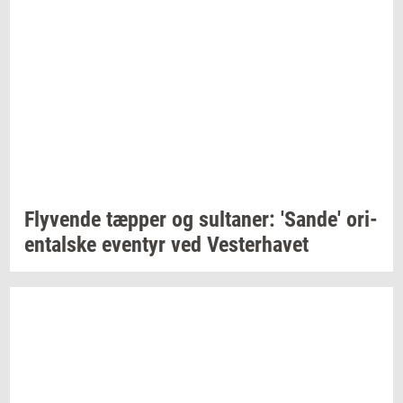
Fly­ven­de
tæp­per
og
sul­ta­ner:
'Sande'
ori­
en­tal­ske
even­tyr
ved
Ve­ster­ha­vet