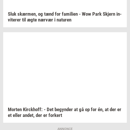
Sluk
skær­men,
og tænd for
fa­mi­li­en
- Wow Park
Skjern
in­
vi­te­rer
til ægte
nær­vær
i
na­tu­ren
Mor­ten
Kirck­hoff:
- Det
be­gyn­der
at gå op for én, at der er
et eller
andet,
der er
for­kert
ANNONCE