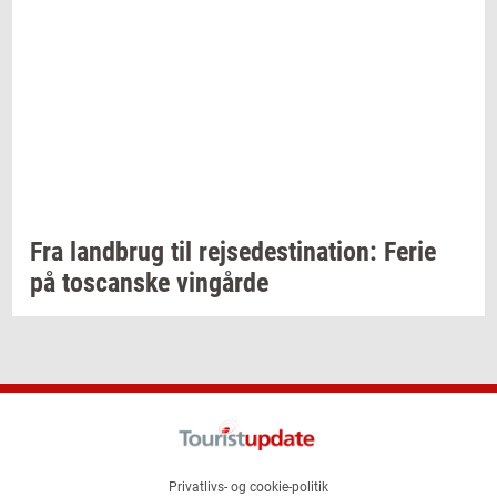
Fra
land­brug
til
rej­se­desti­na­tion:
Ferie
på
toscan­ske
vin­går­de
Privatlivs- og cookie-politik