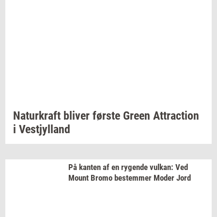
Na­tur­kraft
bli­ver
før­ste
Green
At­tra­ction
i
Ve­stjyl­land
På
kan­ten
af en
ry­gen­de
vulkan:
Ved
Mount Bromo
be­stem­mer
Moder Jord