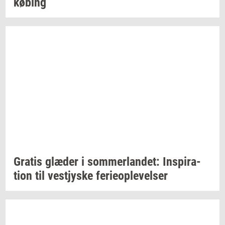
kø­bing
Gra­tis
glæ­der
i
som­mer­lan­det:
In­spira­
tion
til
ve­stjy­ske
fe­ri­e­op­le­vel­ser