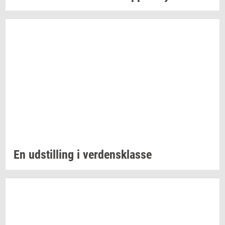
En
ud­stil­ling
i
ver­dens­klas­se