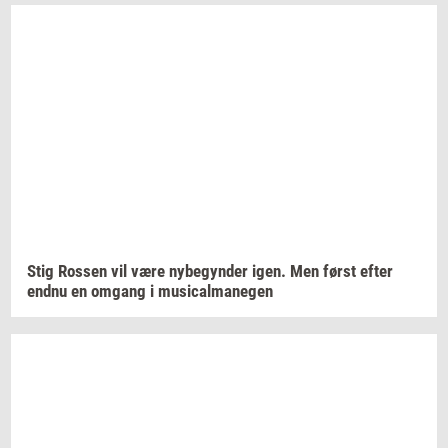
Stig
Ros­sen
vil være
ny­be­gyn­der
igen. Men først efter
endnu en
om­gang
i
mu­si­cal­ma­ne­gen