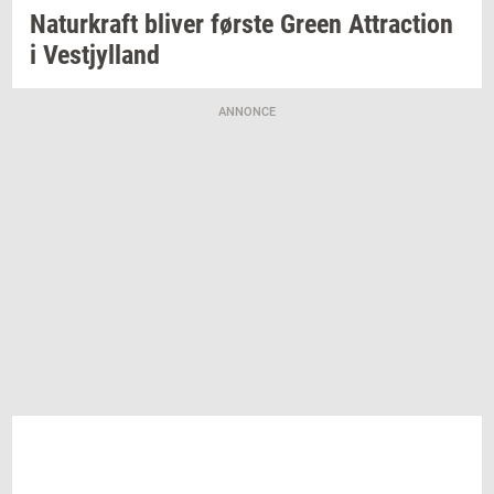
Na­tur­kraft
bli­ver
før­ste
Green
At­tra­ction
i
Ve­stjyl­land
ANNONCE