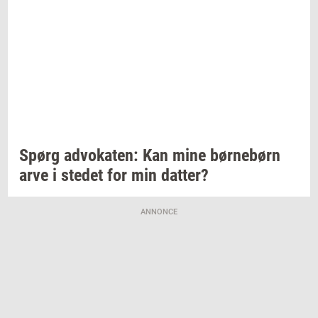
Spørg
ad­vo­ka­ten:
Kan mine
bør­ne­børn
arve i
ste­det
for min
dat­ter?
ANNONCE