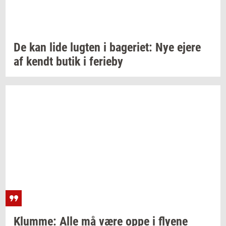
De kan lide
lug­ten
i
ba­ge­ri­et:
Nye ejere
af kendt butik i
fe­ri­e­by
Klum­me:
Alle må være oppe i
fly­e­ne