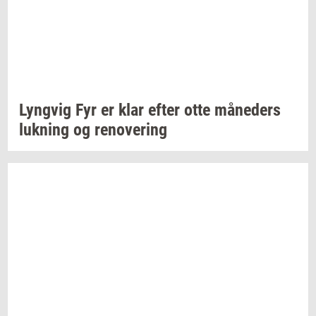
Lyng­vig
Fyr er klar efter otte
må­ne­ders
luk­ning
og
renove­ring