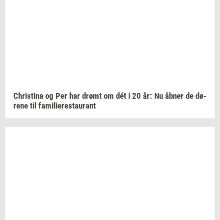
Chri­sti­na
og Per har drømt om dét i 20 år: Nu åbner de
dø­
re­ne
til
fa­mi­li­e­re­stau­rant