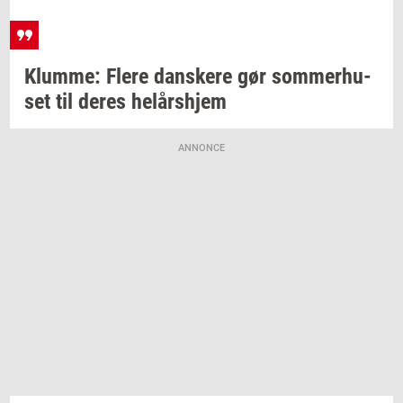
Klum­me: Flere
dan­ske­re
gør
som­mer­hu­
set
til deres
helårs­hjem
ANNONCE