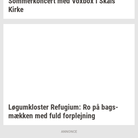
Som­mer­kon­cert
med
Vox­box
i Skals
Kirke
Løgum­klo­ster
Re­fu­gi­um:
Ro på
bags­
mæk­ken
med fuld
for­plej­ning
ANNONCE