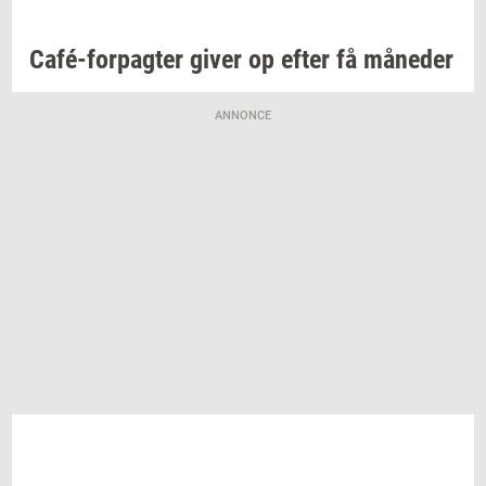
Café-​forpagter
giver op efter få
må­ne­der
ANNONCE