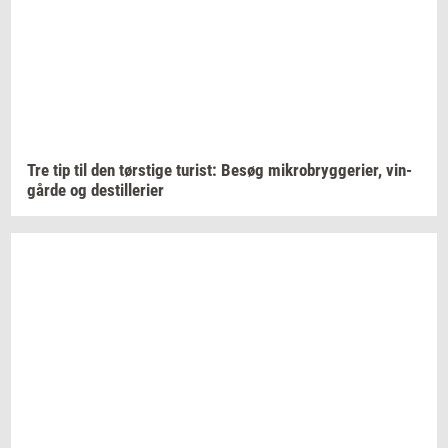
Tre tip til den
tørsti­ge
turist:
Besøg
mi­kro­bryg­ge­ri­er,
vin­
går­de
og
destil­le­ri­er