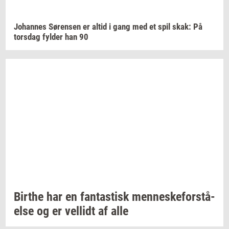
Jo­han­nes
Sø­ren­sen
er altid i gang med et spil skak: På
tors­dag
fyl­der
han 90
Bir­t­he
har en
fan­ta­stisk
men­ne­ske­for­stå­
el­se
og er
vel­lidt
af alle