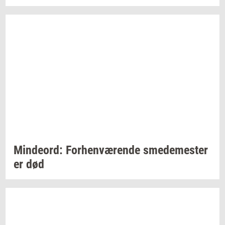
Min­de­ord:
For­hen­væ­ren­de
sme­de­me­ster
er død