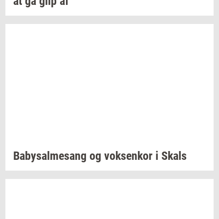
at gå glip af
Ba­by­sal­mesang
og
vok­sen­kor
i Skals