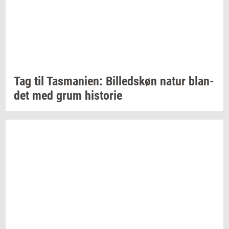
Tag til
Tas­ma­ni­en:
Bil­leds­køn
natur
blan­
det
med grum
hi­sto­rie