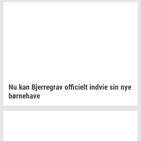
Nu kan
Bjer­re­grav
of­fi­ci­elt
ind­vie
sin nye
bør­ne­ha­ve