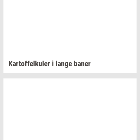
Kar­tof­felku­ler
i lange baner