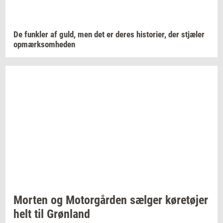
De
funk­ler
af guld, men det er deres
hi­sto­ri­er,
der
stjæ­ler
op­mærk­som­he­den
Mor­ten
og
Mo­tor­går­den
sæl­ger
kø­re­tø­jer
helt til
Grøn­land