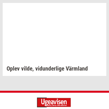
Oplev
vilde,
vi­dun­der­li­ge
Värmland