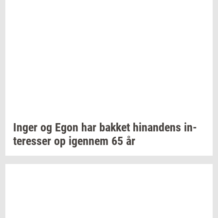
Inger og Egon har
bak­ket
hin­an­dens
in­
ter­es­ser
op
igen­nem
65 år