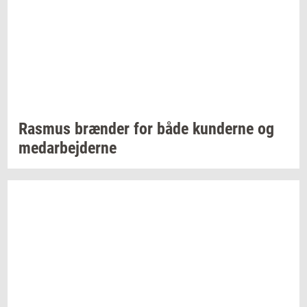
Ras­mus
bræn­der
for både
kun­der­ne
og
me­d­ar­bej­der­ne