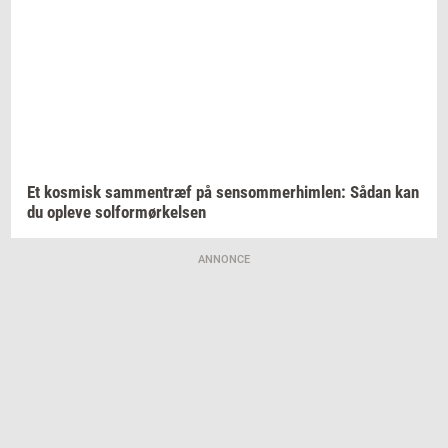
Et
kos­misk
sam­men­træf
på
sen­som­mer­him­len:
Sådan kan
du
op­le­ve
sol­for­mør­kel­sen
ANNONCE