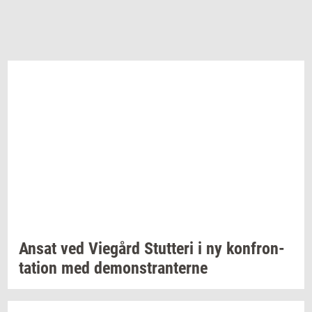
Ansat ved
Vie­gård
Stut­te­ri
i ny
kon­fron­
ta­tion
med
de­mon­stran­ter­ne