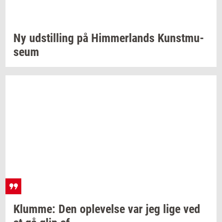
Ny
ud­stil­ling
på
Him­mer­lands
Kunst­mu­
se­um
Klum­me:
Den
op­le­vel­se
var jeg lige ved