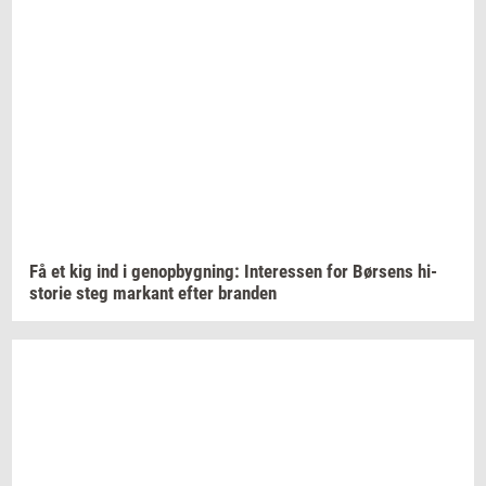
Få et kig ind i
genop­byg­ning:
In­ter­es­sen
for
Bør­sens
hi­
sto­rie
steg
mar­kant
efter
bran­den