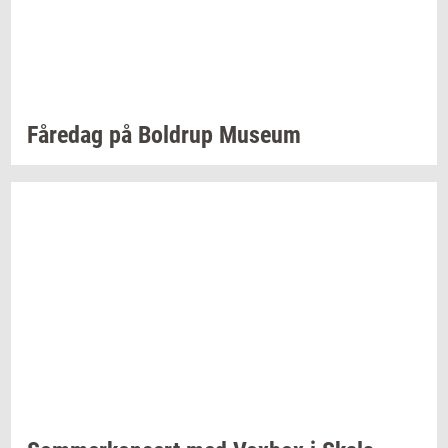
Få­re­dag
på
Bol­d­rup
Mu­se­um