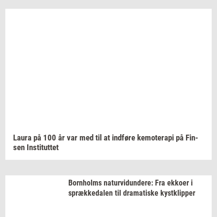
Laura på 100 år var med til at
ind­fø­re
ke­mo­te­ra­pi
på
Fin­
sen
In­sti­tut­tet
Born­holms
na­tur­vi­dun­de­re:
Fra
ek­ko­er
i
spræk­ke­da­len
til
dra­ma­ti­ske
kyst­klip­per