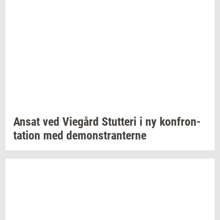
Ansat ved
Vie­gård
Stut­te­ri
i ny
kon­fron­
ta­tion
med
de­mon­stran­ter­ne