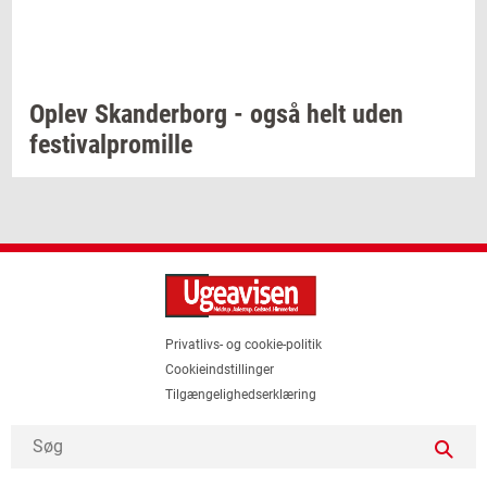
Oplev
Skan­der­borg
- også helt uden
festi­val­pro­mil­le
Privatlivs- og cookie-politik
Cookieindstillinger
Tilgængelighedserklæring