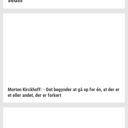
se­um
Mor­ten
Kirck­hoff:
- Det
be­gyn­der
at gå op for én, at der er
et eller
andet,
der er
for­kert