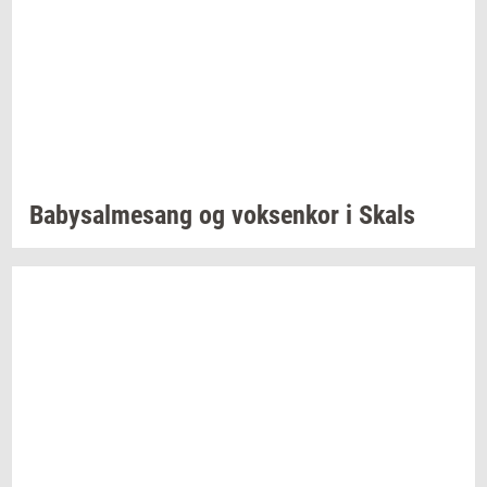
Ba­by­sal­mesang
og
vok­sen­kor
i Skals