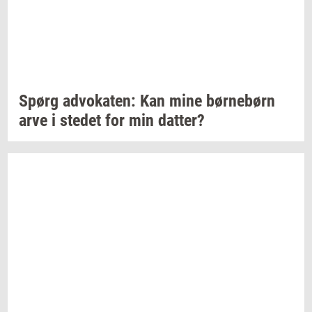
Spørg
ad­vo­ka­ten:
Kan mine
bør­ne­børn
arve i
ste­det
for min
dat­ter?