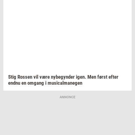
Stig
Ros­sen
vil være
ny­be­gyn­der
igen. Men først efter
endnu en
om­gang
i
mu­si­cal­ma­ne­gen
ANNONCE