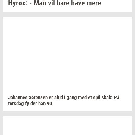
Hyrox:
- Man vil bare have mere
Jo­han­nes
Sø­ren­sen
er altid i gang med et spil skak: På
tors­dag
fyl­der
han 90