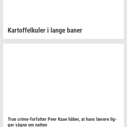
Kar­tof­felku­ler
i lange baner
True
crime-​forfatter
Peer Kaae
håber,
at hans
læ­se­re
lig­
ger
vågne om
nat­ten