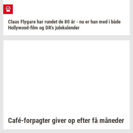
Claus
Fly­ga­re
har
run­det
de 80 år - nu er han med i både
Hollywood-​film
og DR’s
ju­le­ka­len­der
Café-​forpagter
giver op efter få
må­ne­der