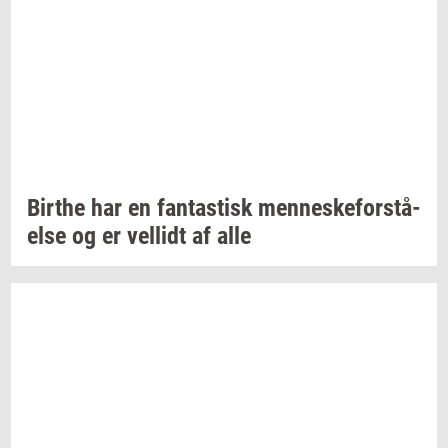
Bir­t­he
har en
fan­ta­stisk
men­ne­ske­for­stå­
el­se
og er
vel­lidt
af alle