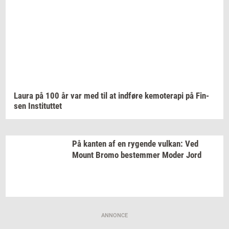
Laura på 100 år var med til at
ind­fø­re
ke­mo­te­ra­pi
på
Fin­
sen
In­sti­tut­tet
På
kan­ten
af en
ry­gen­de
vulkan:
Ved
Mount Bromo
be­stem­mer
Moder Jord
ANNONCE