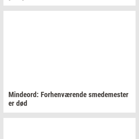
Min­de­ord:
For­hen­væ­ren­de
sme­de­me­ster
er død