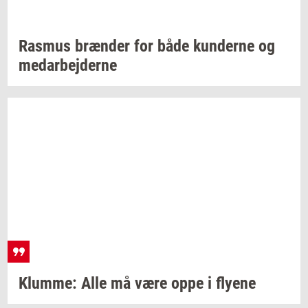
Ras­mus
bræn­der
for både
kun­der­ne
og
me­d­ar­bej­der­ne
Klum­me:
Alle må være oppe i
fly­e­ne