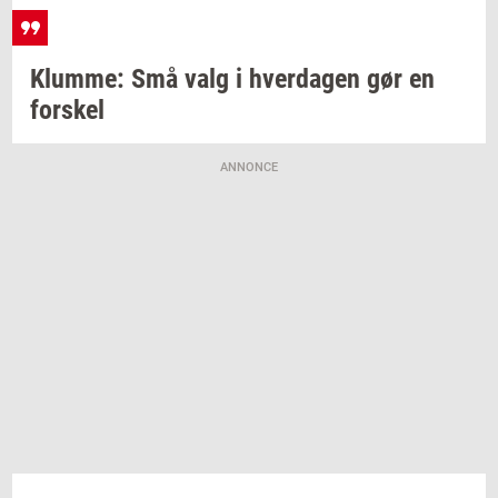
Klum­me:
Små valg i
hver­da­gen
gør en
for­skel
ANNONCE