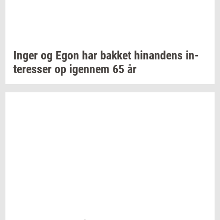
Inger og Egon har
bak­ket
hin­an­dens
in­
ter­es­ser
op
igen­nem
65 år