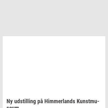
Ny
ud­stil­ling
på
Him­mer­lands
Kunst­mu­