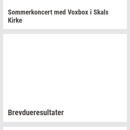
Som­mer­kon­cert
med
Vox­box
i Skals
Kirke
Brev­du­e­re­sul­ta­ter