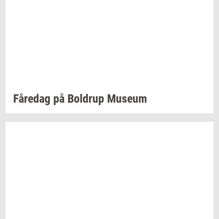
Få­re­dag
på
Bol­d­rup
Mu­se­um