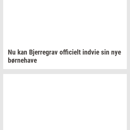
Nu kan
Bjer­re­grav
of­fi­ci­elt
ind­vie
sin nye
bør­ne­ha­ve