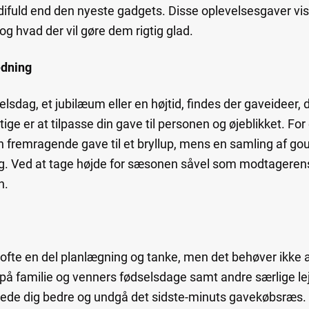
fuld end den nyeste gadgets. Disse oplevelsesgaver viser
 hvad der vil gøre dem rigtig glad.
edning
sdag, et jubilæum eller en højtid, findes der gaveideer, d
tige er at tilpasse din gave til personen og øjeblikket. F
n fremragende gave til et bryllup, mens en samling af g
ag. Ved at tage højde for sæsonen såvel som modtagerens 
n.
 ofte en del planlægning og tanke, men det behøver ikke 
 på familie og venners fødselsdage samt andre særlige lejl
rede dig bedre og undgå det sidste-minuts gavekøbsræs.