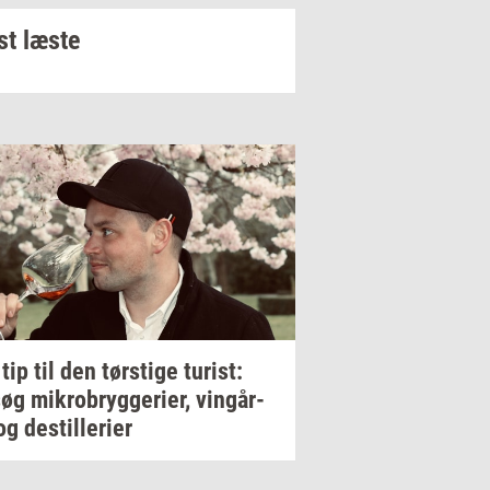
t læste
 tip til den
tørsti­ge
turist:
søg
mi­kro­bryg­ge­ri­er,
vin­går­
og
destil­le­ri­er