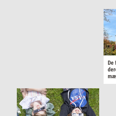
De
de
mær