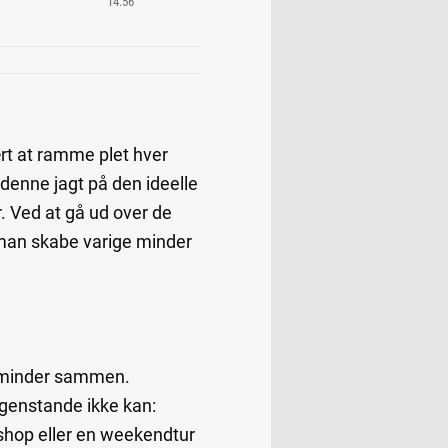
14:56
ært at ramme plet hver
 denne jagt på den ideelle
 Ved at gå ud over de
 man skabe varige minder
e minder sammen.
e genstande ikke kan:
kshop eller en weekendtur