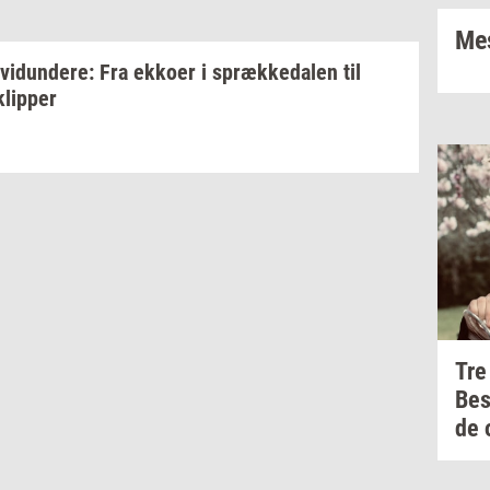
Mes
­vi­dun­de­re:
Fra
ek­ko­er
i
spræk­ke­da­len
til
klip­per
Tre
Be
de