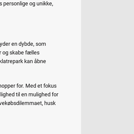
s personlige og unikke,
byder en dybde, som
r og skabe fælles
 klatrepark kan åbne
hopper for. Med et fokus
ighed til en mulighed for
gavekøbsdilemmaet, husk