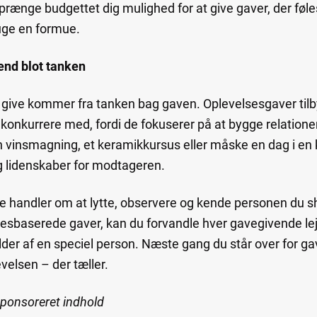
prænge budgettet dig mulighed for at give gaver, der føle
uge en formue.
end blot tanken
t give kommer fra tanken bag gaven. Oplevelsesgaver til
 konkurrere med, fordi de fokuserer på at bygge relatione
l en vinsmagning, et keramikkursus eller måske en dag i en
og lidenskaber for modtageren.
ve handler om at lytte, observere og kende personen du s
esbaserede gaver, kan du forvandle hver gavegivende lejl
older af en speciel person. Næste gang du står over for 
velsen – der tæller.
sponsoreret indhold