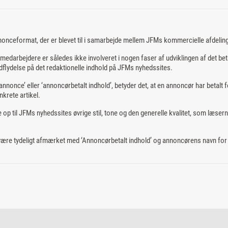
nonceformat, der er blevet til i samarbejde mellem JFMs kommercielle afdelin
edarbejdere er således ikke involveret i nogen faser af udviklingen af det bet
flydelse på det redaktionelle indhold på JFMs nyhedssites.
nnonce’ eller ‘annoncørbetalt indhold’, betyder det, at en annoncør har betalt f
nkrete artikel.
 op til JFMs nyhedssites øvrige stil, tone og den generelle kvalitet, som læsern
 være tydeligt afmærket med ‘Annoncørbetalt indhold’ og annoncørens navn for a