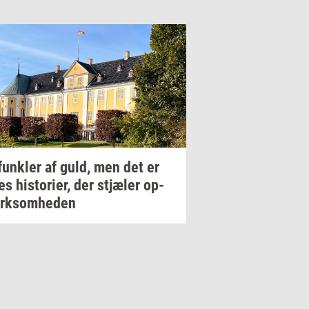
funk­ler
af guld, men det er
res
hi­sto­ri­er,
der
stjæ­ler
op­
k­som­he­den