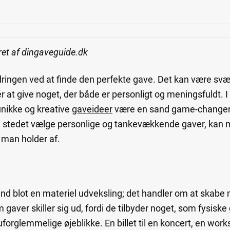
ret af dingaveguide.dk
rdringen ved at finde den perfekte gave. Det kan være sv
 at give noget, der både er personligt og meningsfuldt. I
nikke og kreative
gaveideer
være en sand game-changer.
g i stedet vælge personlige og tankevækkende gaver, kan
man holder af.
end blot en materiel udveksling; det handler om at skab
 gaver skiller sig ud, fordi de tilbyder noget, som fysisk
forglemmelige øjeblikke. En billet til en koncert, en wor