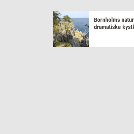
Born­holms
na­tur
dra­ma­ti­ske
kyst­