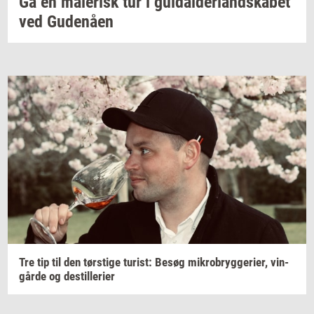
Gå en
ma­le­risk
tur i
gul­dal­der­land­ska­bet
ved
Gu­denå­en
Tre tip til den
tørsti­ge
turist:
Besøg
mi­kro­bryg­ge­ri­er,
vin­
går­de
og
destil­le­ri­er