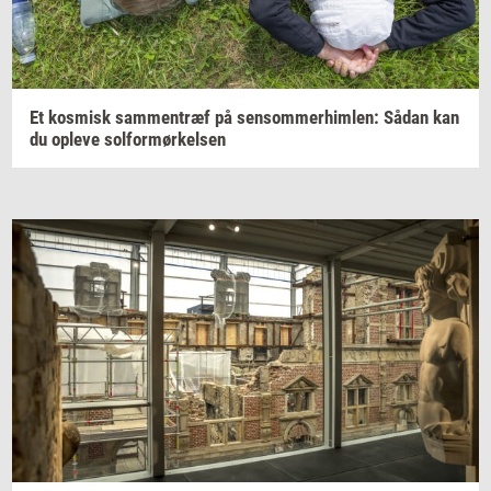
Et
kos­misk
sam­men­træf
på
sen­som­mer­him­len:
Sådan kan
du
op­le­ve
sol­for­mør­kel­sen