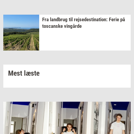
Fra
land­brug
til
rej­se­desti­na­tion:
Ferie på
toscan­ske
vin­går­de
Mest læste