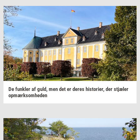
De
funk­ler
af guld, men det er deres
hi­sto­ri­er,
der
stjæ­ler
op­mærk­som­he­den