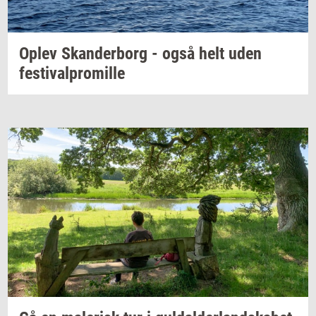
Oplev
Skan­der­borg
- også helt uden
festi­val­pro­mil­le