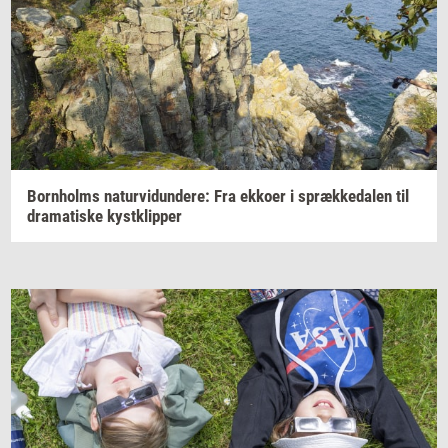
Born­holms
na­tur­vi­dun­de­re:
Fra
ek­ko­er
i
spræk­ke­da­len
til
dra­ma­ti­ske
kyst­klip­per