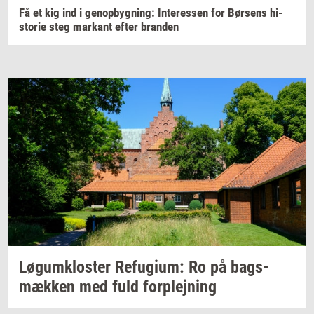
Få et kig ind i
genop­byg­ning:
In­ter­es­sen
for
Bør­sens
hi­
sto­rie
steg
mar­kant
efter
bran­den
Løgum­klo­ster
Re­fu­gi­um:
Ro på
bags­
mæk­ken
med fuld
for­plej­ning