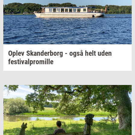
Oplev
Skan­der­borg
- også helt uden
festi­val­pro­mil­le