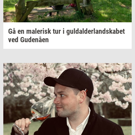
Gå en
ma­le­risk
tur i
gul­dal­der­land­ska­bet
ved
Gu­denå­en