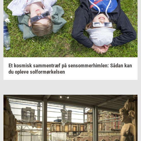
Et
kos­misk
sam­men­træf
på
sen­som­mer­him­len:
Sådan kan
du
op­le­ve
sol­for­mør­kel­sen