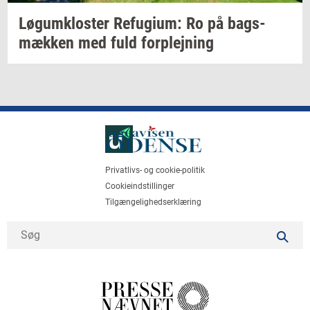
Løgum­klo­ster
Re­fu­gi­um:
Ro på
bags­
mæk­ken
med fuld
for­plej­ning
Privatlivs- og cookie-politik
Cookieindstillinger
Tilgængelighedserklæring