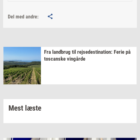
Del med andre:
Fra
land­brug
til
rej­se­desti­na­tion:
Ferie på
toscan­ske
vin­går­de
Mest læste