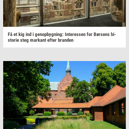
Få et kig ind i
genop­byg­ning:
In­ter­es­sen
for
Bør­sens
hi­
sto­rie
steg
mar­kant
efter
bran­den