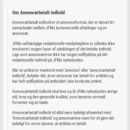
Om Annoncørbetalt indhold
Annoncørbetalt indhold er et annonceformat, der er blevet til i
samarbejde mellem JFMs kommercielle afdelinger og en
annoncør.
JFMs uafhængige redaktionelle medarbejdere er således ikke
involveret i nogen faser af udviklingen af det betalte indhold.
Lige som annoncørerne ikke har nogen indflydelse på det
redaktionelle indhold på JFMs nyhedssites.
Når en artikel er markeret med ’annonce’ eller ‘annoncørbetalt
indhold’, betyder det, at en annoncør har betalt for artiklen og
har haft indflydelse på indholdet i den konkrete artikel.
Annoncørbetalt indhold skal leve op til JFMs nyhedssites øvrige
stil, tone og den generelle kvalitet, som læserne normalt
forventer sig at møde.
Annoncørbetalt indhold vil altid være tydeligt afmærket med
‘Annoncørbetalt indhold’ og annoncørens navn for at gøre det
tydeligt for vores læsere, at artiklen er betalt.