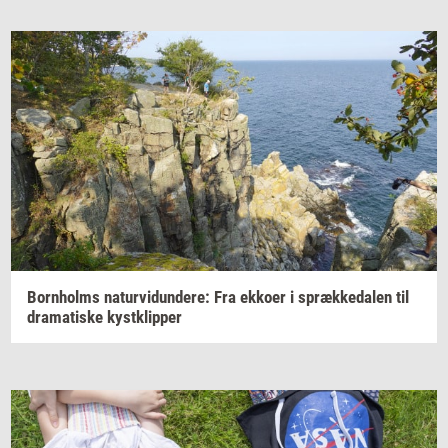
Born­holms
na­tur­vi­dun­de­re:
Fra
ek­ko­er
i
spræk­ke­da­len
til
dra­ma­ti­ske
kyst­klip­per