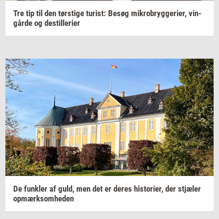
Tre tip til den
tørsti­ge
turist:
Besøg
mi­kro­bryg­ge­ri­er,
vin­
går­de
og
destil­le­ri­er
De
funk­ler
af guld, men det er deres
hi­sto­ri­er,
der
stjæ­ler
op­mærk­som­he­den