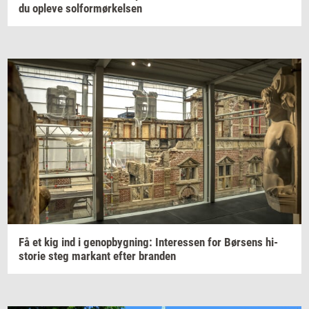
du
op­le­ve
sol­for­mør­kel­sen
Få et kig ind i
genop­byg­ning:
In­ter­es­sen
for
Bør­sens
hi­
sto­rie
steg
mar­kant
efter
bran­den