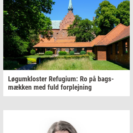
Løgum­klo­ster
Re­fu­gi­um:
Ro på
bags­
mæk­ken
med fuld
for­plej­ning