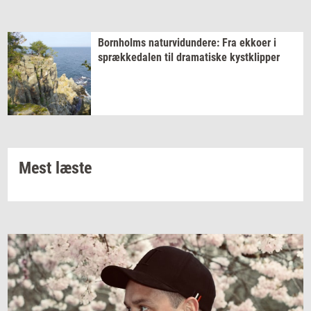
Born­holms
na­tur­vi­dun­de­re:
Fra
ek­ko­er
i
spræk­ke­da­len
til
dra­ma­ti­ske
kyst­klip­per
Mest læste