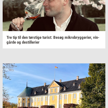
Tre tip til den
tørsti­ge
turist:
Besøg
mi­kro­bryg­ge­ri­er,
vin­
går­de
og
destil­le­ri­er