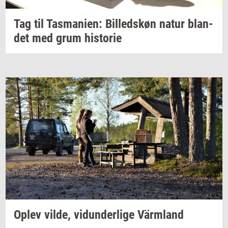
Tag til
Tas­ma­ni­en:
Bil­leds­køn
natur
blan­
det
med grum
hi­sto­rie
Oplev
vilde,
vi­dun­der­li­ge
Värmland