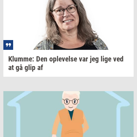
Klum­me:
Den
op­le­vel­se
var jeg lige ved
at gå glip af