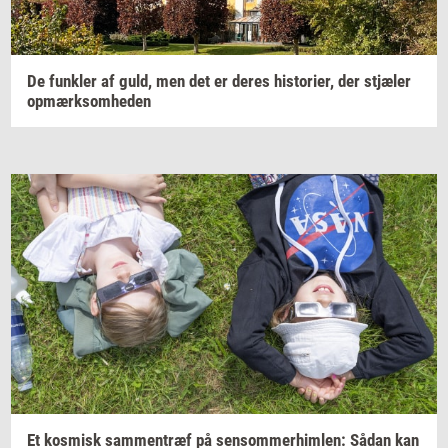
De
funk­ler
af guld, men det er deres
hi­sto­ri­er,
der
stjæ­ler
op­mærk­som­he­den
Et
kos­misk
sam­men­træf
på
sen­som­mer­him­len:
Sådan kan