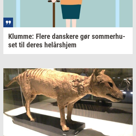
Klum­me: Flere
dan­ske­re
gør
som­mer­hu­
set
til deres
helårs­hjem