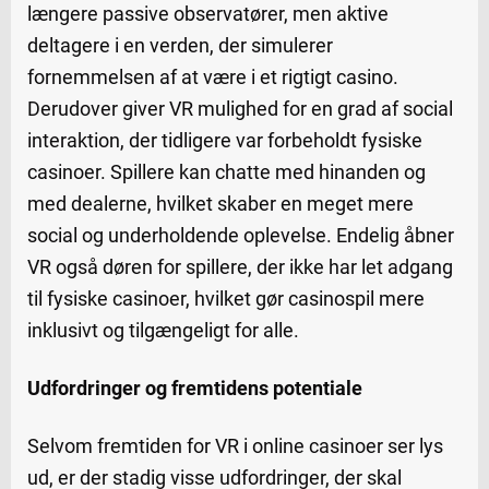
længere passive observatører, men aktive
deltagere i en verden, der simulerer
fornemmelsen af at være i et rigtigt casino.
Derudover giver VR mulighed for en grad af social
interaktion, der tidligere var forbeholdt fysiske
casinoer. Spillere kan chatte med hinanden og
med dealerne, hvilket skaber en meget mere
social og underholdende oplevelse. Endelig åbner
VR også døren for spillere, der ikke har let adgang
til fysiske casinoer, hvilket gør casinospil mere
inklusivt og tilgængeligt for alle.
Udfordringer og fremtidens potentiale
Selvom fremtiden for VR i online casinoer ser lys
ud, er der stadig visse udfordringer, der skal