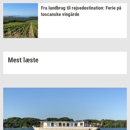
Fra
land­brug
til
rej­se­desti­na­tion:
Ferie på
toscan­ske
vin­går­de
Mest læste