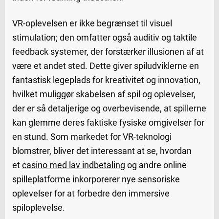
VR-oplevelsen er ikke begrænset til visuel
stimulation; den omfatter også auditiv og taktile
feedback systemer, der forstærker illusionen af at
være et andet sted. Dette giver spiludviklerne en
fantastisk legeplads for kreativitet og innovation,
hvilket muliggør skabelsen af spil og oplevelser,
der er så detaljerige og overbevisende, at spillerne
kan glemme deres faktiske fysiske omgivelser for
en stund. Som markedet for VR-teknologi
blomstrer, bliver det interessant at se, hvordan
et
casino med lav indbetaling
og andre online
spilleplatforme inkorporerer nye sensoriske
oplevelser for at forbedre den immersive
spiloplevelse.