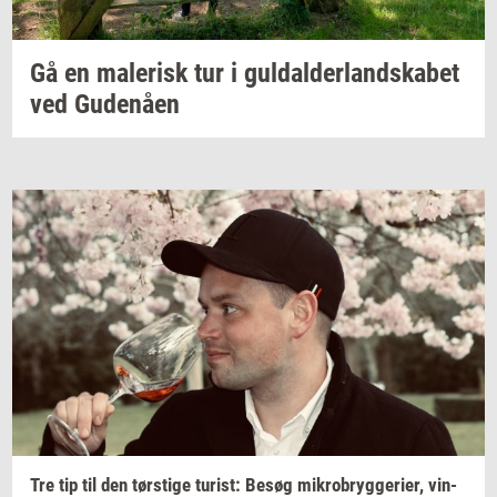
Gå en
ma­le­risk
tur i
gul­dal­der­land­ska­bet
ved
Gu­denå­en
Tre tip til den
tørsti­ge
turist:
Besøg
mi­kro­bryg­ge­ri­er,
vin­