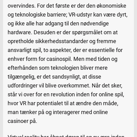
overvindes. For det første er der den økonomiske
og teknologiske barriere; VR-udstyr kan være dyrt,
og ikke alle har adgang til den nødvendige
hardware. Desuden er der spørgsmålet om at
opretholde sikkerhedsstandarder og fremme
ansvarligt spil, to aspekter, der er essentielle for
enhver form for casinospil. Men med tiden og
efterhånden som teknologien bliver mere
tilgængelig, er det sandsynligt, at disse
udfordringer vil blive overkommet. Når det sker,
står vi over for en revolution inden for online spil,
hvor VR har potentialet til at ændre den måde,
man tænker på og interagerer med online
casinoer på.