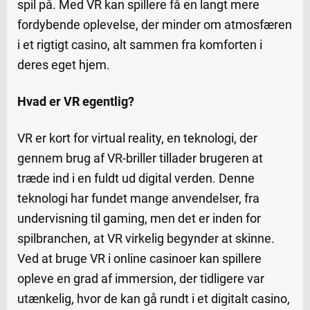
spil på. Med VR kan spillere få en langt mere
fordybende oplevelse, der minder om atmosfæren
i et rigtigt casino, alt sammen fra komforten i
deres eget hjem.
Hvad er VR egentlig?
VR er kort for virtual reality, en teknologi, der
gennem brug af VR-briller tillader brugeren at
træde ind i en fuldt ud digital verden. Denne
teknologi har fundet mange anvendelser, fra
undervisning til gaming, men det er inden for
spilbranchen, at VR virkelig begynder at skinne.
Ved at bruge VR i online casinoer kan spillere
opleve en grad af immersion, der tidligere var
utænkelig, hvor de kan gå rundt i et digitalt casino,