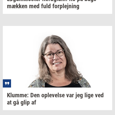
mæk­ken
med fuld
for­plej­ning
Klum­me:
Den
op­le­vel­se
var jeg lige ved
at gå glip af