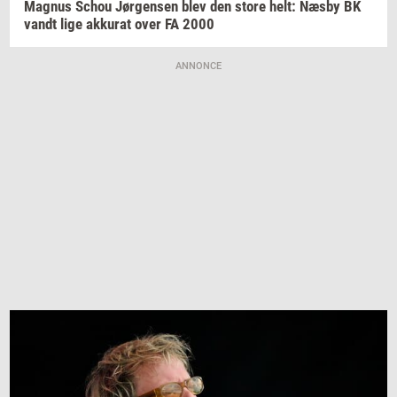
Magnus
Schou
Jør­gen­sen
blev den store helt: Næsby BK
vandt lige
ak­ku­rat
over FA 2000
ANNONCE