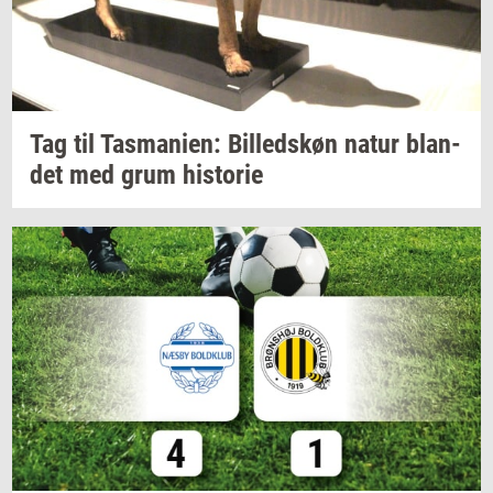
Tag til
Tas­ma­ni­en:
Bil­leds­køn
natur
blan­
det
med grum
hi­sto­rie