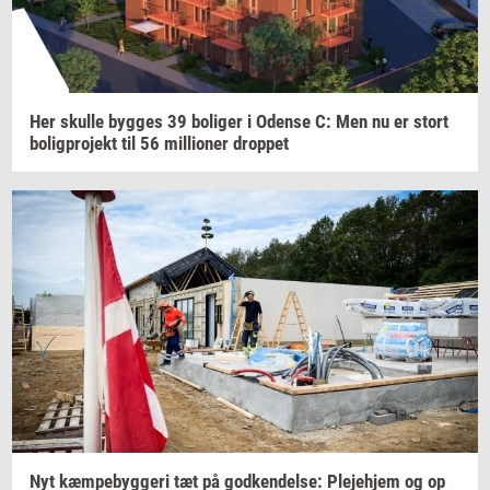
Her
skul­le
byg­ges
39
bo­li­ger
i
Oden­se
C: Men nu er stort
bo­lig­pro­jekt
til 56
mil­li­o­ner
drop­pet
Nyt
kæm­pe­byg­ge­ri
tæt på
god­ken­del­se:
Ple­je­hjem
og op