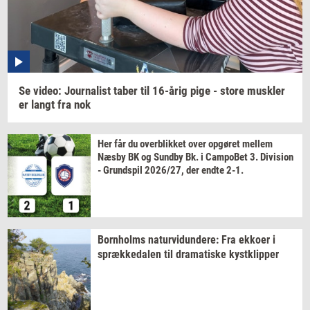
relevante tilbud og brugerfordele på mail. Det er altid
muligt at afmelde.
Privatlivspolitik.
Se
video:
Jour­na­list
taber til
16-årig
pige - store
mus­k­ler
er langt fra nok
Her får du
over­blik­ket
over
op­gø­ret
mel­lem
Næsby BK og
Sund­by
Bk. i
Cam­po­Bet
3.
Di­vi­sion
-
Grund­spil
2026/27,
der endte 2-1.
Born­holms
na­tur­vi­dun­de­re:
Fra
ek­ko­er
i
spræk­ke­da­len
til
dra­ma­ti­ske
kyst­klip­per