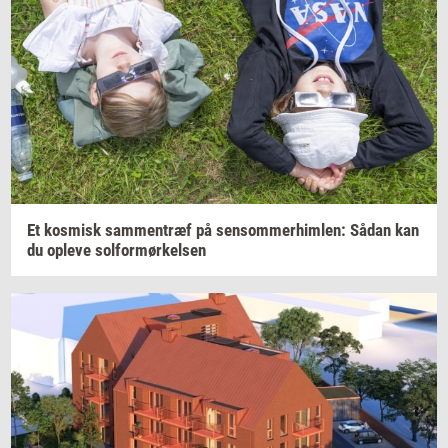
Et
kos­misk
sam­men­træf
på
sen­som­mer­him­len:
Sådan kan
du
op­le­ve
sol­for­mør­kel­sen