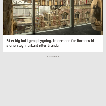
Få et kig ind i
genop­byg­ning:
In­ter­es­sen
for
Bør­sens
hi­
sto­rie
steg
mar­kant
efter
bran­den
ANNONCE