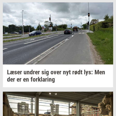
Læser
un­drer
sig over nyt rødt lys: Men
der er en
for­kla­ring