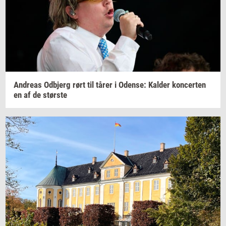
An­dreas
Od­b­jerg
rørt til tårer i
Oden­se:
Kal­der
kon­cer­ten
en af de
stør­ste