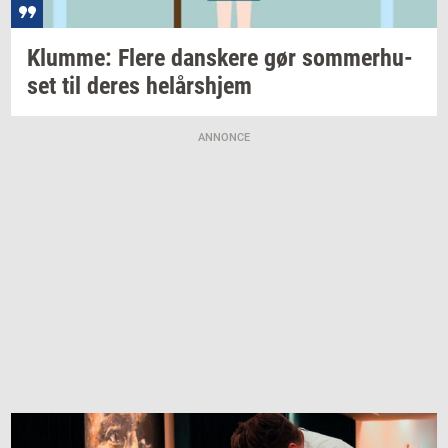
Klum­me: Flere
dan­ske­re
gør
som­mer­hu­
set
til deres
helårs­hjem
ANNONCE