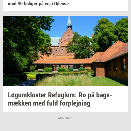
mod 90
bo­li­ger
på vej i
Oden­se
Løgum­klo­ster
Re­fu­gi­um:
Ro på
bags­
mæk­ken
med fuld
for­plej­ning
ANNONCE