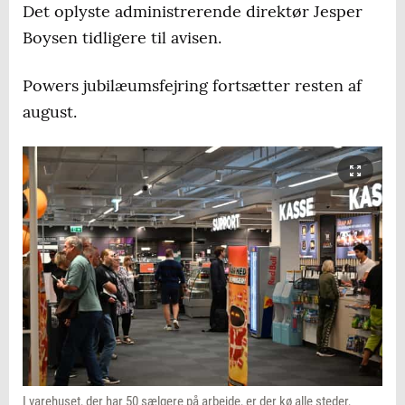
Det oplyste administrerende direktør Jesper
Boysen tidligere til avisen.
Powers jubilæumsfejring fortsætter resten af
august.
I varehuset, der har 50 sælgere på arbejde, er der kø alle steder,