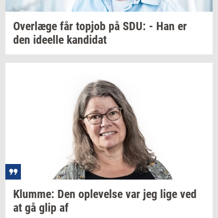
Over­læ­ge
får
topjob
på SDU: - Han er
den
ide­el­le
kan­di­dat
Klum­me:
Den
op­le­vel­se
var jeg lige ved
at gå glip af