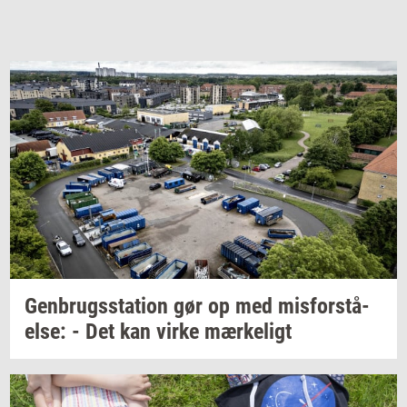
Gen­brugs­sta­tion
gør op med
mis­for­stå­
el­se:
- Det kan virke
mær­ke­ligt