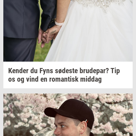
Ken­der
du Fyns
sø­de­ste
bru­de­par?
Tip
os og vind en
ro­man­tisk
mid­dag