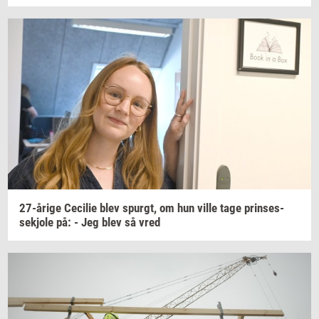
27-​årige
Ce­ci­lie
blev
spurgt,
om hun ville tage
prin­ses­
sekjo­le
på: - Jeg blev så vred