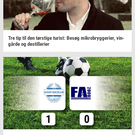
Tre tip til den
tørsti­ge
turist:
Besøg
mi­kro­bryg­ge­ri­er,
vin­
går­de
og
destil­le­ri­er