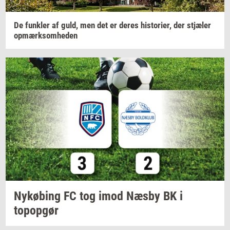
De
funk­ler
af guld, men det er deres
hi­sto­ri­er,
der
stjæ­ler
op­mærk­som­he­den
Ny­kø­bing
FC tog imod Næsby BK i
topop­gør