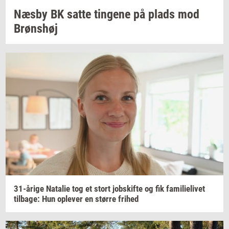
Næsby BK satte
tin­ge­ne
på plads mod
Brøns­høj
31-​årige
Na­ta­lie
tog et stort
jobs­kif­te
og fik
fa­mi­li­e­li­vet
til­ba­ge:
Hun
op­le­ver
en
stør­re
fri­hed