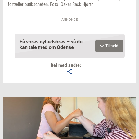
fortæller butikschefen. Foto: Oskar Rask Hjorth
ANNONCE
Få vores nyhedsbrev – så du
Tilmeld
kan tale med om Odense
Del med andre:
Email
Navn
Jeg vil gerne modtage et nyhedsoverblik, samt