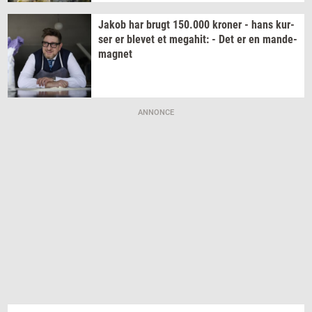
Jakob har brugt
150.000
kro­ner
- hans
kur­
ser
er
ble­vet
et
me­ga­hit:
- Det er en
mande-​
magnet
ANNONCE