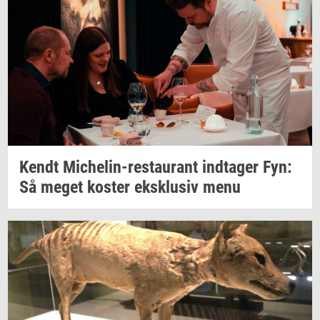
Kendt
Michelin-​restaurant
ind­ta­ger
Fyn:
Så meget
ko­ster
eks­klu­siv
menu