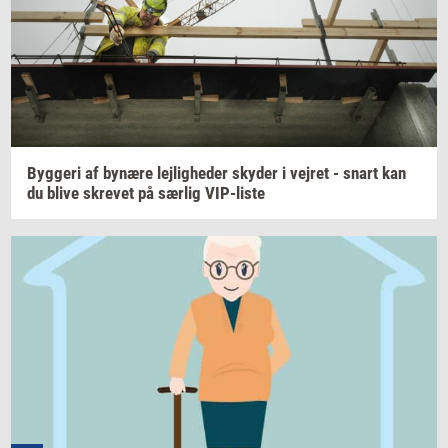
Byg­ge­ri
af
by­næ­re
lej­lig­he­der
sky­der
i
vej­ret
- snart kan
du blive
skre­vet
på
sær­lig
VIP-​liste