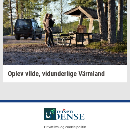
Oplev
vilde,
vi­dun­der­li­ge
Värmland
Privatlivs- og cookie-politik