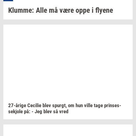
Klum­me:
Alle må være oppe i
fly­e­ne
27-​årige
Ce­ci­lie
blev
spurgt,
om hun ville tage
prin­ses­
sekjo­le
på: - Jeg blev så vred