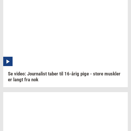
Se
video:
Jour­na­list
taber til
16-årig
pige - store
mus­k­ler
er langt fra nok