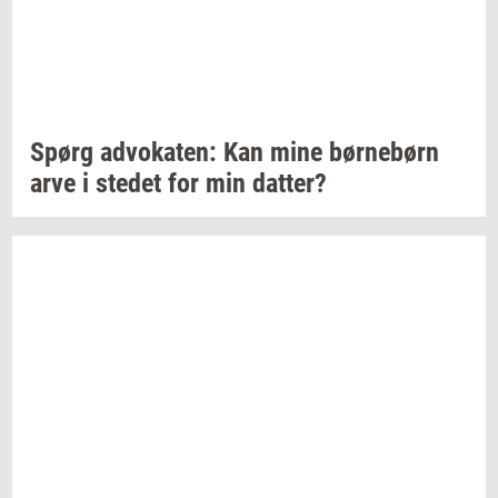
Spørg
ad­vo­ka­ten:
Kan mine
bør­ne­børn
arve i
ste­det
for min
dat­ter?