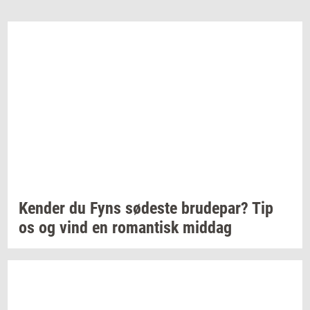
Ken­der
du Fyns
sø­de­ste
bru­de­par?
Tip
os og vind en
ro­man­tisk
mid­dag