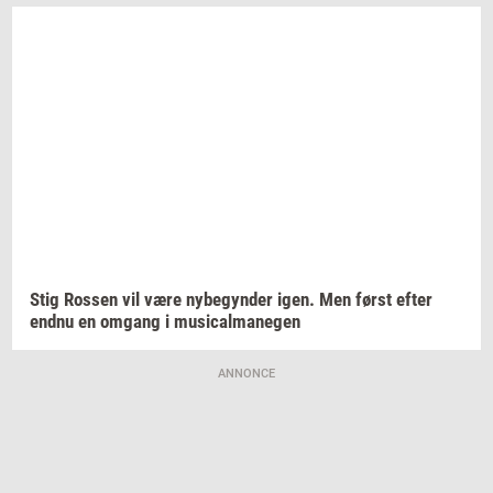
Stig
Ros­sen
vil være
ny­be­gyn­der
igen. Men først efter
endnu en
om­gang
i
mu­si­cal­ma­ne­gen
ANNONCE