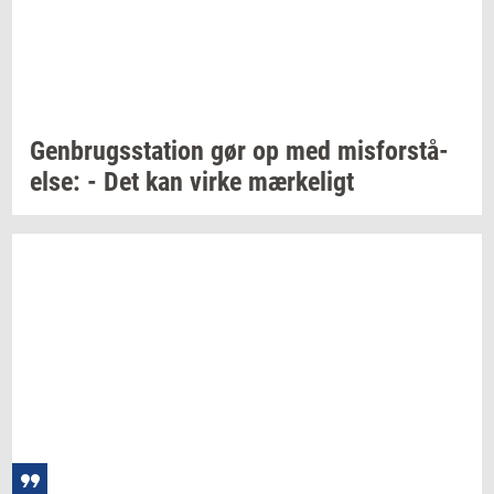
Gen­brugs­sta­tion
gør op med
mis­for­stå­
el­se:
- Det kan virke
mær­ke­ligt