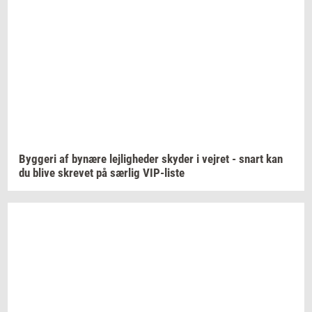
Byg­ge­ri
af
by­næ­re
lej­lig­he­der
sky­der
i
vej­ret
- snart kan
du blive
skre­vet
på
sær­lig
VIP-​liste