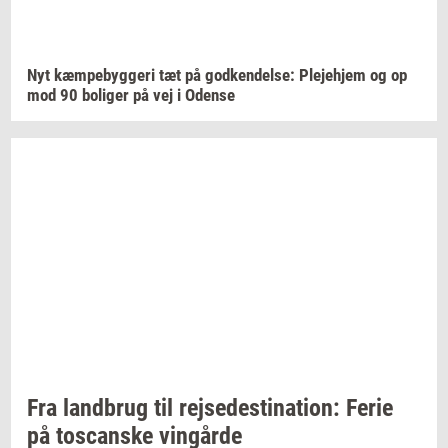
Nyt
kæm­pe­byg­ge­ri
tæt på
god­ken­del­se:
Ple­je­hjem
og op
mod 90
bo­li­ger
på vej i
Oden­se
Fra
land­brug
til
rej­se­desti­na­tion:
Ferie
på
toscan­ske
vin­går­de