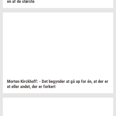
en af de
stør­ste
Mor­ten
Kirck­hoff:
- Det
be­gyn­der
at gå op for én, at der er
et eller
andet,
der er
for­kert