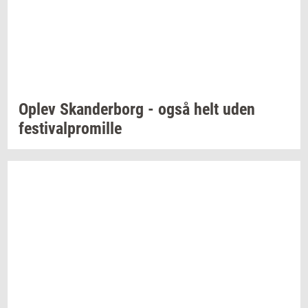
Oplev
Skan­der­borg
- også helt uden
festi­val­pro­mil­le