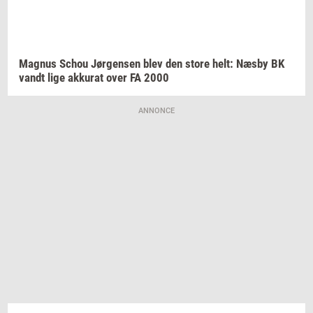
Magnus
Schou
Jør­gen­sen
blev den store helt: Næsby BK
vandt lige
ak­ku­rat
over FA 2000
ANNONCE