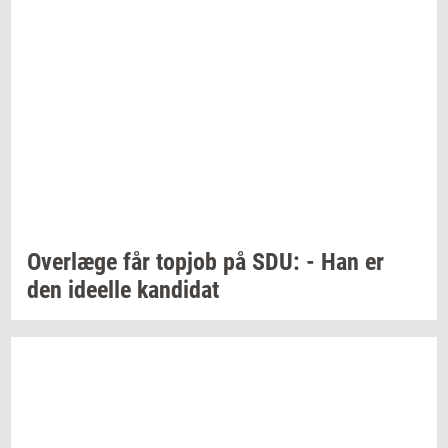
Over­læ­ge
får
topjob
på SDU: - Han er
den
ide­el­le
kan­di­dat