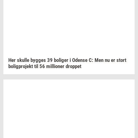
Her
skul­le
byg­ges
39
bo­li­ger
i
Oden­se
C: Men nu er stort
bo­lig­pro­jekt
til 56
mil­li­o­ner
drop­pet