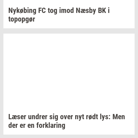
Ny­kø­bing
FC tog imod Næsby BK i
topop­gør
Læser
un­drer
sig over nyt rødt lys: Men
der er en
for­kla­ring