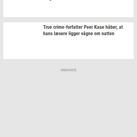
True
crime-​forfatter
Peer Kaae
håber,
at
hans
læ­se­re
lig­ger
vågne om
nat­ten
ANNONCE