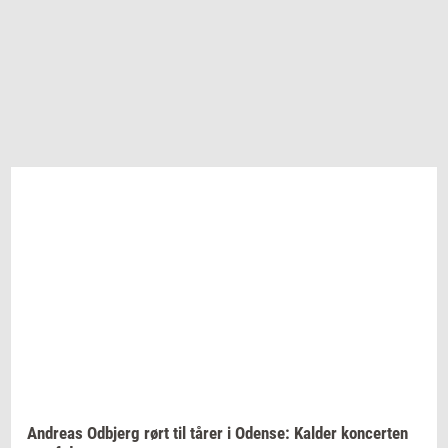
An­dreas
Od­b­jerg
rørt til tårer i
Oden­se:
Kal­der
kon­cer­ten