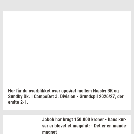
Email
Navn
Jeg vil gerne modtage et nyhedsoverblik, samt
relevante tilbud og brugerfordele på mail. Det er altid
muligt at afmelde.
Privatlivspolitik.
Her får du
over­blik­ket
over
op­gø­ret
mel­lem
Næsby BK og
Sund­by
Bk. i
Cam­po­Bet
3.
Di­vi­sion
-
Grund­spil
2026/27,
der
endte 2-1.
Jakob har brugt
150.000
kro­ner
- hans
kur­
ser
er
ble­vet
et
me­ga­hit:
- Det er en
mande-​
magnet