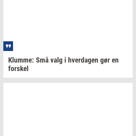
Klum­me:
Små valg i
hver­da­gen
gør en
for­skel