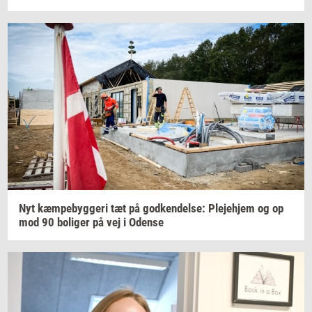
Nyt
kæm­pe­byg­ge­ri
tæt på
god­ken­del­se:
Ple­je­hjem
og op
mod 90
bo­li­ger
på vej i
Oden­se