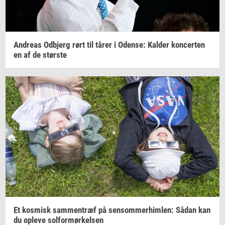
An­dreas
Od­b­jerg
rørt til tårer i
Oden­se:
Kal­der
kon­cer­ten
en af de
stør­ste
Et
kos­misk
sam­men­træf
på
sen­som­mer­him­len:
Sådan kan
du
op­le­ve
sol­for­mør­kel­sen