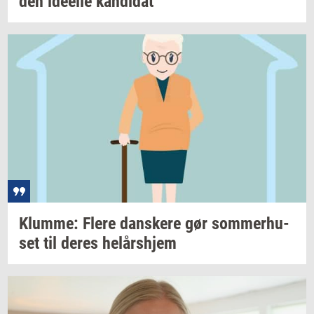
den
ide­el­le
kan­di­dat
Klum­me: Flere
dan­ske­re
gør
som­mer­hu­
set
til deres
helårs­hjem