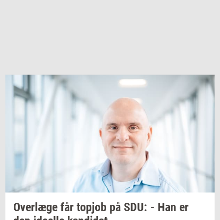
Over­læ­ge
får
topjob
på SDU: - Han er