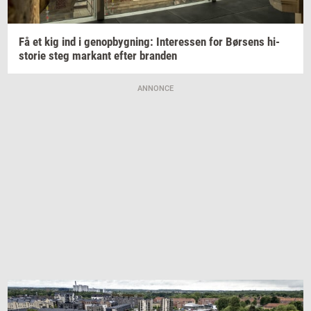
Få et kig ind i
genop­byg­ning:
In­ter­es­sen
for
Bør­sens
hi­
sto­rie
steg
mar­kant
efter
bran­den
ANNONCE