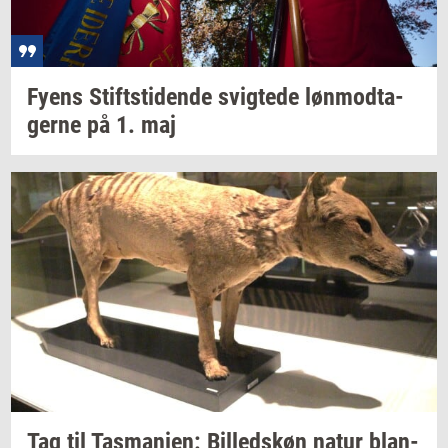
Fyens
Stift­s­ti­den­de
svig­te­de
løn­mod­ta­
ger­ne
på 1. maj
Tag til
Tas­ma­ni­en:
Bil­leds­køn
natur
blan­