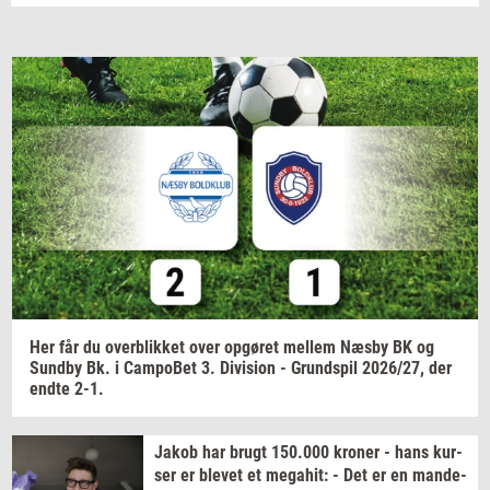
Email
Navn
Jeg vil gerne modtage et nyhedsoverblik, samt
relevante tilbud og brugerfordele på mail. Det er altid
muligt at afmelde.
Privatlivspolitik.
Her får du
over­blik­ket
over
op­gø­ret
mel­lem
Næsby BK og
Sund­by
Bk. i
Cam­po­Bet
3.
Di­vi­sion
-
Grund­spil
2026/27,
der
endte 2-1.
Jakob har brugt
150.000
kro­ner
- hans
kur­
ser
er
ble­vet
et
me­ga­hit:
- Det er en
mande-​