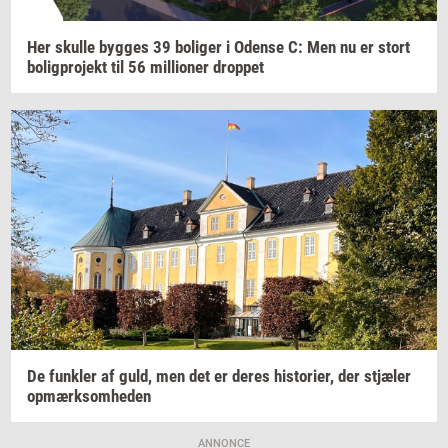
Her
skul­le
byg­ges
39
bo­li­ger
i
Oden­se
C: Men nu er stort
bo­lig­pro­jekt
til 56
mil­li­o­ner
drop­pet
De
funk­ler
af guld, men det er deres
hi­sto­ri­er,
der
stjæ­ler
op­mærk­som­he­den
ANNONCE