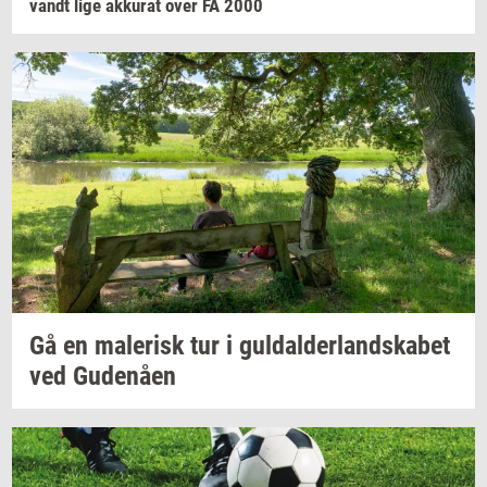
vandt lige
ak­ku­rat
over FA 2000
Gå en
ma­le­risk
tur i
gul­dal­der­land­ska­bet
ved
Gu­denå­en