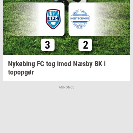
Ny­kø­bing
FC tog imod Næsby BK i
topop­gør
ANNONCE