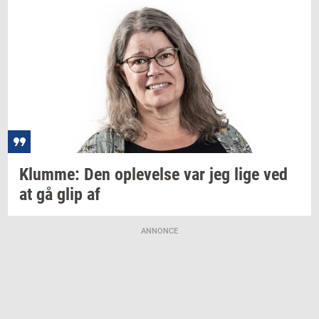
Klum­me:
Den
op­le­vel­se
var jeg lige ved
at gå glip af
ANNONCE