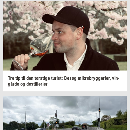
Tre tip til den
tørsti­ge
turist:
Besøg
mi­kro­bryg­ge­ri­er,
vin­
går­de
og
destil­le­ri­er