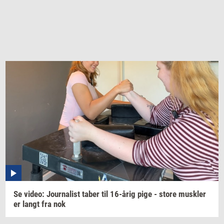
Se
video:
Jour­na­list
taber til
16-årig
pige - store
mus­k­ler
er langt fra nok