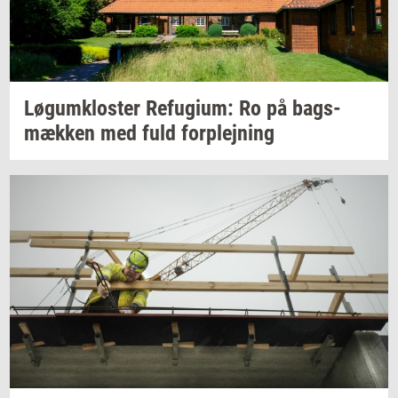
Løgum­klo­ster
Re­fu­gi­um:
Ro på
bags­
mæk­ken
med fuld
for­plej­ning