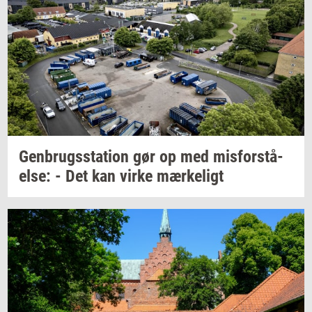
Gen­brugs­sta­tion
gør op med
mis­for­stå­
el­se:
- Det kan virke
mær­ke­ligt