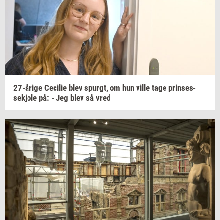
27-​årige
Ce­ci­lie
blev
spurgt,
om hun ville tage
prin­ses­
sekjo­le
på: - Jeg blev så vred