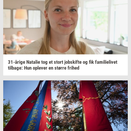
31-​årige
Na­ta­lie
tog et stort
jobs­kif­te
og fik
fa­mi­li­e­li­vet
til­ba­ge:
Hun
op­le­ver
en
stør­re
fri­hed