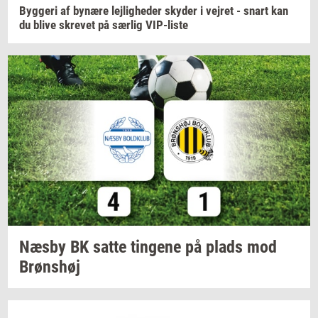
Byg­ge­ri
af
by­næ­re
lej­lig­he­der
sky­der
i
vej­ret
- snart kan
du blive
skre­vet
på
sær­lig
VIP-​liste
Næsby BK satte
tin­ge­ne
på plads mod
Brøns­høj