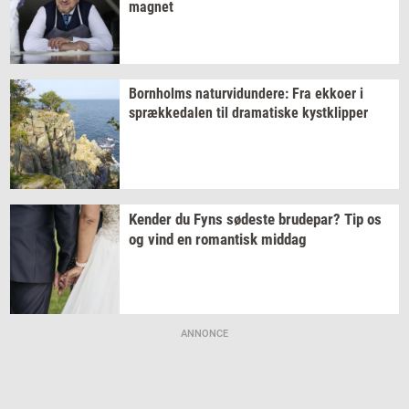
magnet
Born­holms
na­tur­vi­dun­de­re:
Fra
ek­ko­er
i
spræk­ke­da­len
til
dra­ma­ti­ske
kyst­klip­per
Ken­der
du Fyns
sø­de­ste
bru­de­par?
Tip os
og vind en
ro­man­tisk
mid­dag
ANNONCE