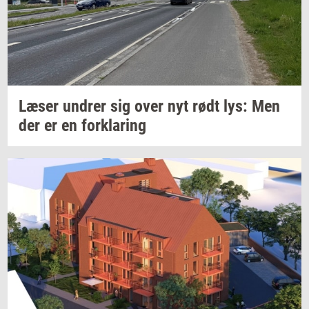
Læser
un­drer
sig over nyt rødt lys: Men
der er en
for­kla­ring