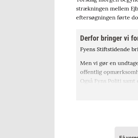
strækningen mellem Ejb
eftersøgningen førte dog
Derfor bringer vi f
Fyens Stiftstidende br
Men vi gør en undtagel
offentlig opmærksomhe
Også Fyns Politi samt
Desuden har den 82-åri
fornavnet, og vi har ef
årige.
Odense-redaktør Danie
Få vore