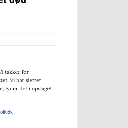
i takker for
et. Vi har slettet
, lyder det i opslaget.
olitidk