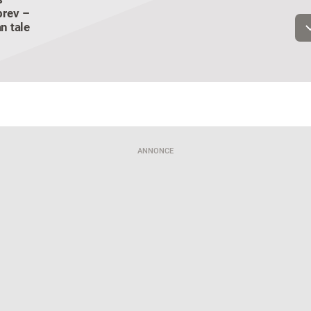
Email
rev –
n tale
Navn
Jeg vil gerne modtage et nyhedsoverblik, samt relevante tilbud og
brugerfordele på mail. Det er altid muligt at afmelde.
Privatlivspoliti
ANNONCE