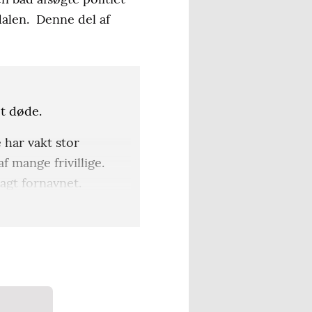
alen. Denne del af
et døde.
 har vakt stor
 mange frivillige.
agt fornavnet.
 bringer kun
dk har bragt af den 82-