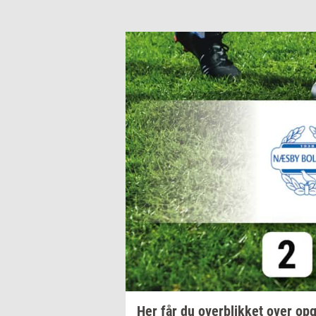
Her får du
over­blik­ket
over
op­g