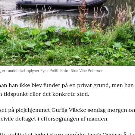
, er fundet død, oplyser Fyns Politi. Foto: Nina Vibe Petersen.
han han ikke blev fundet på en privat grund, men han
tidspunkt eller det konkrete sted.
 set på plejehjemmet Gurlig Vibeke søndag morgen om
 civile deltaget i eftersøgningen af manden.
 politiet at lede i store områder langs Odense Å. I e