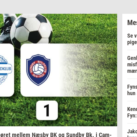
Mes
Se v
pige
Genb
misf
mær
Fyns
hun 
Kend
Fyn:
Jako
ø­ret
mel­lem
Næsby BK og
Sund­by
Bk. i
Cam­