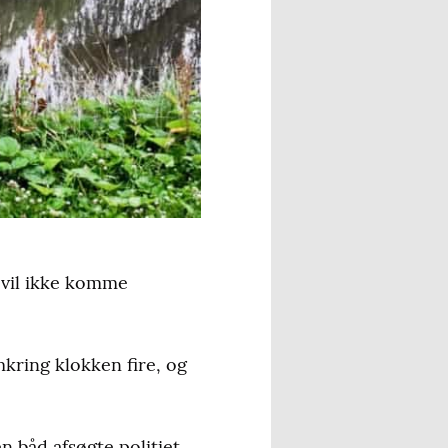
 vil ikke komme
kring klokken fire, og
n båd afsøgte politiet