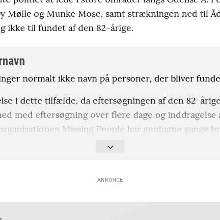
y Mølle og Munke Mose, samt strækningen ned til Åd
 ikke til fundet af den 82-årige.
ornavn
inger normalt ikke navn på personer, der bliver fund
se i dette tilfælde, da eftersøgningen af den 82-årige
d med eftersøgning over flere dage og inddragelse af
 organisationen Missing People har gentagne gange br
ges familie undervejs stået frem i offentligheden. Vi
terfølgende slettet de billeder, vi i artikler på Fyens.
ANNONCE
l Kofoed
s