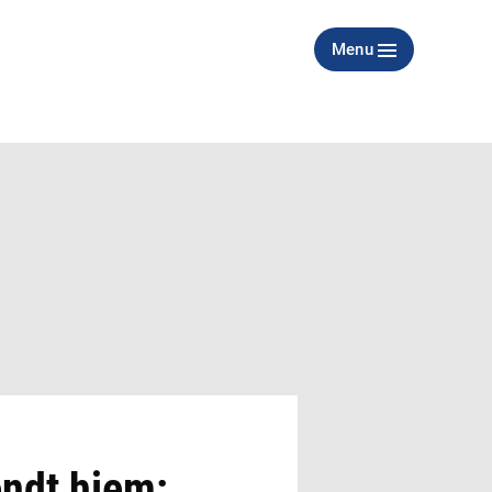
Menu
endt hjem: