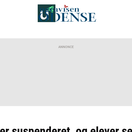
ANNONCE
 er suspenderet, og elever s