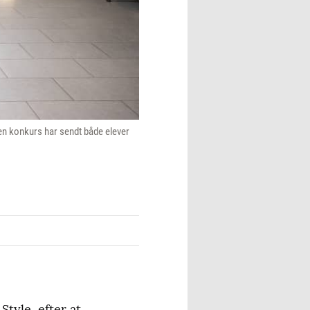
en konkurs har sendt både elever
tyle, efter at