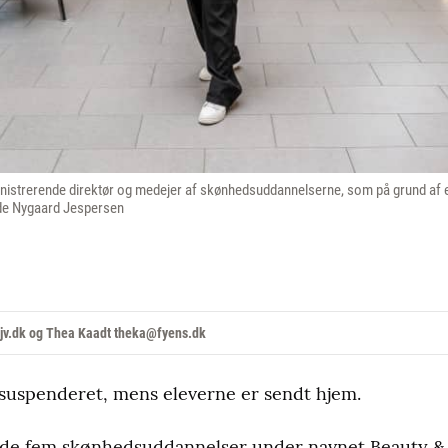
nistrerende direktør og medejer af skønhedsuddannelserne, som på grund af 
lde Nygaard Jespersen
v.dk og Thea Kaadt theka@fyens.dk
 suspenderet, mens eleverne er sendt hjem.
å de fem skønhedsuddannelser under navnet Beauty & S