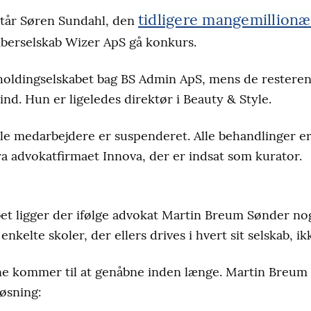
tidligere mangemillionæ
tår Søren Sundahl, den
fiberselskab Wizer ApS gå konkurs.
holdingselskabet bag BS Admin ApS, mens de resteren
nd. Hun er ligeledes direktør i Beauty & Style.
 Alle medarbejdere er suspenderet. Alle behandlinger er
 advokatfirmaet Innova, der er indsat som kurator.
bet ligger der ifølge advokat Martin Breum Sønder nog
enkelte skoler, der ellers drives i hvert sit selskab, ik
rne kommer til at genåbne inden længe. Martin Breum
løsning: