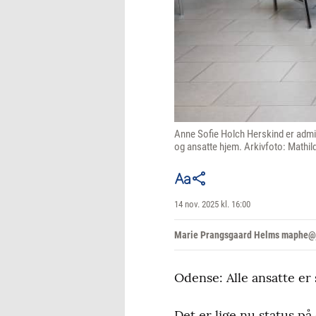
Anne Sofie Holch Herskind er admi
og ansatte hjem. Arkivfoto: Mathi
14 nov. 2025 kl. 16:00
Marie Prangsgaard Helms maphe@j
Odense: Alle ansatte er
Det er lige nu status p