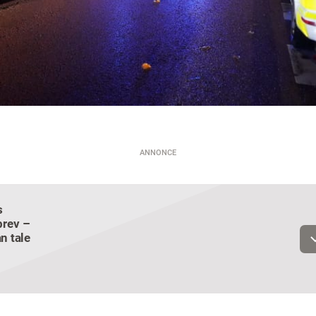
ANNONCE
s
Email
rev –
n tale
Navn
Jeg vil gerne modtage et nyhedsoverblik, samt relevante tilbud og