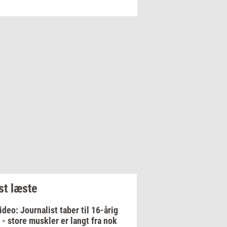
k.
t læste
ideo: Journalist taber til 16-årig
 - store muskler er langt fra nok