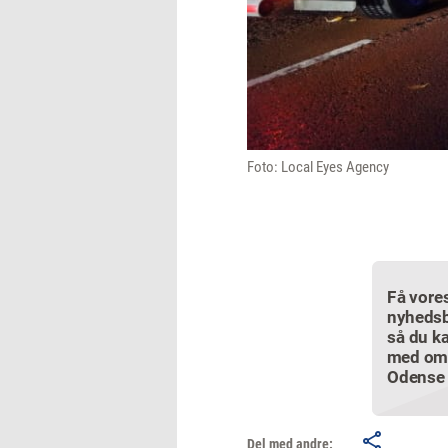
Foto: Local Eyes Agency
Få vore
nyhedsb
så du ka
med om
Odense
Del med andre: