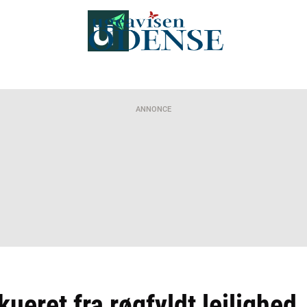
ANNONCE
ueret fra røgfyldt lejlighed