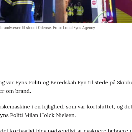
og brandvæsen til stede i Odense. Foto: Local Eyes Agency
ag var Fyns Politi og Beredskab Fyn til stede på Skibh
er om brand.
skemaskine i en lejlighed, som var kortsluttet, og det
yns Politi Milan Holck Nielsen.
 det kortvarigt blev nødvendigt at evakuere beboere