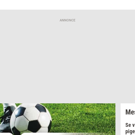
brugerfordele på mail. Det er altid muligt at afmelde.
Privatlivspoliti
ANNONCE
Mes
Se v
pige