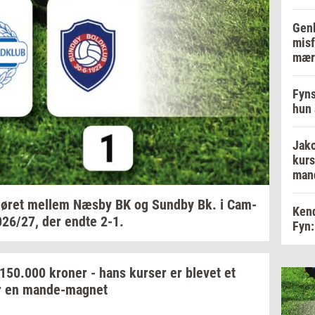
Genb
misf
mær
Fyns
hun 
Jako
kurs
man
ø­ret
mel­lem
Næsby BK og
Sund­by
Bk. i
Cam­
Kend
026/27,
der endte 2-1.
Fyn:
150.000
kro­ner
- hans
kur­ser
er
ble­vet
et
r en
mande-​magnet