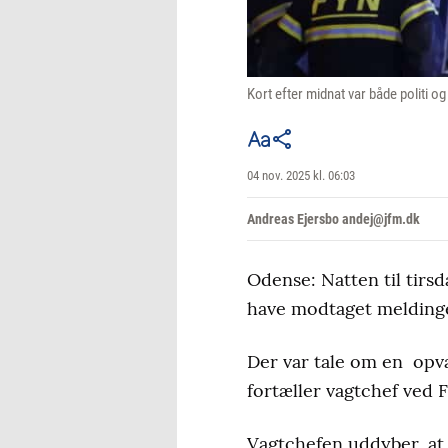
Kort efter midnat var både politi 
04 nov. 2025 kl. 06:03
Andreas Ejersbo andej@jfm.dk
Odense: Natten til tirsd
have modtaget melding
Der var tale om en opva
fortæller vagtchef ved F
Vagtchefen uddyber, at