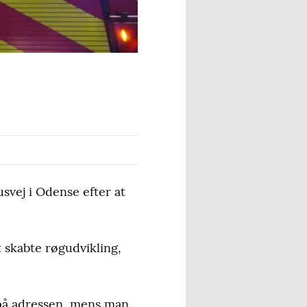
usvej i Odense efter at
 skabte røgudvikling,
 på adressen, mens man