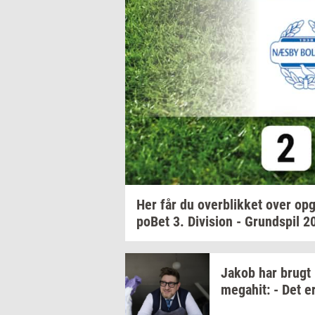
Her får du
over­blik­ket
over
op­g
po­Bet
3.
Di­vi­sion
-
Grund­spil
2
Jakob har brugt
me­ga­hit:
- Det e