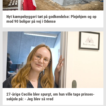
Nyt
kæm­pe­byg­ge­ri
tæt på
god­ken­del­se:
Ple­je­hjem
og op
mod 90
bo­li­ger
på vej i
Oden­se
27-​årige
Ce­ci­lie
blev
spurgt,
om hun ville tage
prin­ses­
sekjo­le
på: - Jeg blev så vred