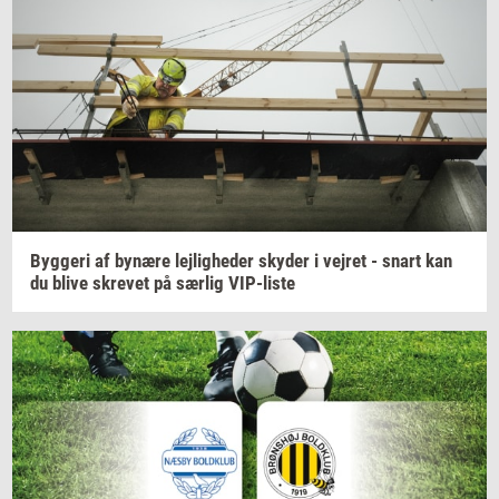
Byg­ge­ri
af
by­næ­re
lej­lig­he­der
sky­der
i
vej­ret
- snart kan
du blive
skre­vet
på
sær­lig
VIP-​liste