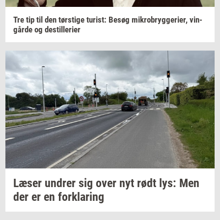
Tre tip til den
tørsti­ge
turist:
Besøg
mi­kro­bryg­ge­ri­er,
vin­
går­de
og
destil­le­ri­er
Læser
un­drer
sig over nyt rødt lys: Men
der er en
for­kla­ring