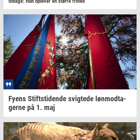
til­ba­ge:
Hun
op­le­ver
en
stør­re
fri­hed
Fyens
Stift­s­ti­den­de
svig­te­de
løn­mod­ta­
ger­ne
på 1. maj