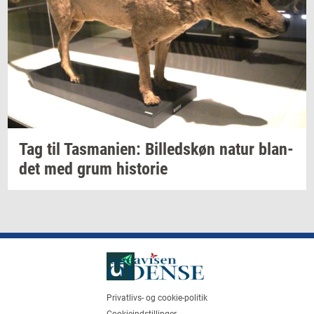
Tag til
Tas­ma­ni­en:
Bil­leds­køn
natur
blan­
det
med grum
hi­sto­rie
Privatlivs- og cookie-politik
Cookieindstillinger