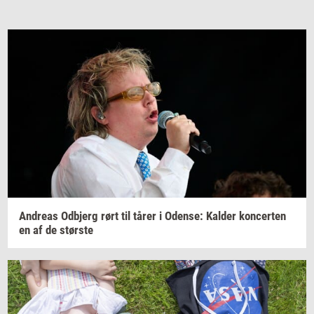
An­dreas
Od­b­jerg
rørt til tårer i
Oden­se:
Kal­der
kon­cer­ten
en af de
stør­ste