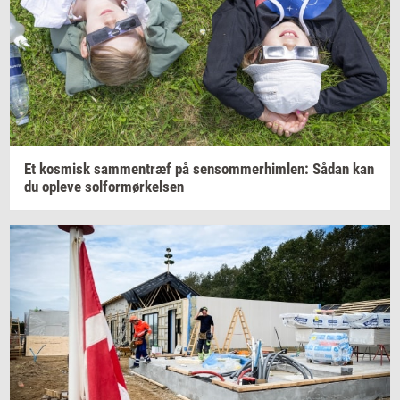
Et
kos­misk
sam­men­træf
på
sen­som­mer­him­len:
Sådan kan
du
op­le­ve
sol­for­mør­kel­sen