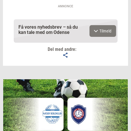
ANNONCE
Få vores nyhedsbrev – så du
Tilmeld
kan tale med om Odense
Del med andre:
Email
Navn
Jeg vil gerne modtage et nyhedsoverblik, samt
relevante tilbud og brugerfordele på mail. Det er altid
muligt at afmelde.
Privatlivspolitik.