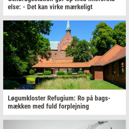
el­se:
- Det kan virke
mær­ke­ligt
Løgum­klo­ster
Re­fu­gi­um:
Ro på
bags­
mæk­ken
med fuld
for­plej­ning