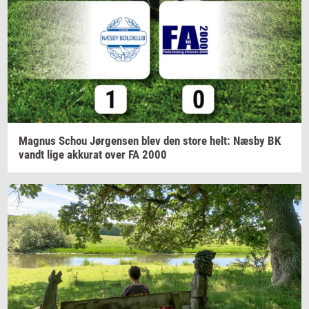
Magnus
Schou
Jør­gen­sen
blev den store helt: Næsby BK
vandt lige
ak­ku­rat
over FA 2000