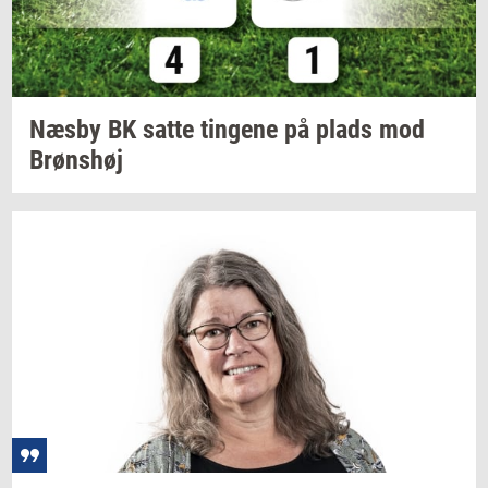
Næsby BK satte
tin­ge­ne
på plads mod
Brøns­høj