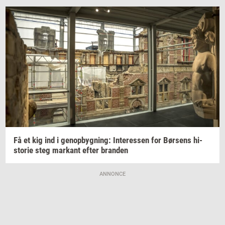
Få et kig ind i
genop­byg­ning:
In­ter­es­sen
for
Bør­sens
hi­
sto­rie
steg
mar­kant
efter
bran­den
ANNONCE