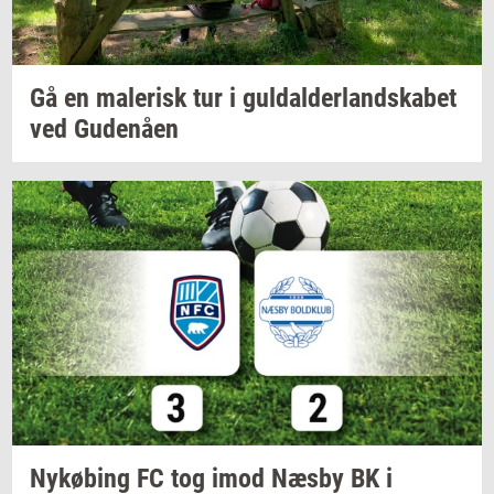
Gå en
ma­le­risk
tur i
gul­dal­der­land­ska­bet
ved
Gu­denå­en
Ny­kø­bing
FC tog imod Næsby BK i