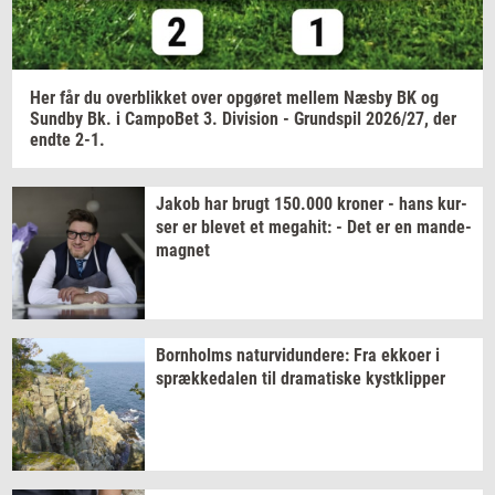
Her får du
over­blik­ket
over
op­gø­ret
mel­lem
Næsby BK og
Sund­by
Bk. i
Cam­po­Bet
3.
Di­vi­sion
-
Grund­spil
2026/27,
der
endte 2-1.
Jakob har brugt
150.000
kro­ner
- hans
kur­
ser
er
ble­vet
et
me­ga­hit:
- Det er en
mande-​
magnet
Born­holms
na­tur­vi­dun­de­re:
Fra
ek­ko­er
i
spræk­ke­da­len
til
dra­ma­ti­ske
kyst­klip­per