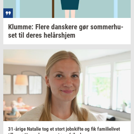
Klum­me: Flere
dan­ske­re
gør
som­mer­hu­
set
til deres
helårs­hjem
31-​årige
Na­ta­lie
tog et stort
jobs­kif­te
og fik
fa­mi­li­e­li­vet