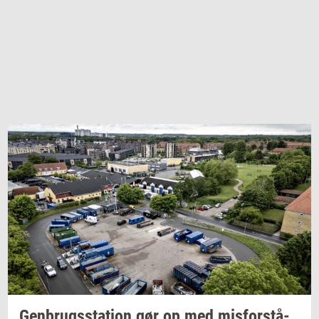
Gen­brugs­sta­tion
gør op med
mis­for­stå­