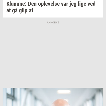
Klum­me:
Den
op­le­vel­se
var jeg lige ved
at gå glip af
ANNONCE