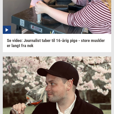
Se
video:
Jour­na­list
taber til
16-årig
pige - store
mus­k­ler
er langt fra nok