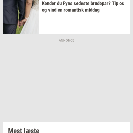
Ken­der
du Fyns
sø­de­ste
bru­de­par?
Tip os
og vind en
ro­man­tisk
mid­dag
ANNONCE
Mest læste