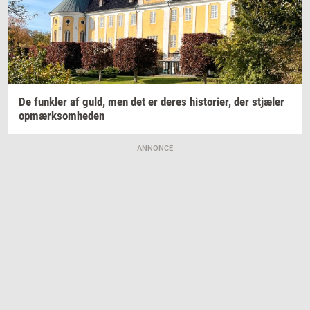
De
funk­ler
af guld, men det er deres
hi­sto­ri­er,
der
stjæ­ler
op­mærk­som­he­den
ANNONCE