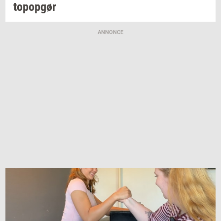
topop­gør
ANNONCE