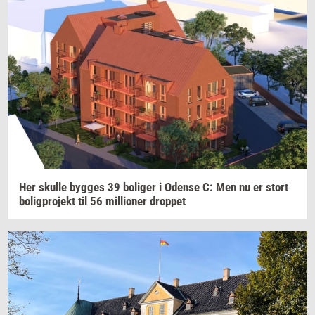
Her
skul­le
byg­ges
39
bo­li­ger
i
Oden­se
C: Men nu er stort
bo­lig­pro­jekt
til 56
mil­li­o­ner
drop­pet