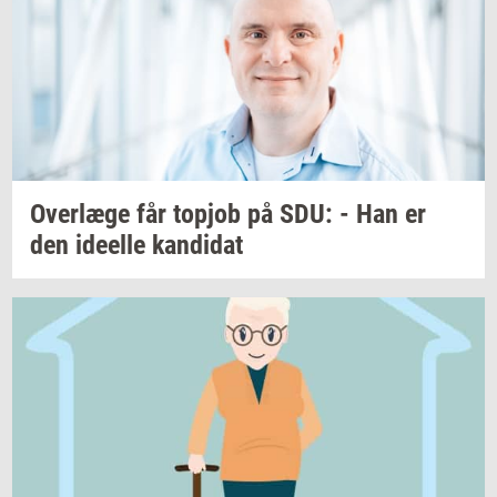
Over­læ­ge
får
topjob
på SDU: - Han er
den
ide­el­le
kan­di­dat