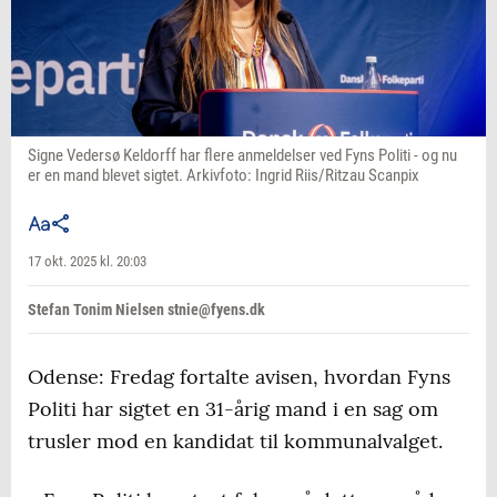
Signe Vedersø Keldorff har flere anmeldelser ved Fyns Politi - og nu
er en mand blevet sigtet. Arkivfoto: Ingrid Riis/Ritzau Scanpix
17 okt. 2025 kl. 20:03
Stefan Tonim Nielsen stnie@fyens.dk
Odense: Fredag fortalte avisen, hvordan Fyns
Politi har sigtet en 31-årig mand i en sag om
trusler mod en kandidat til kommunalvalget.