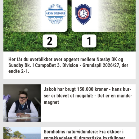
Jeg vil gerne modtage et nyhedsoverblik, samt
relevante tilbud og brugerfordele på mail. Det er altid
muligt at afmelde.
Privatlivspolitik.
Her får du
over­blik­ket
over
op­gø­ret
mel­lem
Næsby BK og
Sund­by
Bk. i
Cam­po­Bet
3.
Di­vi­sion
-
Grund­spil
2026/27,
der
endte 2-1.
Jakob har brugt
150.000
kro­ner
- hans
kur­
ser
er
ble­vet
et
me­ga­hit:
- Det er en
mande-​
magnet
Born­holms
na­tur­vi­dun­de­re:
Fra
ek­ko­er
i
spræk­ke­da­len
til
dra­ma­ti­ske
kyst­klip­per