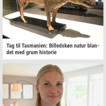
Tag til
Tas­ma­ni­en:
Bil­leds­køn
natur
blan­
det
med grum
hi­sto­rie