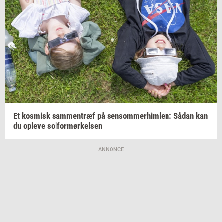
Et
kos­misk
sam­men­træf
på
sen­som­mer­him­len:
Sådan kan
du
op­le­ve
sol­for­mør­kel­sen
ANNONCE