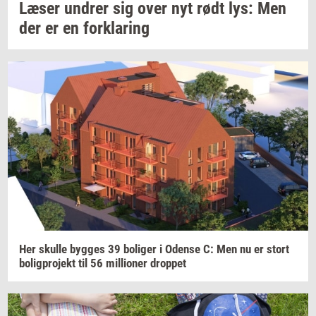
Læser
un­drer
sig over nyt rødt lys: Men
der er en
for­kla­ring
Her
skul­le
byg­ges
39
bo­li­ger
i
Oden­se
C: Men nu er stort
bo­lig­pro­jekt
til 56
mil­li­o­ner
drop­pet