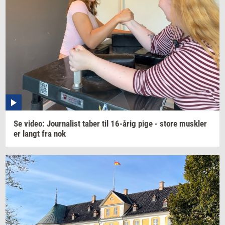
Se
video:
Jour­na­list
taber til
16-årig
pige - store
mus­k­ler
er langt fra nok