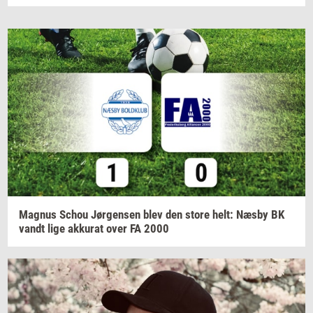
Magnus
Schou
Jør­gen­sen
blev den store helt: Næsby BK
vandt lige
ak­ku­rat
over FA 2000