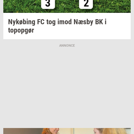
Ny­kø­bing
FC tog imod Næsby BK i
topop­gør
ANNONCE