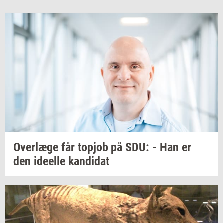
Over­læ­ge
får
topjob
på SDU: - Han er
den
ide­el­le
kan­di­dat