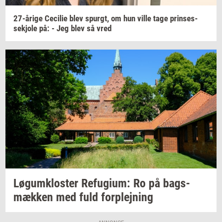
27-​årige
Ce­ci­lie
blev
spurgt,
om hun ville tage
prin­ses­
sekjo­le
på: - Jeg blev så vred
Løgum­klo­ster
Re­fu­gi­um:
Ro på
bags­
mæk­ken
med fuld
for­plej­ning