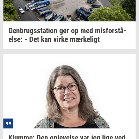
Gen­brugs­sta­tion
gør op med
mis­for­stå­
el­se:
- Det kan virke
mær­ke­ligt
Klum­me:
Den
op­le­vel­se
var jeg lige ved