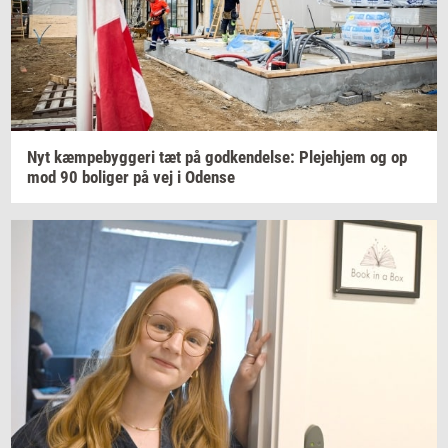
Nyt
kæm­pe­byg­ge­ri
tæt på
god­ken­del­se:
Ple­je­hjem
og op
mod 90
bo­li­ger
på vej i
Oden­se