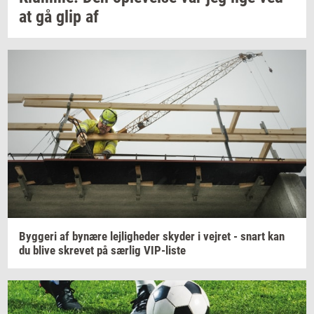
at gå glip af
Byg­ge­ri
af
by­næ­re
lej­lig­he­der
sky­der
i
vej­ret
- snart kan
du blive
skre­vet
på
sær­lig
VIP-​liste