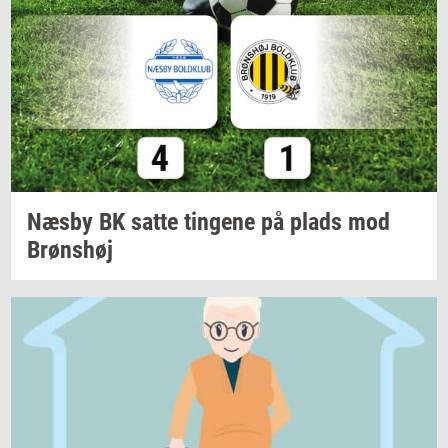
Næsby BK satte
tin­ge­ne
på plads mod
Brøns­høj