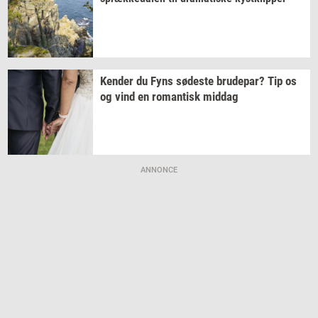
Ken­der
du Fyns
sø­de­ste
bru­de­par?
Tip os
og vind en
ro­man­tisk
mid­dag
ANNONCE