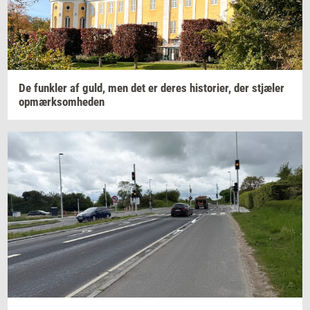
De
funk­ler
af guld, men det er deres
hi­sto­ri­er,
der
stjæ­ler
op­mærk­som­he­den