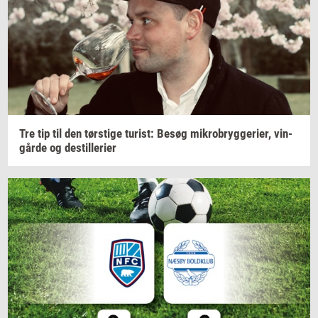
Tre tip til den
tørsti­ge
turist:
Besøg
mi­kro­bryg­ge­ri­er,
vin­
går­de
og
destil­le­ri­er