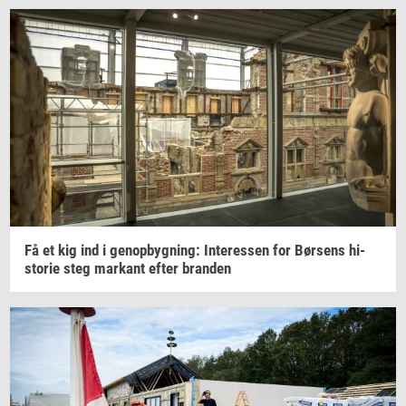
Få et kig ind i
genop­byg­ning:
In­ter­es­sen
for
Bør­sens
hi­
sto­rie
steg
mar­kant
efter
bran­den