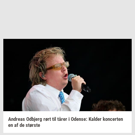
An­dreas
Od­b­jerg
rørt til tårer i
Oden­se:
Kal­der
kon­cer­ten
en af de
stør­ste