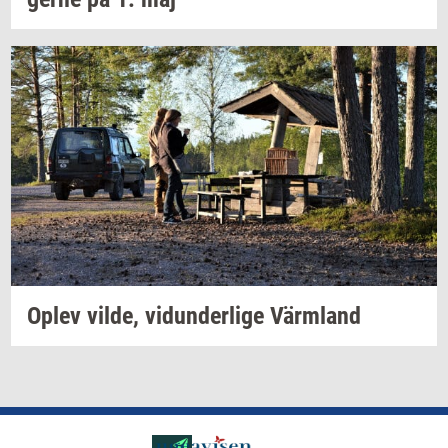
Oplev
vilde,
vi­dun­der­li­ge
Värmland