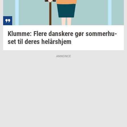
Klum­me: Flere
dan­ske­re
gør
som­mer­hu­
set
til deres
helårs­hjem
ANNONCE