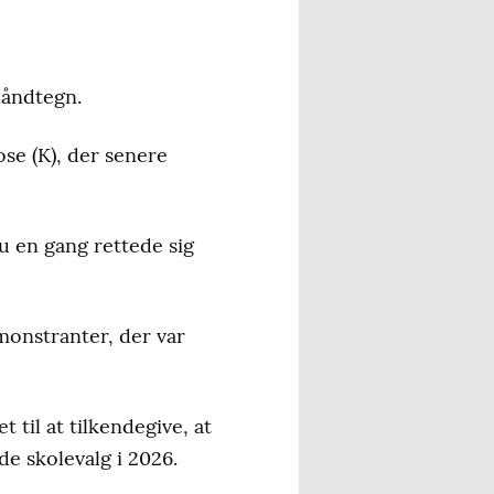
håndtegn.
e (K), der senere
 en gang rettede sig
monstranter, der var
til at tilkendegive, at
de skolevalg i 2026.