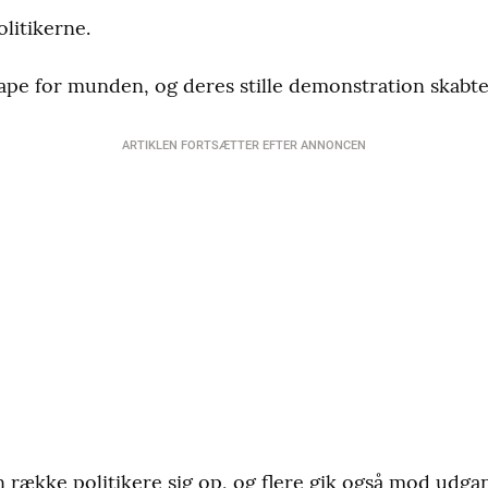
litikerne.
ape for munden, og deres stille demonstration skabte
ARTIKLEN FORTSÆTTER EFTER ANNONCEN
en række politikere sig op, og flere gik også mod ud