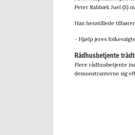
Peter Rahbæk Juel (S) ma
Han henstillede tilhører
- Hjælp jeres folkevalgt
Rådhusbetjente trådte
Flere rådhusbetjente ind
demonstranterne sig ef