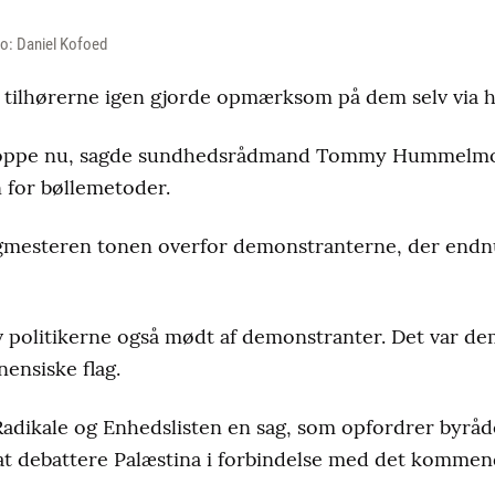
to: Daniel Kofoed
a tilhørerne igen gjorde opmærksom på dem selv via 
toppe nu, sagde sundhedsrådmand Tommy Hummelmos
 for bøllemetoder.
mesteren tonen overfor demonstranterne, der endnu
 politikerne også mødt af demonstranter. Det var de
ensiske flag.
adikale og Enhedslisten en sag, som opfordrer byrådet 
l at debattere Palæstina i forbindelse med det kommen