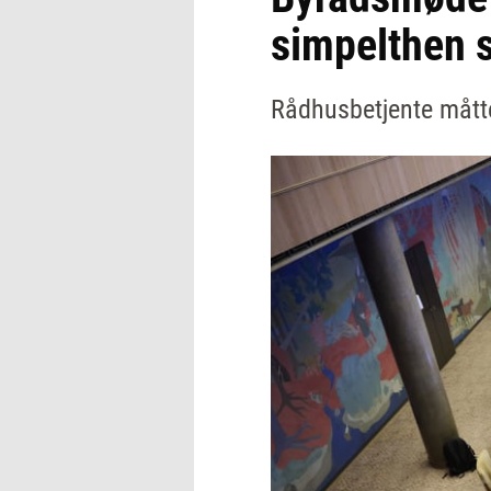
simpelthen 
Rådhusbetjente måtte