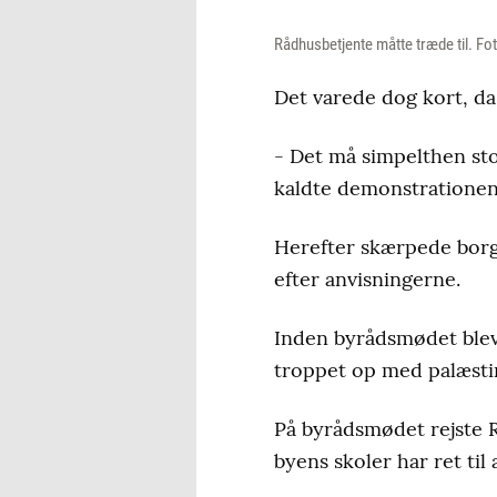
Rådhusbetjente måtte træde til. Fo
Det varede dog kort, d
- Det må simpelthen s
kaldte demonstrationen
Herefter skærpede borg
efter anvisningerne.
Inden byrådsmødet blev
troppet op med palæstin
På byrådsmødet rejste R
byens skoler har ret ti