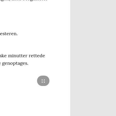
mesteren.
iske minutter rettede
e genoptages.