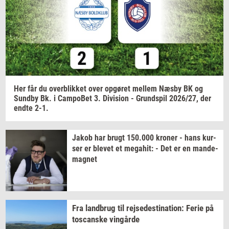
Jeg vil gerne modtage et nyhedsoverblik, samt
relevante tilbud og brugerfordele på mail. Det er altid
muligt at afmelde.
Privatlivspolitik.
Her får du
over­blik­ket
over
op­gø­ret
mel­lem
Næsby BK og
Sund­by
Bk. i
Cam­po­Bet
3.
Di­vi­sion
-
Grund­spil
2026/27,
der
endte 2-1.
Jakob har brugt
150.000
kro­ner
- hans
kur­
ser
er
ble­vet
et
me­ga­hit:
- Det er en
mande-​
magnet
Fra
land­brug
til
rej­se­desti­na­tion:
Ferie på
toscan­ske
vin­går­de