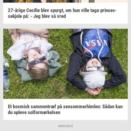
27-​årige
Ce­ci­lie
blev
spurgt,
om hun ville tage
prin­ses­
sekjo­le
på: - Jeg blev så vred
Et
kos­misk
sam­men­træf
på
sen­som­mer­him­len:
Sådan kan
du
op­le­ve
sol­for­mør­kel­sen
ANNONCE