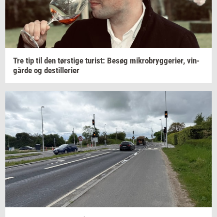
Tre tip til den
tørsti­ge
turist:
Besøg
mi­kro­bryg­ge­ri­er,
vin­
går­de
og
destil­le­ri­er