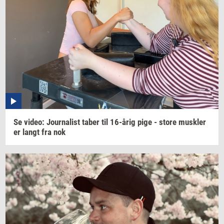
Se
video:
Jour­na­list
taber til
16-årig
pige - store
mus­k­ler
er langt fra nok