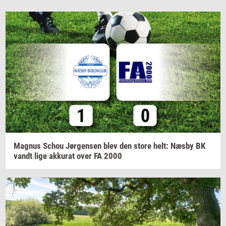
Magnus
Schou
Jør­gen­sen
blev den store helt: Næsby BK
vandt lige
ak­ku­rat
over FA 2000