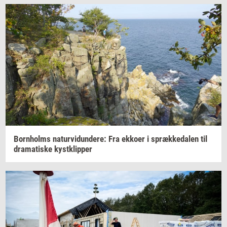
Born­holms
na­tur­vi­dun­de­re:
Fra
ek­ko­er
i
spræk­ke­da­len
til
dra­ma­ti­ske
kyst­klip­per