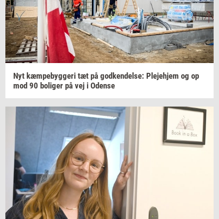
Nyt
kæm­pe­byg­ge­ri
tæt på
god­ken­del­se:
Ple­je­hjem
og op
mod 90
bo­li­ger
på vej i
Oden­se