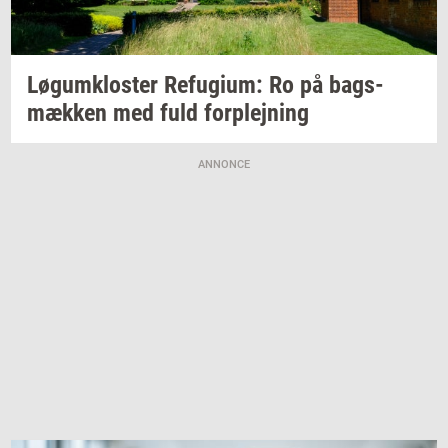
Løgum­klo­ster
Re­fu­gi­um:
Ro på
bags­
mæk­ken
med fuld
for­plej­ning
ANNONCE