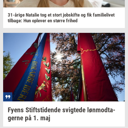
31-​årige
Na­ta­lie
tog et stort
jobs­kif­te
og fik
fa­mi­li­e­li­vet
til­ba­ge:
Hun
op­le­ver
en
stør­re
fri­hed
Fyens
Stift­s­ti­den­de
svig­te­de
løn­mod­ta­
ger­ne
på 1. maj