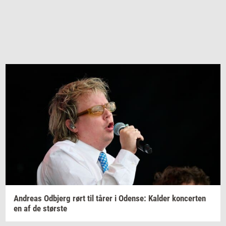
An­dreas
Od­b­jerg
rørt til tårer i
Oden­se:
Kal­der
kon­cer­ten
en af de
stør­ste