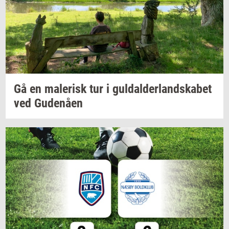
Gå en
ma­le­risk
tur i
gul­dal­der­land­ska­bet
ved
Gu­denå­en