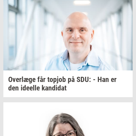
Over­læ­ge
får
topjob
på SDU: - Han er
den
ide­el­le
kan­di­dat