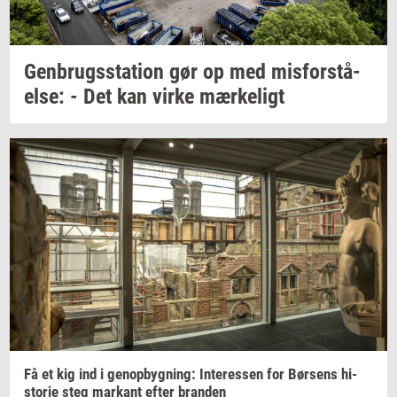
Gen­brugs­sta­tion
gør op med
mis­for­stå­
el­se:
- Det kan virke
mær­ke­ligt
Få et kig ind i
genop­byg­ning:
In­ter­es­sen
for
Bør­sens
hi­
sto­rie
steg
mar­kant
efter
bran­den