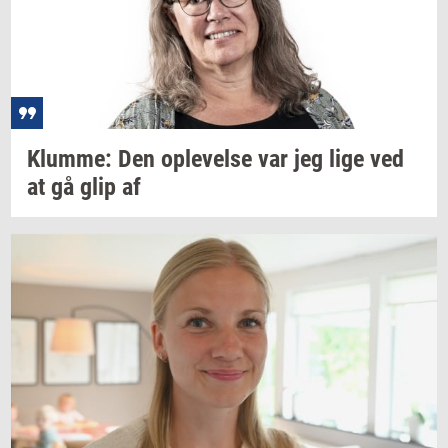
Klum­me:
Den
op­le­vel­se
var jeg lige ved
at gå glip af