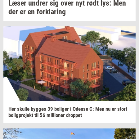
Læser
un­drer
sig over nyt rødt lys: Men
der er en
for­kla­ring
Her
skul­le
byg­ges
39
bo­li­ger
i
Oden­se
C: Men nu er stort
bo­lig­pro­jekt
til 56
mil­li­o­ner
drop­pet