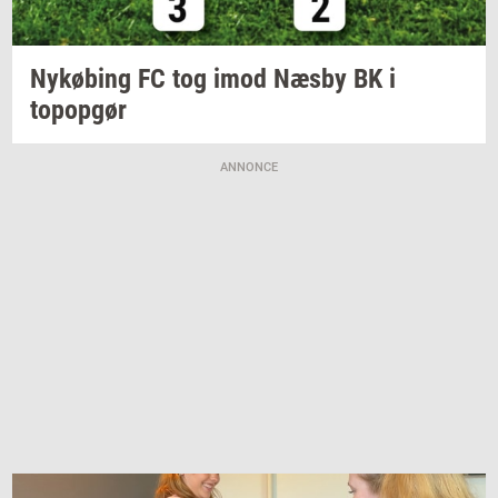
Ny­kø­bing
FC tog imod Næsby BK i
topop­gør
ANNONCE