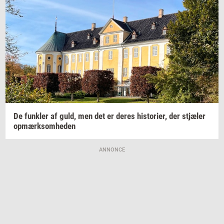
De
funk­ler
af guld, men det er deres
hi­sto­ri­er,
der
stjæ­ler
op­mærk­som­he­den
ANNONCE