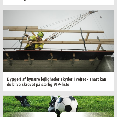
Byg­ge­ri
af
by­næ­re
lej­lig­he­der
sky­der
i
vej­ret
- snart kan
du blive
skre­vet
på
sær­lig
VIP-​liste