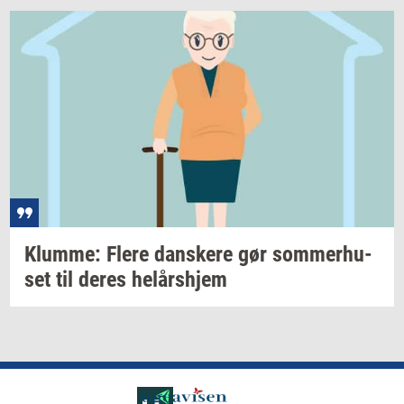
Klum­me: Flere
dan­ske­re
gør
som­mer­hu­
set
til deres
helårs­hjem