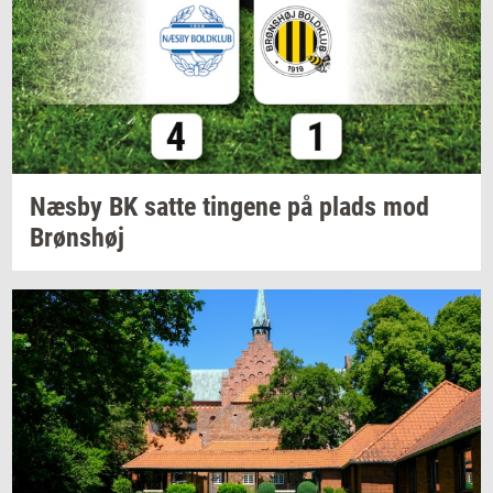
Næsby BK satte
tin­ge­ne
på plads mod
Brøns­høj