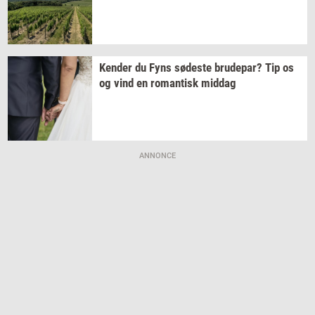
Ken­der
du Fyns
sø­de­ste
bru­de­par?
Tip os
og vind en
ro­man­tisk
mid­dag
ANNONCE