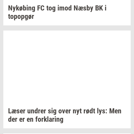
Ny­kø­bing
FC tog imod Næsby BK i
topop­gør
Læser
un­drer
sig over nyt rødt lys: Men
der er en
for­kla­ring