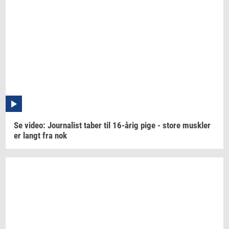
Se
video:
Jour­na­list
taber til
16-årig
pige - store
mus­k­ler
er langt fra nok