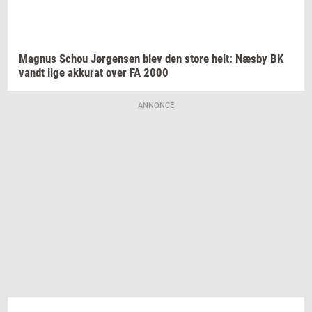
Magnus
Schou
Jør­gen­sen
blev den store helt: Næsby BK
vandt lige
ak­ku­rat
over FA 2000
ANNONCE