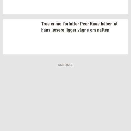
True
crime-​forfatter
Peer Kaae
håber,
at
hans
læ­se­re
lig­ger
vågne om
nat­ten
ANNONCE