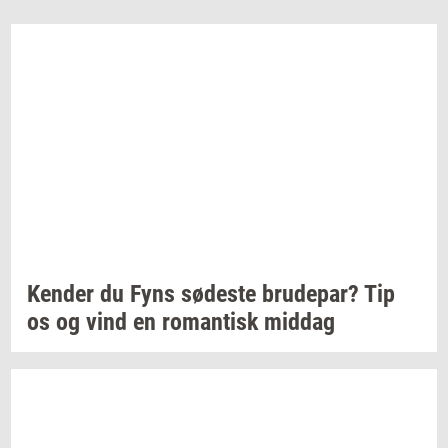
Ken­der
du Fyns
sø­de­ste
bru­de­par?
Tip
os og vind en
ro­man­tisk
mid­dag