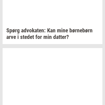
Spørg
ad­vo­ka­ten:
Kan mine
bør­ne­børn
arve i
ste­det
for min
dat­ter?