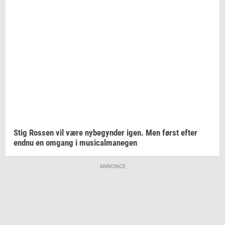
Stig
Ros­sen
vil være
ny­be­gyn­der
igen. Men først efter
endnu en
om­gang
i
mu­si­cal­ma­ne­gen
ANNONCE