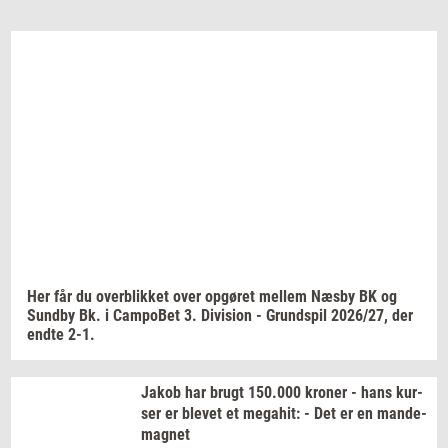
Email
Navn
Jeg vil gerne modtage et nyhedsoverblik, samt
relevante tilbud og brugerfordele på mail. Det er altid
muligt at afmelde.
Privatlivspolitik.
Her får du
over­blik­ket
over
op­gø­ret
mel­lem
Næsby BK og
Sund­by
Bk. i
Cam­po­Bet
3.
Di­vi­sion
-
Grund­spil
2026/27,
der
endte 2-1.
Jakob har brugt
150.000
kro­ner
- hans
kur­
ser
er
ble­vet
et
me­ga­hit:
- Det er en
mande-​
magnet