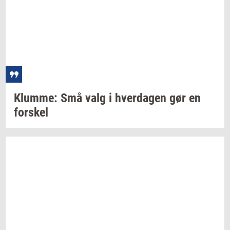
Klum­me:
Små valg i
hver­da­gen
gør en
for­skel