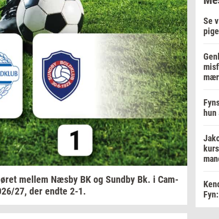
Se v
pige
Genb
misf
mær
Fyns
hun 
Jako
kurs
man
ø­ret
mel­lem
Næsby BK og
Sund­by
Bk. i
Cam­
Kend
026/27,
der endte 2-1.
Fyn: