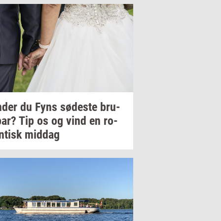
­der
du Fyns
sø­de­ste
bru­
par?
Tip os og vind en
ro­
­tisk
mid­dag