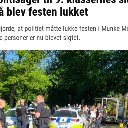
å blev festen lukket
jorde, at politiet måtte lukke festen i Munke M
e personer er nu blevet sigtet.