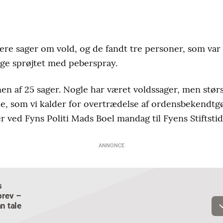
flere sager om vold, og de fandt tre personer, som var 
nge sprøjtet med peberspray.
en af 25 sager. Nogle har været voldssager, men stør
de, som vi kalder for overtrædelse af ordensbekendtgø
ved Fyns Politi Mads Boel mandag til Fyens Stiftsti
ANNONCE
s
Email
rev –
n tale
Navn