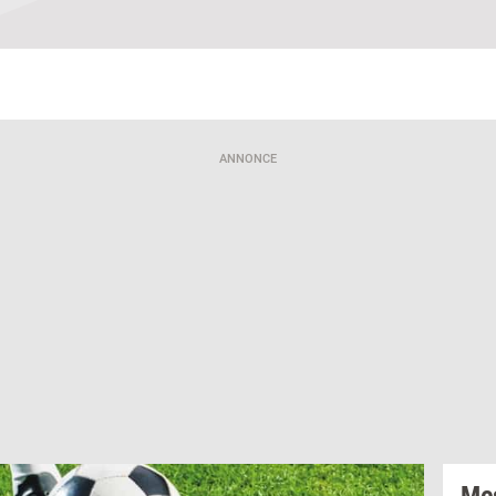
Jeg vil gerne modtage et nyhedsoverblik, samt relevante tilbud og
brugerfordele på mail. Det er altid muligt at afmelde.
Privatlivspoliti
ANNONCE
Mes