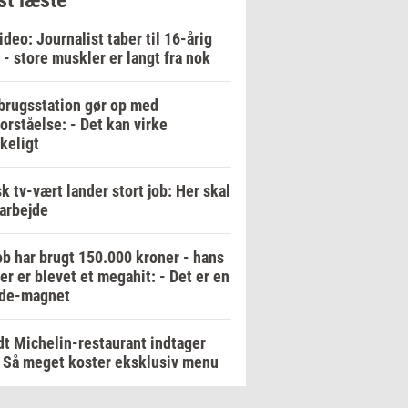
ideo: Journalist taber til 16-årig
 - store muskler er langt fra nok
rugsstation gør op med
orståelse: - Det kan virke
keligt
k tv-vært lander stort job: Her skal
arbejde
b har brugt 150.000 kroner - hans
er er blevet et megahit: - Det er en
de-magnet
t Michelin-restaurant indtager
 Så meget koster eksklusiv menu