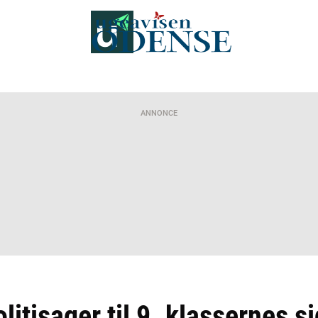
ANNONCE
litisager til 9. klassernes s