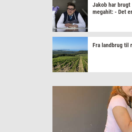
Jakob har brugt
me­ga­hit:
- Det e
Fra
land­brug
til