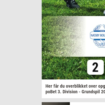
Her får du
over­blik­ket
over
op­g
po­Bet
3.
Di­vi­sion
-
Grund­spil
2