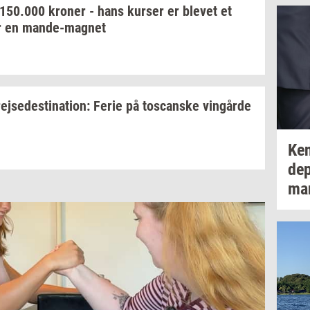
150.000
kro­ner
- hans
kur­ser
er
ble­vet
et
r en
mande-​magnet
rej­se­desti­na­tion:
Ferie på
toscan­ske
vin­går­de
Ken
de­
man