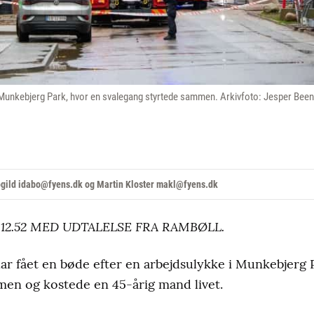
e i Munkebjerg Park, hvor en svalegang styrtede sammen. Arkivfoto: Jesper Been
øgild idabo@fyens.dk og Martin Kloster makl@fyens.dk
. 12.52 MED UDTALELSE FRA RAMBØLL.
r fået en bøde efter en arbejdsulykke i Munkebjerg 
men og kostede en 45-årig mand livet.