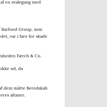
 af en svalegang med
af Barfoed Group, som
et, var i fare for skade
somheden Færch & Co.
lokke ud, da
.
 af dem måtte Beredskab
res altaner.