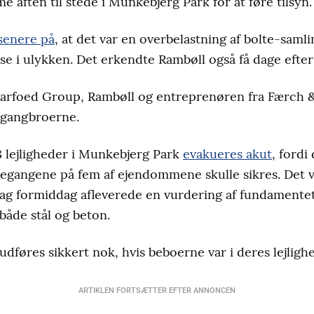
e aften til stede i Munkebjerg Park for at føre tilsyn.
senere på
, at det var en overbelastning af bolte-samli
pse i ulykken. Det erkendte Rambøll også få dage efte
 Barfoed Group, Rambøll og entreprenøren fra Færch 
 gangbroerne.
8 lejligheder i Munkebjerg Park
evakueres akut
, fordi
egangene på fem af ejendommene skulle sikres. Det v
dag formiddag afleverede en vurdering af fundamentet
både stål og beton.
dføres sikkert nok, hvis beboerne var i deres lejligh
ARTIKLEN FORTSÆTTER EFTER ANNONCEN