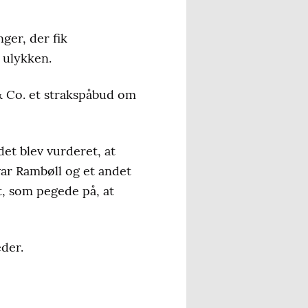
nger, der fik
r ulykken.
& Co. et strakspåbud om
 det blev vurderet, at
ar Rambøll og et andet
, som pegede på, at
eder.