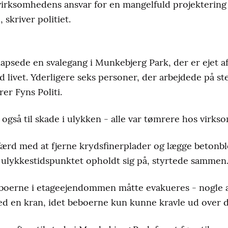
 virksomhedens ansvar for en mangelfuld projektering
 skriver politiet.
lapsede en svalegang i Munkebjerg Park, der er ejet 
livet. Yderligere seks personer, der arbejdede på sted
rer Fyns Politi.
også til skade i ulykken - alle var tømrere hos virk
færd med at fjerne krydsfinerplader og lægge betonb
 ulykkestidspunktet opholdt sig på, styrtede sammen
 beboerne i etageejendommen måtte evakueres - nogle
d en kran, idet beboerne kun kunne kravle ud over de