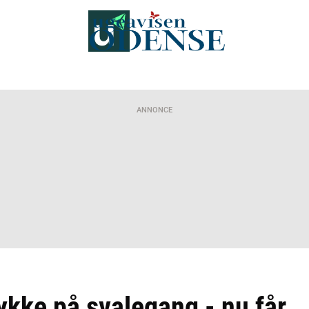
ANNONCE
ykke på svalegang - nu får