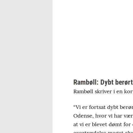
Rambøll: Dybt berørt
Rambøll skriver i en kor
“Vi er fortsat dybt berø
Odense, hvor vi har være
at vi er blevet dømt for
overtrædelse meget alvo