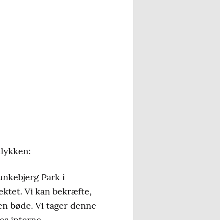
ulykken:
Munkebjerg Park i
ektet. Vi kan bekræfte,
 en bøde. Vi tager denne
es interne