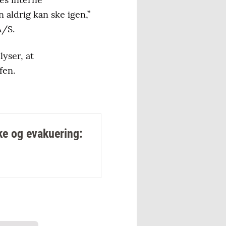
 aldrig kan ske igen,”
A/S.
yser, at
fen.
ke og evakuering: