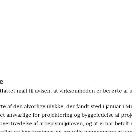
e
tfattet mail til avisen, at virksomheden er berørte af 
rte af den alvorlige ulykke, der fandt sted i januar i 
t ansvarlige for projektering og byggeledelse af proj
 overtrædelse af arbejdsmiljøloven, og at vi har betalt
rligt og har foretaget en grundig gennemgang af vor