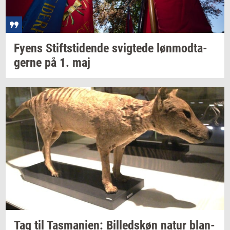
Fyens
Stift­s­ti­den­de
svig­te­de
løn­mod­ta­
ger­ne
på 1. maj
Tag til
Tas­ma­ni­en:
Bil­leds­køn
natur
blan­