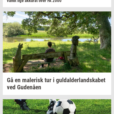
vandt lige
ak­ku­rat
over FA 2000
Gå en
ma­le­risk
tur i
gul­dal­der­land­ska­bet
ved
Gu­denå­en