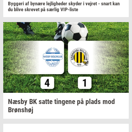
Byg­ge­ri
af
by­næ­re
lej­lig­he­der
sky­der
i
vej­ret
- snart kan
du blive
skre­vet
på
sær­lig
VIP-​liste
Næsby BK satte
tin­ge­ne
på plads mod
Brøns­høj