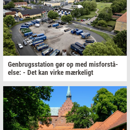
Gen­brugs­sta­tion
gør op med
mis­for­stå­
el­se:
- Det kan virke
mær­ke­ligt