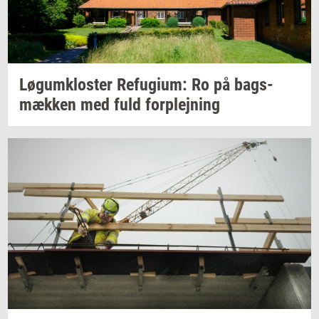
Løgum­klo­ster
Re­fu­gi­um:
Ro på
bags­
mæk­ken
med fuld
for­plej­ning