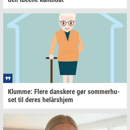
Klum­me: Flere
dan­ske­re
gør
som­mer­hu­
set
til deres
helårs­hjem