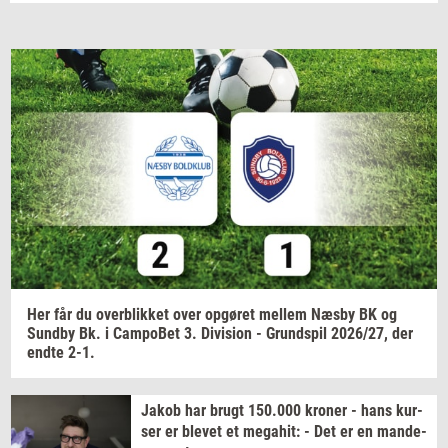
Email
Navn
Jeg vil gerne modtage et nyhedsoverblik, samt
relevante tilbud og brugerfordele på mail. Det er altid
muligt at afmelde.
Privatlivspolitik.
Her får du
over­blik­ket
over
op­gø­ret
mel­lem
Næsby BK og
Sund­by
Bk. i
Cam­po­Bet
3.
Di­vi­sion
-
Grund­spil
2026/27,
der
endte 2-1.
Jakob har brugt
150.000
kro­ner
- hans
kur­
ser
er
ble­vet
et
me­ga­hit:
- Det er en
mande-​