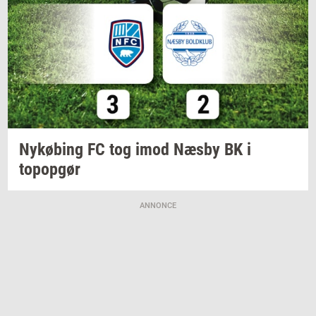
Ny­kø­bing
FC tog imod Næsby BK i
topop­gør
ANNONCE