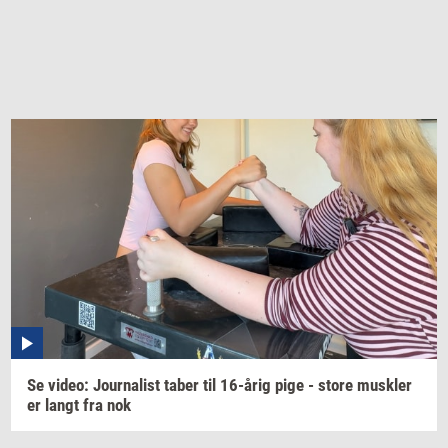
Se
video:
Jour­na­list
taber til
16-årig
pige - store
mus­k­ler
er langt fra nok