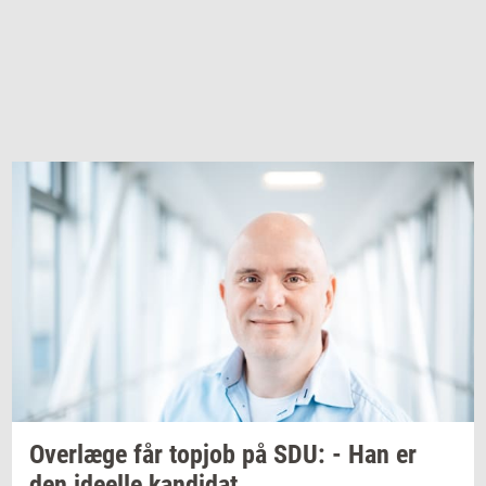
Over­læ­ge
får
topjob
på SDU: - Han er
den
ide­el­le
kan­di­dat