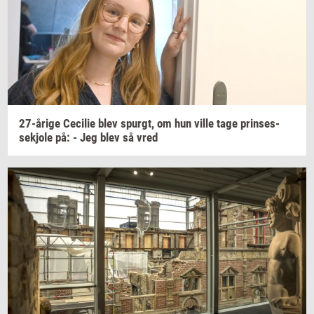
27-​årige
Ce­ci­lie
blev
spurgt,
om hun ville tage
prin­ses­
sekjo­le
på: - Jeg blev så vred