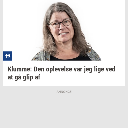
Klum­me:
Den
op­le­vel­se
var jeg lige ved
at gå glip af
ANNONCE