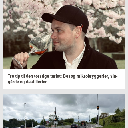
Tre tip til den
tørsti­ge
turist:
Besøg
mi­kro­bryg­ge­ri­er,
vin­
går­de
og
destil­le­ri­er