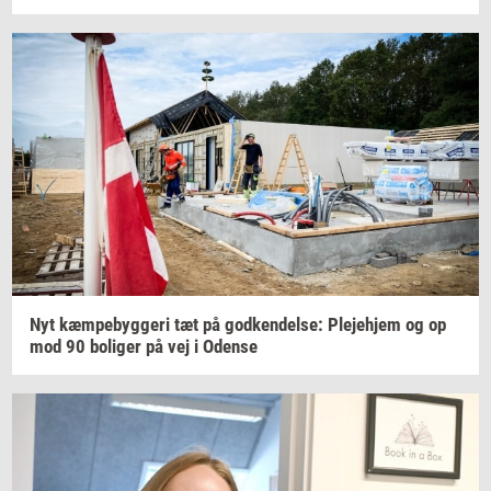
Nyt
kæm­pe­byg­ge­ri
tæt på
god­ken­del­se:
Ple­je­hjem
og op
mod 90
bo­li­ger
på vej i
Oden­se