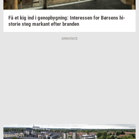
Få et kig ind i
genop­byg­ning:
In­ter­es­sen
for
Bør­sens
hi­
sto­rie
steg
mar­kant
efter
bran­den
ANNONCE