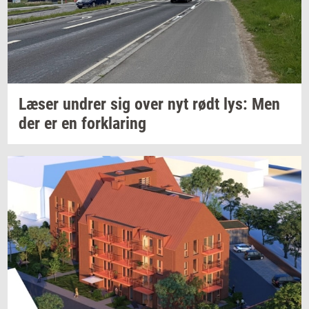
Læser
un­drer
sig over nyt rødt lys: Men
der er en
for­kla­ring