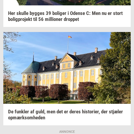
Her
skul­le
byg­ges
39
bo­li­ger
i
Oden­se
C: Men nu er stort
bo­lig­pro­jekt
til 56
mil­li­o­ner
drop­pet
De
funk­ler
af guld, men det er deres
hi­sto­ri­er,
der
stjæ­ler
op­mærk­som­he­den
ANNONCE