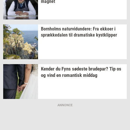
magnet
Born­holms
na­tur­vi­dun­de­re:
Fra
ek­ko­er
i
spræk­ke­da­len
til
dra­ma­ti­ske
kyst­klip­per
Ken­der
du Fyns
sø­de­ste
bru­de­par?
Tip os
og vind en
ro­man­tisk
mid­dag
ANNONCE