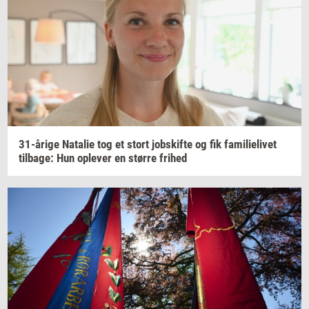
31-​årige
Na­ta­lie
tog et stort
jobs­kif­te
og fik
fa­mi­li­e­li­vet
til­ba­ge:
Hun
op­le­ver
en
stør­re
fri­hed