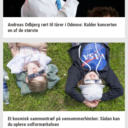
An­dreas
Od­b­jerg
rørt til tårer i
Oden­se:
Kal­der
kon­cer­ten
en af de
stør­ste
Et
kos­misk
sam­men­træf
på
sen­som­mer­him­len:
Sådan kan
du
op­le­ve
sol­for­mør­kel­sen