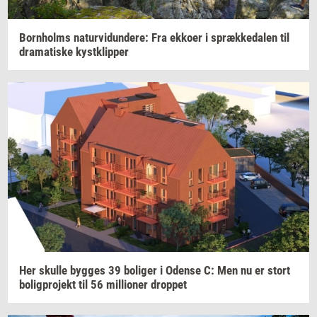
Born­holms
na­tur­vi­dun­de­re:
Fra
ek­ko­er
i
spræk­ke­da­len
til
dra­ma­ti­ske
kyst­klip­per
Her
skul­le
byg­ges
39
bo­li­ger
i
Oden­se
C: Men nu er stort
bo­lig­pro­jekt
til 56
mil­li­o­ner
drop­pet