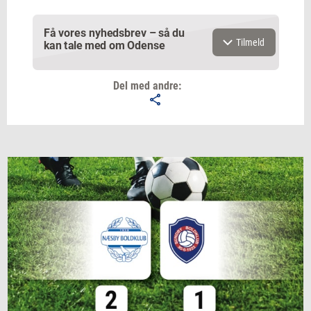
Få vores nyhedsbrev – så du
Tilmeld
kan tale med om Odense
Del med andre:
Email
Navn
Jeg vil gerne modtage et nyhedsoverblik, samt
relevante tilbud og brugerfordele på mail. Det er altid
muligt at afmelde.
Privatlivspolitik.