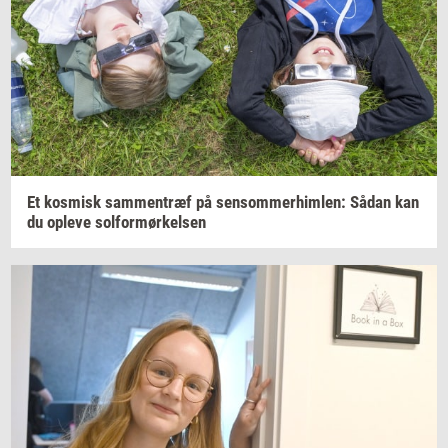
Et
kos­misk
sam­men­træf
på
sen­som­mer­him­len:
Sådan kan
du
op­le­ve
sol­for­mør­kel­sen