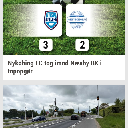
Ny­kø­bing
FC tog imod Næsby BK i
topop­gør