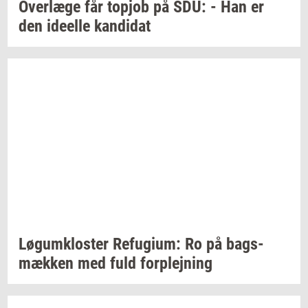
Over­læ­ge
får
topjob
på SDU: - Han er
den
ide­el­le
kan­di­dat
Løgum­klo­ster
Re­fu­gi­um:
Ro på
bags­
mæk­ken
med fuld
for­plej­ning