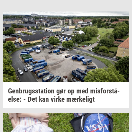
Gen­brugs­sta­tion
gør op med
mis­for­stå­
el­se:
- Det kan virke
mær­ke­ligt