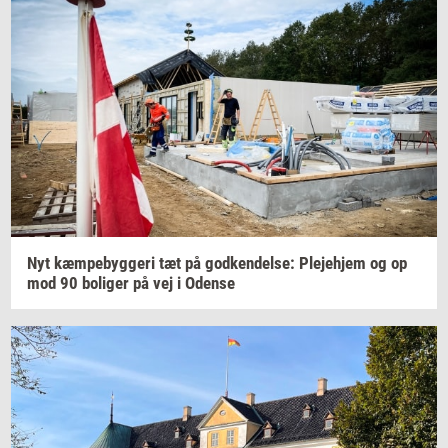
Nyt
kæm­pe­byg­ge­ri
tæt på
god­ken­del­se:
Ple­je­hjem
og op
mod 90
bo­li­ger
på vej i
Oden­se