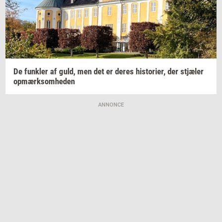
De
funk­ler
af guld, men det er deres
hi­sto­ri­er,
der
stjæ­ler
op­mærk­som­he­den
ANNONCE