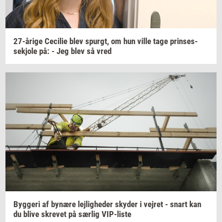
27-​årige
Ce­ci­lie
blev
spurgt,
om hun ville tage
prin­ses­
sekjo­le
på: - Jeg blev så vred
Byg­ge­ri
af
by­næ­re
lej­lig­he­der
sky­der
i
vej­ret
- snart kan
du blive
skre­vet
på
sær­lig
VIP-​liste