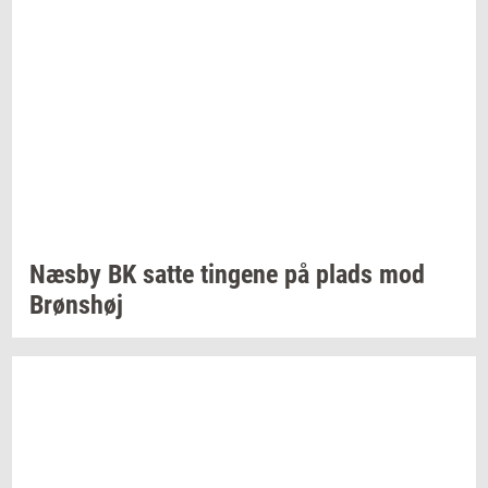
Næsby BK satte
tin­ge­ne
på plads mod
Brøns­høj