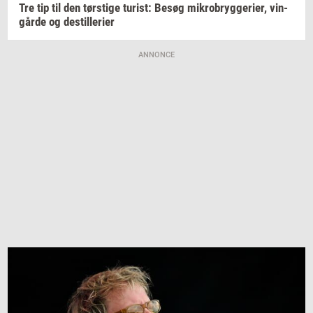
Tre tip til den
tørsti­ge
turist:
Besøg
mi­kro­bryg­ge­ri­er,
vin­
går­de
og
destil­le­ri­er
ANNONCE