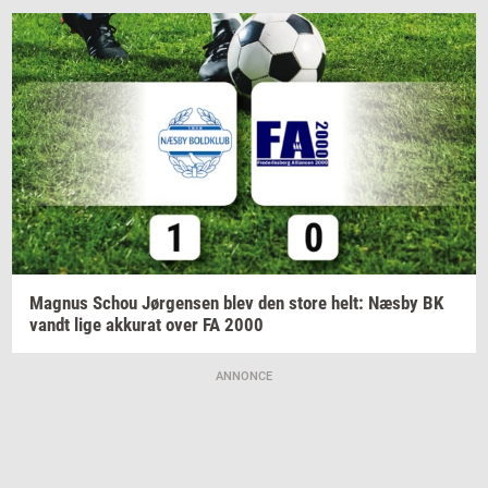
Magnus
Schou
Jør­gen­sen
blev den store helt: Næsby BK
vandt lige
ak­ku­rat
over FA 2000
ANNONCE