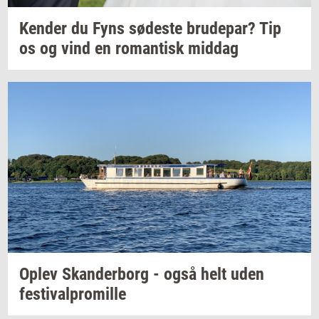
Ken­der
du Fyns
sø­de­ste
bru­de­par?
Tip
os og vind en
ro­man­tisk
mid­dag
Oplev
Skan­der­borg
- også helt uden
festi­val­pro­mil­le