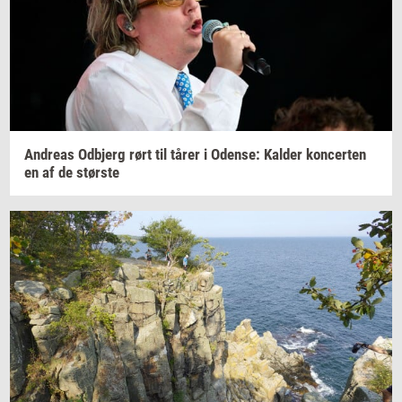
An­dreas
Od­b­jerg
rørt til tårer i
Oden­se:
Kal­der
kon­cer­ten
en af de
stør­ste