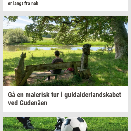
er langt fra nok
Gå en
ma­le­risk
tur i
gul­dal­der­land­ska­bet
ved
Gu­denå­en