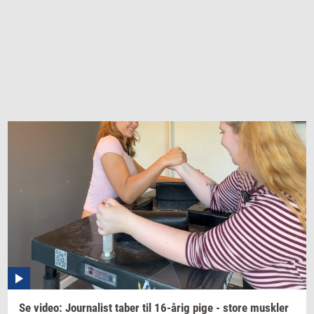
Se
video:
Jour­na­list
taber til
16-årig
pige - store
mus­k­ler