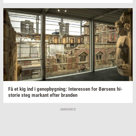
Få et kig ind i
genop­byg­ning:
In­ter­es­sen
for
Bør­sens
hi­
sto­rie
steg
mar­kant
efter
bran­den
ANNONCE