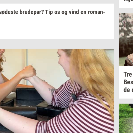
sø­de­ste
bru­de­par?
Tip os og vind en
ro­man­
Tre
Be
de