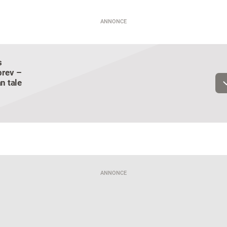
ANNONCE
s
Email
rev –
n tale
Navn
Jeg vil gerne modtage et nyhedsoverblik, samt relevante tilbud og
brugerfordele på mail. Det er altid muligt at afmelde.
Privatlivspoliti
ANNONCE