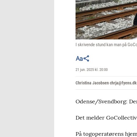
I skrivende stund kan man på GoCol
21 jun. 2025 kl. 20:00
Christina Jacobsen chrja@fyens.dk
Odense/Svendborg: Der 
Det melder GoCollectiv
På togoperatørens hjemm