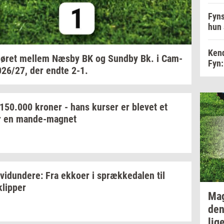
Fyns
hun 
Kend
ø­ret
mel­lem
Næsby BK og
Sund­by
Bk. i
Cam­
Fyn:
026/27,
der endte 2-1.
150.000
kro­ner
- hans
kur­ser
er
ble­vet
et
r en
mande-​magnet
­vi­dun­de­re:
Fra
ek­ko­er
i
spræk­ke­da­len
til
klip­per
Ma
den
lig