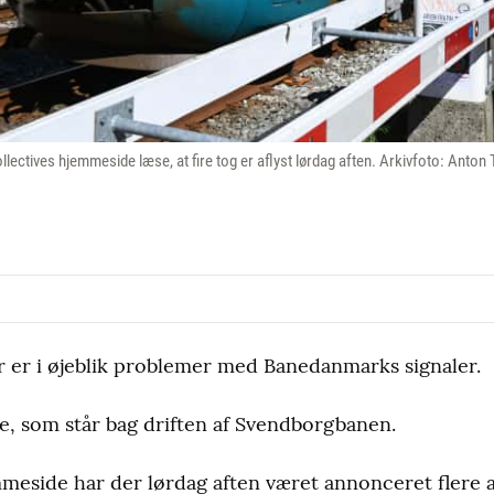
lectives hjemmeside læse, at fire tog er aflyst lørdag aften. Arkivfoto: Ant
er i øjeblik problemer med Banedanmarks signaler.
e, som står bag driften af Svendborgbanen.
eside har der lørdag aften været annonceret flere af