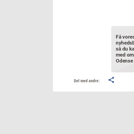
Få vore
nyhedsb
så du ka
med om
Odense
Del med andre: