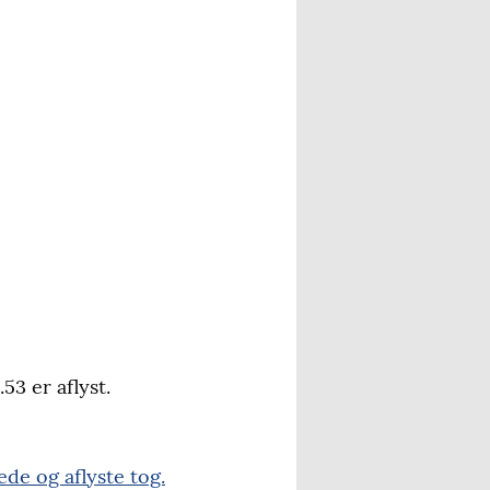
3 er aflyst.
de og aflyste tog.