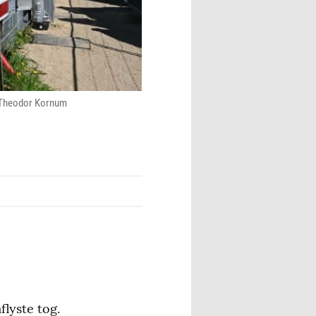
on Theodor Kornum
lyste tog.