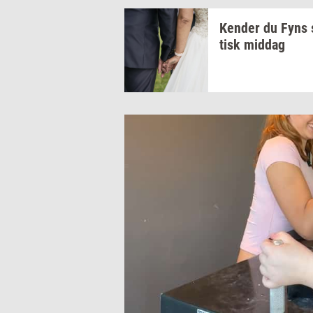
Ken­der
du Fyns
tisk
mid­dag