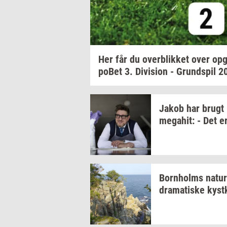
Her får du
over­blik­ket
over
op­g
po­Bet
3.
Di­vi­sion
-
Grund­spil
2
Jakob har brugt
me­ga­hit:
- Det e
Born­holms
na­tur
dra­ma­ti­ske
kyst­