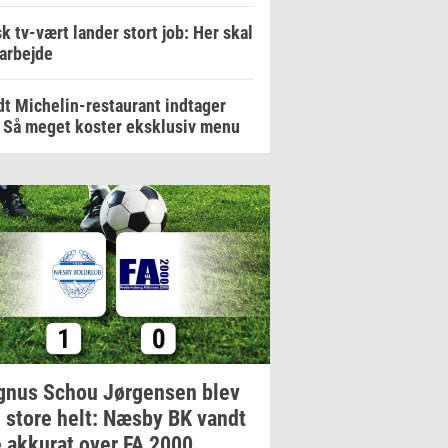
k tv-vært lander stort job: Her skal
arbejde
t Michelin-restaurant indtager
 Så meget koster eksklusiv menu
gnus
Schou
Jør­gen­sen
blev
 store helt: Næsby BK vandt
e
ak­ku­rat
over FA 2000