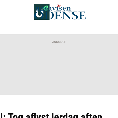
ANNONCE
l: Tog aflyst lørdag aften