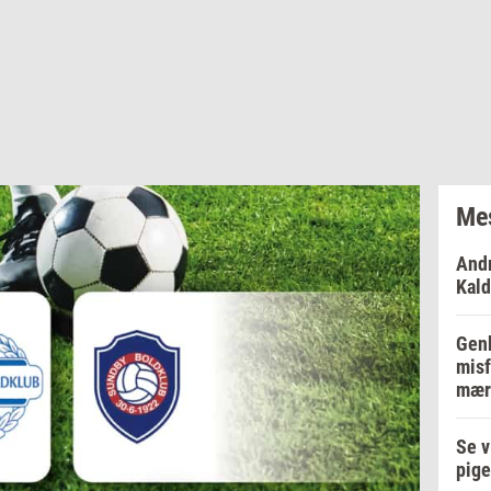
Mes
Andr
Kald
Genb
misf
mær
Se v
pige