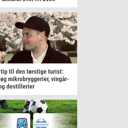
 tip til den
tørsti­ge
turist:
søg
mi­kro­bryg­ge­ri­er,
vin­går­
og
destil­le­ri­er