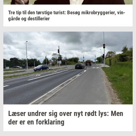
Tre tip til den
tørsti­ge
turist:
Besøg
mi­kro­bryg­ge­ri­er,
vin­
går­de
og
destil­le­ri­er
Læser
un­drer
sig over nyt rødt lys: Men
der er en
for­kla­ring