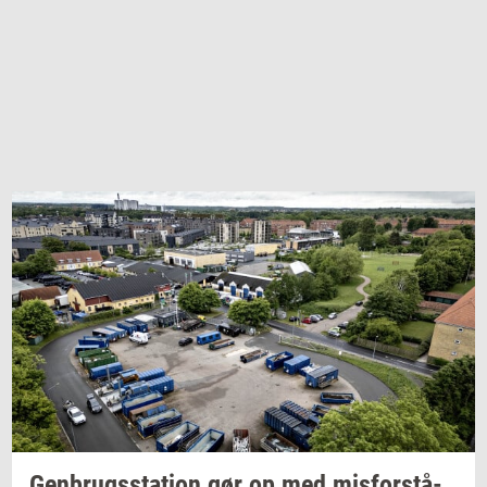
Gen­brugs­sta­tion
gør op med
mis­for­stå­