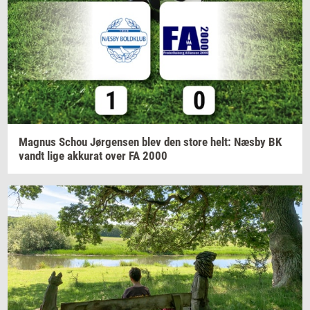
Magnus
Schou
Jør­gen­sen
blev den store helt: Næsby BK
vandt lige
ak­ku­rat
over FA 2000