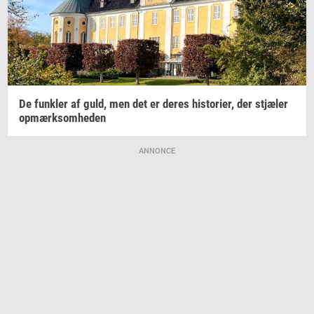
De
funk­ler
af guld, men det er deres
hi­sto­ri­er,
der
stjæ­ler
op­mærk­som­he­den
ANNONCE