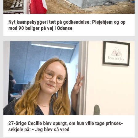
Nyt
kæm­pe­byg­ge­ri
tæt på
god­ken­del­se:
Ple­je­hjem
og op
mod 90
bo­li­ger
på vej i
Oden­se
27-​årige
Ce­ci­lie
blev
spurgt,
om hun ville tage
prin­ses­
sekjo­le
på: - Jeg blev så vred