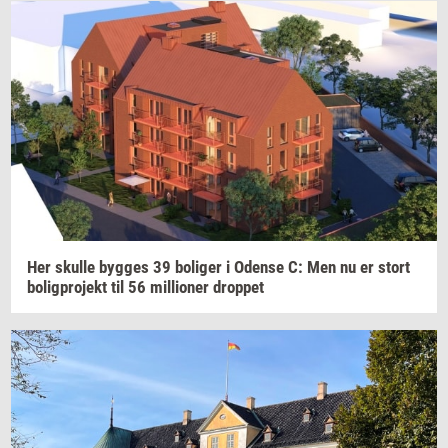
Her
skul­le
byg­ges
39
bo­li­ger
i
Oden­se
C: Men nu er stort
bo­lig­pro­jekt
til 56
mil­li­o­ner
drop­pet