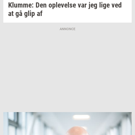
Klum­me:
Den
op­le­vel­se
var jeg lige ved
at gå glip af
ANNONCE