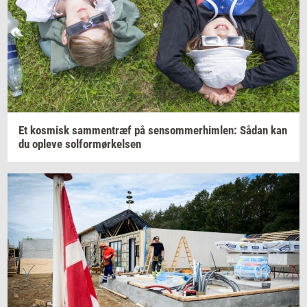
Et
kos­misk
sam­men­træf
på
sen­som­mer­him­len:
Sådan kan
du
op­le­ve
sol­for­mør­kel­sen