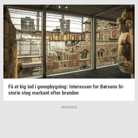
Få et kig ind i
genop­byg­ning:
In­ter­es­sen
for
Bør­sens
hi­
sto­rie
steg
mar­kant
efter
bran­den
ANNONCE