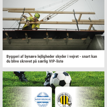
Byg­ge­ri
af
by­næ­re
lej­lig­he­der
sky­der
i
vej­ret
- snart kan
du blive
skre­vet
på
sær­lig
VIP-​liste