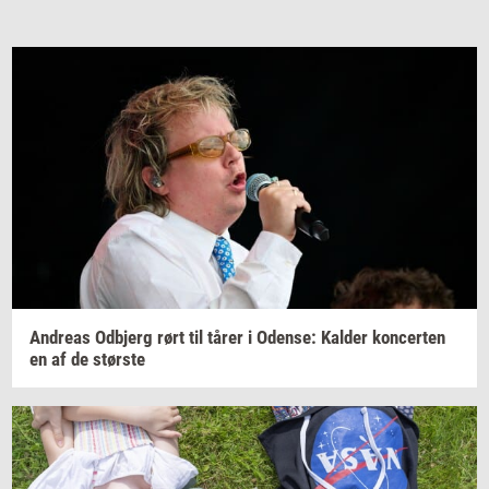
An­dreas
Od­b­jerg
rørt til tårer i
Oden­se:
Kal­der
kon­cer­ten
en af de
stør­ste