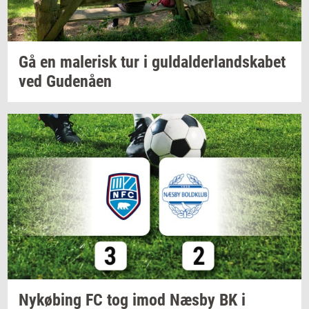
Gå en
ma­le­risk
tur i
gul­dal­der­land­ska­bet
ved
Gu­denå­en
Ny­kø­bing
FC tog imod Næsby BK i