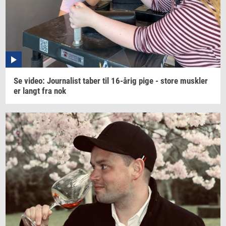
Se
video:
Jour­na­list
taber til
16-årig
pige - store
mus­k­ler
er langt fra nok