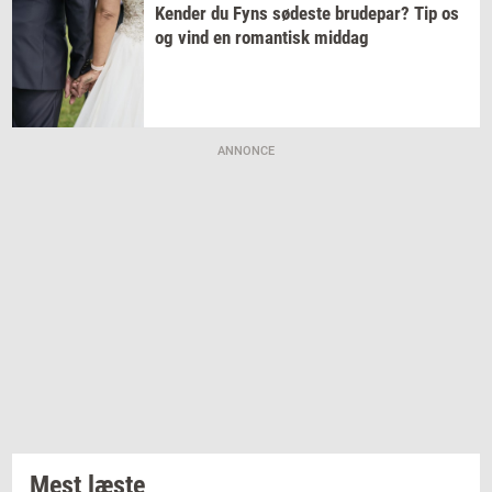
Ken­der
du Fyns
sø­de­ste
bru­de­par?
Tip os
og vind en
ro­man­tisk
mid­dag
ANNONCE
Mest læste