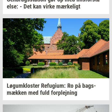
el­se:
- Det kan virke
mær­ke­ligt
Løgum­klo­ster
Re­fu­gi­um:
Ro på
bags­
mæk­ken
med fuld
for­plej­ning