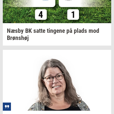
Næsby BK satte
tin­ge­ne
på plads mod
Brøns­høj