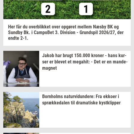
Her får du
over­blik­ket
over
op­gø­ret
mel­lem
Næsby BK og
Sund­by
Bk. i
Cam­po­Bet
3.
Di­vi­sion
-
Grund­spil
2026/27,
der
endte 2-1.
Jakob har brugt
150.000
kro­ner
- hans
kur­
ser
er
ble­vet
et
me­ga­hit:
- Det er en
mande-​
magnet
Born­holms
na­tur­vi­dun­de­re:
Fra
ek­ko­er
i
spræk­ke­da­len
til
dra­ma­ti­ske
kyst­klip­per