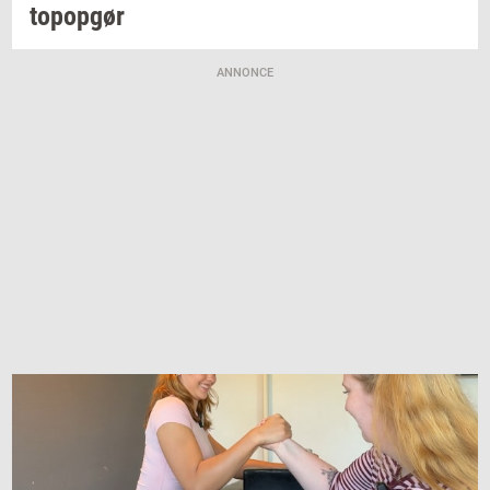
topop­gør
ANNONCE