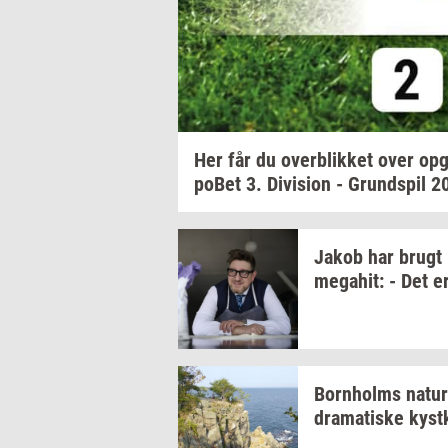
Her får du
over­blik­ket
over
op­g
po­Bet
3.
Di­vi­sion
-
Grund­spil
2
Jakob har brugt
me­ga­hit:
- Det e
Born­holms
na­tur
dra­ma­ti­ske
kyst­