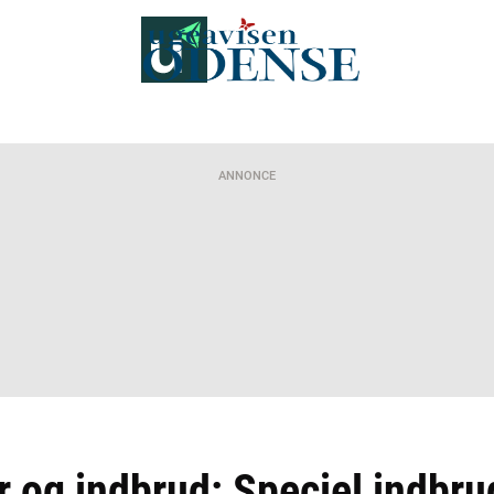
ANNONCE
er og indbrud: Speciel indb