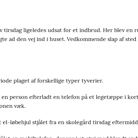
v tirsdag ligeledes udsat for et indbrud. Her blev en 
te ad den vej ind i huset. Vedkommende slap af ste
de plaget af forskellige typer tyverier.
 en person efterladt en telefon på et legetæppe i ko
fonen væk.
t el-løbehjul stjålet fra en skolegård tirsdag eftermidd