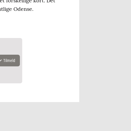
et forskellige kort. Det
stlige Odense.
Tilmeld
k.