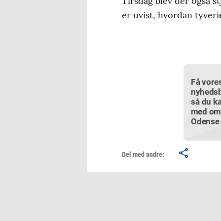
Tirsdag blev der også st
er uvist, hvordan tyveri
Få vore
nyhedsb
så du ka
med om
Odense
Del med andre: