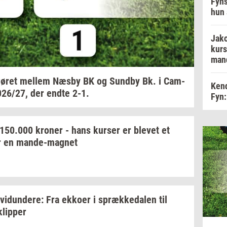
Fyns
hun 
Jako
kurs
man
ø­ret
mel­lem
Næsby BK og
Sund­by
Bk. i
Cam­
Kend
026/27,
der endte 2-1.
Fyn:
150.000
kro­ner
- hans
kur­ser
er
ble­vet
et
r en
mande-​magnet
­vi­dun­de­re:
Fra
ek­ko­er
i
spræk­ke­da­len
til
klip­per