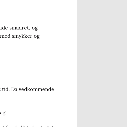
rude smadret, og
d med smykker og
rt tid. Da vedkommende
ag.