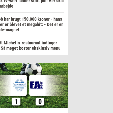
k tv-vært lander stort job: Her skal
arbejde
b har brugt 150.000 kroner - hans
er er blevet et megahit: - Det er en
de-magnet
t Michelin-restaurant indtager
 Så meget koster eksklusiv menu