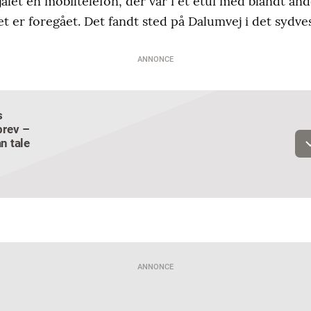
jålet en mobiltelefon, der var i et etui med blandt and
et er foregået. Det fandt sted på Dalumvej i det sydve
ANNONCE
s
Email
rev –
n tale
Navn
Jeg vil gerne modtage et nyhedsoverblik, samt relevante tilbud og
brugerfordele på mail. Det er altid muligt at afmelde.
Privatlivspoliti
ANNONCE