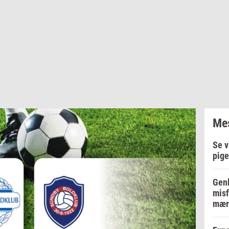
Mes
Se v
pige
Genb
misf
mær