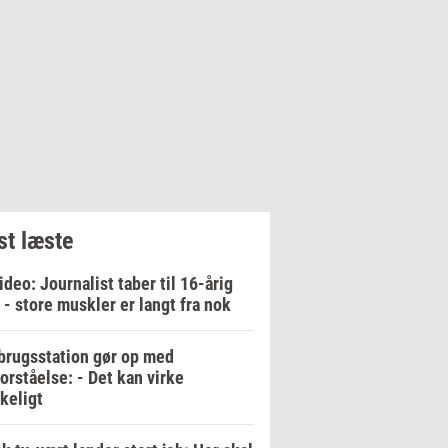
t læste
ideo: Journalist taber til 16-årig
 - store muskler er langt fra nok
rugsstation gør op med
orståelse: - Det kan virke
keligt