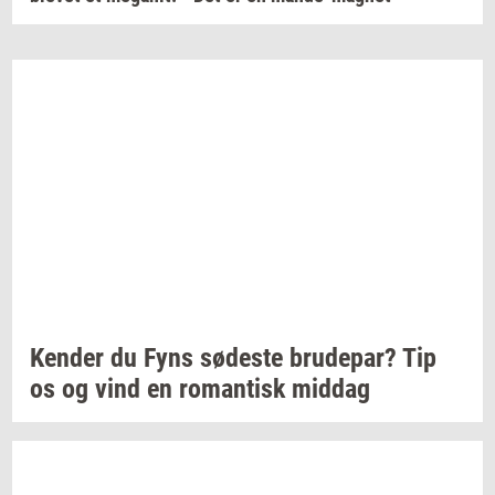
Ken­der
du Fyns
sø­de­ste
bru­de­par?
Tip
os og vind en
ro­man­tisk
mid­dag