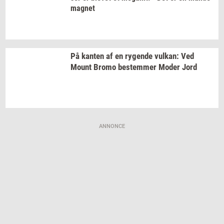
magnet
På
kan­ten
af en
ry­gen­de
vulkan:
Ved
Mount Bromo
be­stem­mer
Moder Jord
ANNONCE