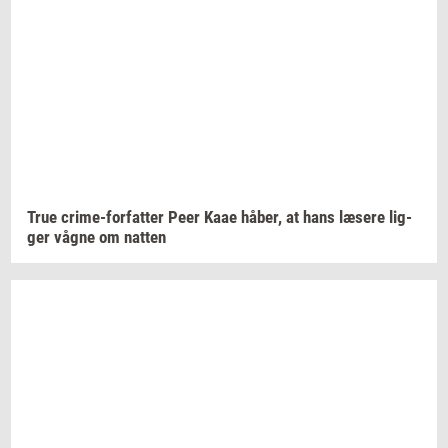
True
crime-​forfatter
Peer Kaae
håber,
at hans
læ­se­re
lig­
ger
vågne om
nat­ten