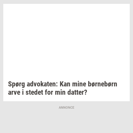
Spørg
ad­vo­ka­ten:
Kan mine
bør­ne­børn
arve i
ste­det
for min
dat­ter?
ANNONCE