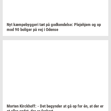
Nyt
kæm­pe­byg­ge­ri
tæt på
god­ken­del­se:
Ple­je­hjem
og op
mod 90
bo­li­ger
på vej i
Oden­se
Mor­ten
Kirck­hoff:
- Det
be­gyn­der
at gå op for én, at der er
et eller
andet,
der er
for­kert