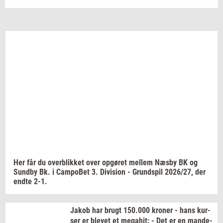
Email
Navn
Jeg vil gerne modtage et nyhedsoverblik, samt
relevante tilbud og brugerfordele på mail. Det er altid
muligt at afmelde.
Privatlivspolitik.
Her får du
over­blik­ket
over
op­gø­ret
mel­lem
Næsby BK og
Sund­by
Bk. i
Cam­po­Bet
3.
Di­vi­sion
-
Grund­spil
2026/27,
der
endte 2-1.
Jakob har brugt
150.000
kro­ner
- hans
kur­
ser
er
ble­vet
et
me­ga­hit:
- Det er en
mande-​