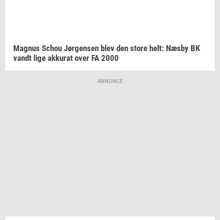
Magnus
Schou
Jør­gen­sen
blev den store helt: Næsby BK
vandt lige
ak­ku­rat
over FA 2000
ANNONCE