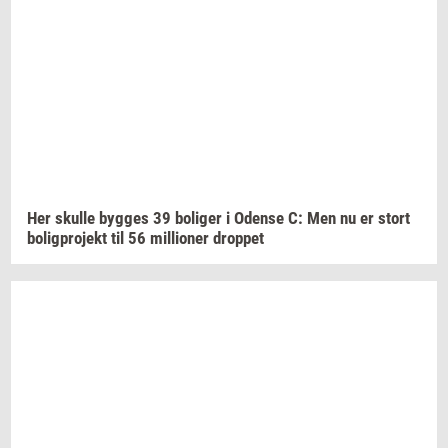
Her
skul­le
byg­ges
39
bo­li­ger
i
Oden­se
C: Men nu er stort
bo­lig­pro­jekt
til 56
mil­li­o­ner
drop­pet