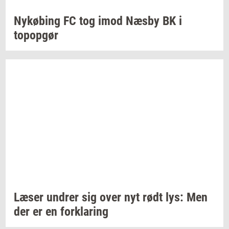
Ny­kø­bing
FC tog imod Næsby BK i
topop­gør
Læser
un­drer
sig over nyt rødt lys: Men
der er en
for­kla­ring