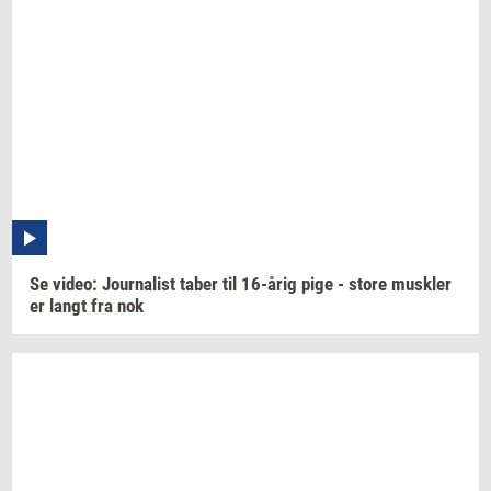
Se
video:
Jour­na­list
taber til
16-årig
pige - store
mus­k­ler
er langt fra nok