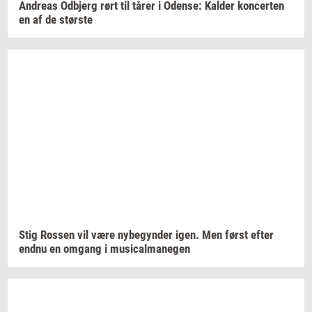
An­dreas
Od­b­jerg
rørt til tårer i
Oden­se:
Kal­der
kon­cer­ten
en af de
stør­ste
Stig
Ros­sen
vil være
ny­be­gyn­der
igen. Men først efter
endnu en
om­gang
i
mu­si­cal­ma­ne­gen