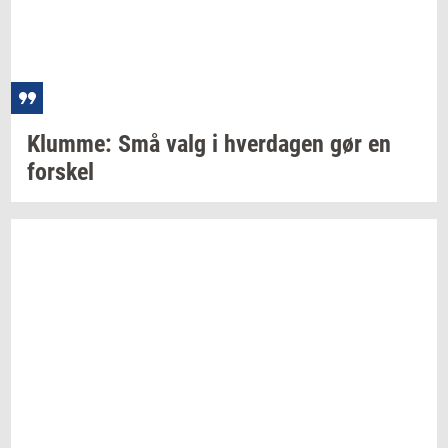
Klum­me:
Små valg i
hver­da­gen
gør en
for­skel