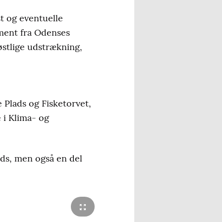
st og eventuelle
ment fra Odenses
østlige udstrækning,
e Plads og Fisketorvet,
e i Klima- og
ads, men også en del