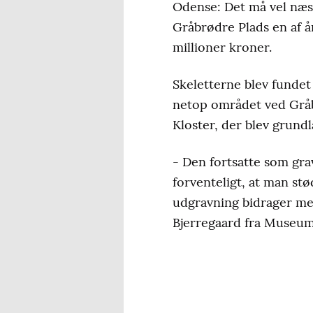
Odense: Det må vel næst
Gråbrødre Plads en af 
millioner kroner.
Skeletterne blev fundet
netop området ved Gråb
Kloster, der blev grundla
- Den fortsatte som grav
forventeligt, at man st
udgravning bidrager me
Bjerregaard fra Museu