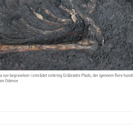
fra syv begravelser i området omkring Gråbrødre Plads, der igennem flere hun
eum Odense
k