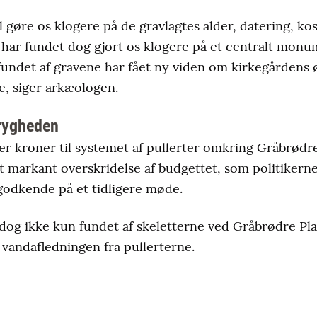
l gøre os klogere på de gravlagtes alder, datering, ko
har fundet dog gjort os klogere på et centralt monu
fundet af gravene har fået ny viden om kirkegårdens 
e, siger arkæologen.
trygheden
ner kroner til systemet af pullerter omkring Gråbrødr
ivt markant overskridelse af budgettet, som politikern
 godkende på et tidligere møde.
dog ikke kun fundet af skeletterne ved Gråbrødre Pl
vandafledningen fra pullerterne.