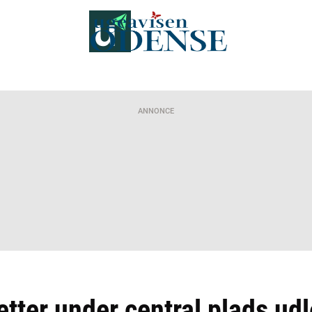
ANNONCE
etter under central plads ud