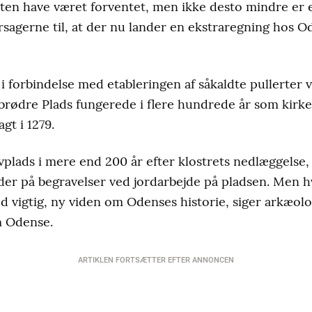
en have været forventet, men ikke desto mindre er et
årsagerne til, at der nu lander en ekstraregning hos
 i forbindelse med etableringen af såkaldte pullerter
rødre Plads fungerede i flere hundrede år som kirke
gt i 1279.
plads i mere end 200 år efter klostrets nedlæggelse, 
øder på begravelser ved jordarbejde på pladsen. Men 
d vigtig, ny viden om Odenses historie, siger arkæo
m Odense.
ARTIKLEN FORTSÆTTER EFTER ANNONCEN