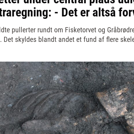
raregning: - Det er altså for
ldte pullerter rundt om Fisketorvet og Gråbrødr
. Det skyldes blandt andet et fund af flere skel