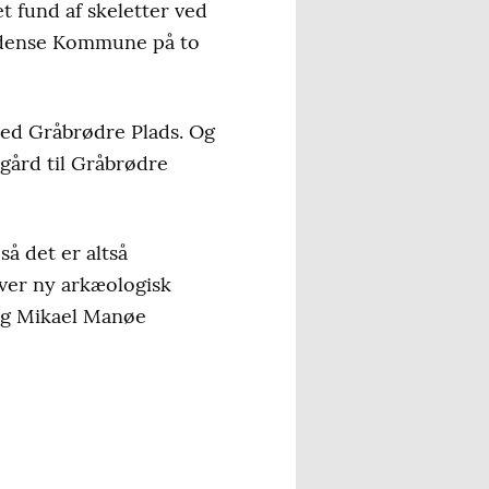
 fund af skeletter ved
 Odense Kommune på to
 ved Gråbrødre Plads. Og
gård til Gråbrødre
så det er altså
hver ny arkæologisk
log Mikael Manøe