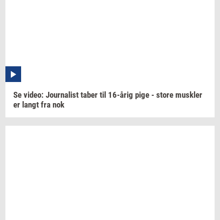
Se
video:
Jour­na­list
taber til
16-årig
pige - store
mus­k­ler
er langt fra nok