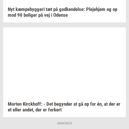
Nyt
kæm­pe­byg­ge­ri
tæt på
god­ken­del­se:
Ple­je­hjem
og op
mod 90
bo­li­ger
på vej i
Oden­se
Mor­ten
Kirck­hoff:
- Det
be­gyn­der
at gå op for én, at der er
et eller
andet,
der er
for­kert
ANNONCE