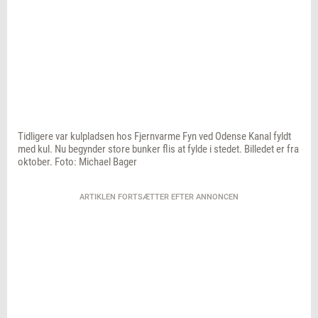
forbrændt 18.408.624 ton kul. Det svarer til en
udledning på 42.022.746 ton CO2.
Kilde: Fjernvarme Fyn
Tidligere var kulpladsen hos Fjernvarme Fyn ved Odense Kanal fyldt
med kul. Nu begynder store bunker flis at fylde i stedet. Billedet er fra
oktober. Foto: Michael Bager
ARTIKLEN FORTSÆTTER EFTER ANNONCEN