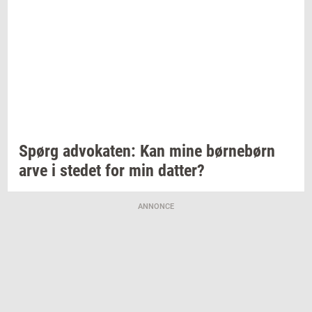
Spørg
ad­vo­ka­ten:
Kan mine
bør­ne­børn
arve i
ste­det
for min
dat­ter?
ANNONCE