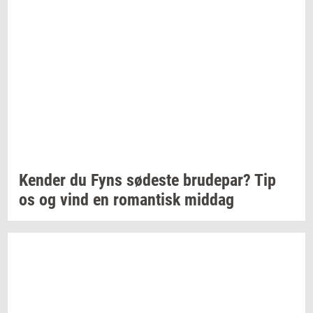
Ken­der
du Fyns
sø­de­ste
bru­de­par?
Tip
os og vind en
ro­man­tisk
mid­dag