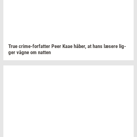
True
crime-​forfatter
Peer Kaae
håber,
at hans
læ­se­re
lig­
ger
vågne om
nat­ten