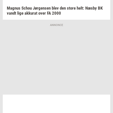
Magnus
Schou
Jør­gen­sen
blev den store helt: Næsby BK
vandt lige
ak­ku­rat
over FA 2000
ANNONCE