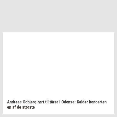
An­dreas
Od­b­jerg
rørt til tårer i
Oden­se:
Kal­der
kon­cer­ten
en af de
stør­ste