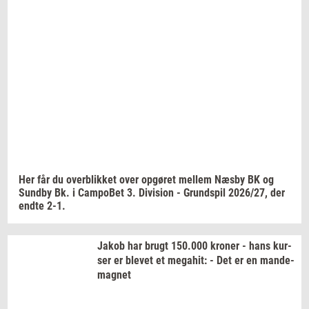
Navn
Jeg vil gerne modtage et nyhedsoverblik, samt
relevante tilbud og brugerfordele på mail. Det er altid
muligt at afmelde.
Privatlivspolitik.
Her får du
over­blik­ket
over
op­gø­ret
mel­lem
Næsby BK og
Sund­by
Bk. i
Cam­po­Bet
3.
Di­vi­sion
-
Grund­spil
2026/27,
der
endte 2-1.
Jakob har brugt
150.000
kro­ner
- hans
kur­
ser
er
ble­vet
et
me­ga­hit:
- Det er en
mande-​
magnet