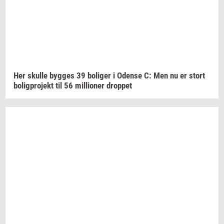
Her
skul­le
byg­ges
39
bo­li­ger
i
Oden­se
C: Men nu er stort
bo­lig­pro­jekt
til 56
mil­li­o­ner
drop­pet