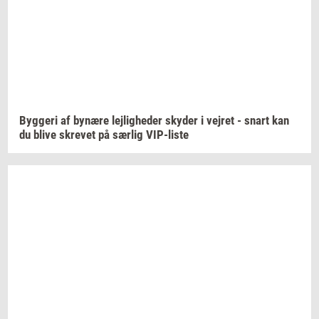
Byg­ge­ri
af
by­næ­re
lej­lig­he­der
sky­der
i
vej­ret
- snart kan
du blive
skre­vet
på
sær­lig
VIP-​liste