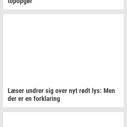
topop­gør
Læser
un­drer
sig over nyt rødt lys: Men
der er en
for­kla­ring