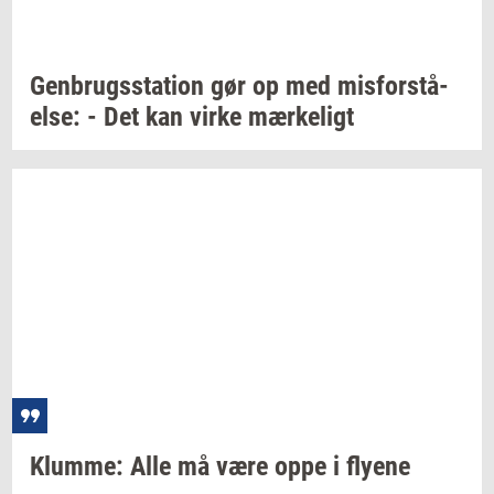
Gen­brugs­sta­tion
gør op med
mis­for­stå­
el­se:
- Det kan virke
mær­ke­ligt
Klum­me:
Alle må være oppe i
fly­e­ne