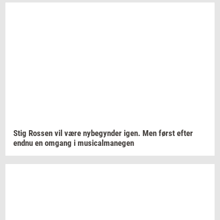
Stig
Ros­sen
vil være
ny­be­gyn­der
igen. Men først efter
endnu en
om­gang
i
mu­si­cal­ma­ne­gen