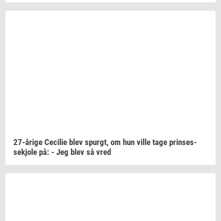
27-​årige
Ce­ci­lie
blev
spurgt,
om hun ville tage
prin­ses­
sekjo­le
på: - Jeg blev så vred