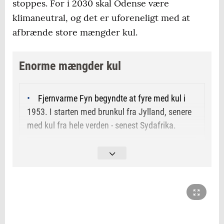
stoppes. For i 2030 skal Odense være
klimaneutral, og det er uforeneligt med at
afbrænde store mængder kul.
Enorme mængder kul
Fjernvarme Fyn begyndte at fyre med kul i
1953. I starten med brunkul fra Jylland, senere
med kul fra hele verden - senest Sydafrika.
Det kulfyrede anlæg, som blev lukket i april i
år, blev indviet i 1991. På sit højeste i 1994 og
1996 brugte det lidt mere end en million ton kul
årligt.
Gennem hele sin levetid har kulanlægget