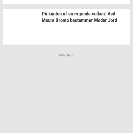
På
kan­ten
af en
ry­gen­de
vulkan:
Ved
Mount Bromo
be­stem­mer
Moder Jord
ANNONCE