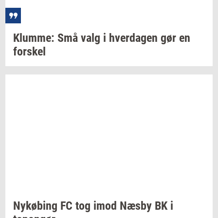
Klum­me:
Små valg i
hver­da­gen
gør en
for­skel
Ny­kø­bing
FC tog imod Næsby BK i