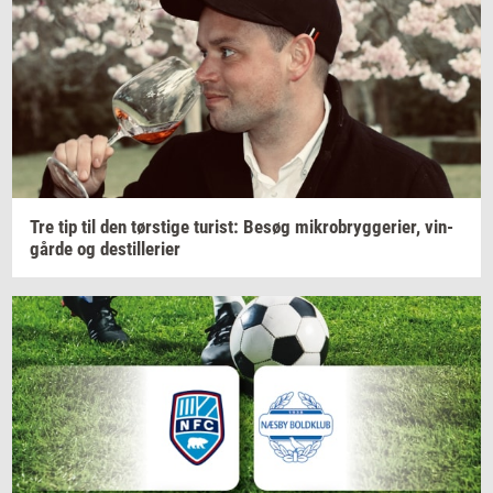
Tre tip til den
tørsti­ge
turist:
Besøg
mi­kro­bryg­ge­ri­er,
vin­
går­de
og
destil­le­ri­er