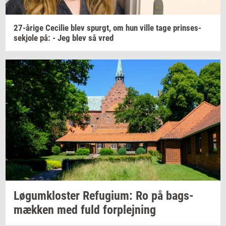
27-​årige
Ce­ci­lie
blev
spurgt,
om hun ville tage
prin­ses­
sekjo­le
på: - Jeg blev så vred
Løgum­klo­ster
Re­fu­gi­um:
Ro på
bags­
mæk­ken
med fuld
for­plej­ning