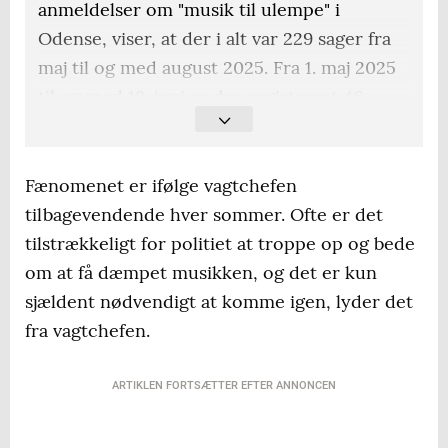
anmeldelser om "musik til ulempe" i
Odense, viser, at der i alt var 229 sager fra
maj til og med august 2025. Fra 1. maj 2025
til og med 18. juni er der registreret 46
sager.
De fordeler sig således i kommunens
Fænomenet er ifølge vagtchefen
postnumre:
tilbagevendende hver sommer. Ofte er det
tilstrækkeligt for politiet at troppe op og bede
5000 Odense C:
111 (2024), 27 (2025)
om at få dæmpet musikken, og det er kun
sjældent nødvendigt at komme igen, lyder det
5200 Odense V:
19 (2024), 4 (2025)
fra vagtchefen.
5210 Odense NV:
11 (2024), 1 (2025)
ARTIKLEN FORTSÆTTER EFTER ANNONCEN
5220 Odense SØ:
7 (2024), 3 (2025)