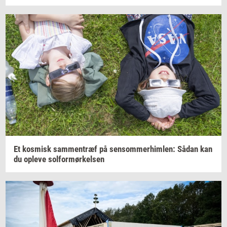
Et
kos­misk
sam­men­træf
på
sen­som­mer­him­len:
Sådan kan
du
op­le­ve
sol­for­mør­kel­sen