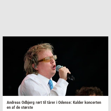
An­dreas
Od­b­jerg
rørt til tårer i
Oden­se:
Kal­der
kon­cer­ten
en af de
stør­ste