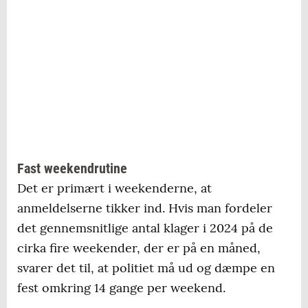
5230 Odense M:
22 (2024), 2 (2025)
5240 Odense NØ:
4 (2024), 1 (2025)
5250 Odense SV:
14 (2024), 4 (2025)
5260 Odense S:
22 (2024), 2 (2025)
5270 Odense N:
15 (2024), 0 (2025)
5320 Agedrup:
2 (2024), 2 (2025)
Fast weekendrutine
Det er primært i weekenderne, at
5491 Blommenslyst:
2 (2024), 0 (2025)
anmeldelserne tikker ind. Hvis man fordeler
det gennemsnitlige antal klager i 2024 på de
Kilde: Fyns Politi
cirka fire weekender, der er på en måned,
svarer det til, at politiet må ud og dæmpe en
fest omkring 14 gange per weekend.