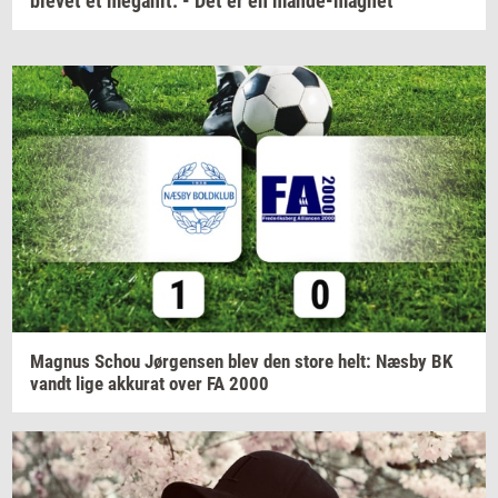
blevet et megahit: - Det er en mande-magnet
Magnus
Schou
Jør­gen­sen
blev den store helt: Næsby BK
vandt lige
ak­ku­rat
over FA 2000