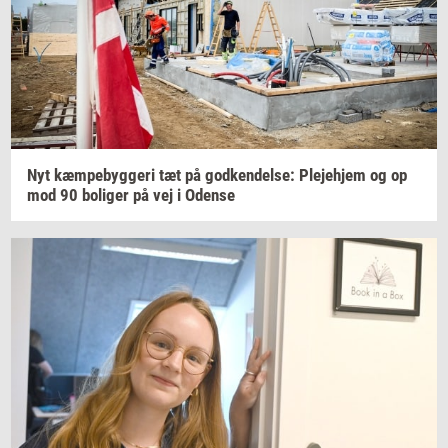
Nyt
kæm­pe­byg­ge­ri
tæt på
god­ken­del­se:
Ple­je­hjem
og op
mod 90
bo­li­ger
på vej i
Oden­se