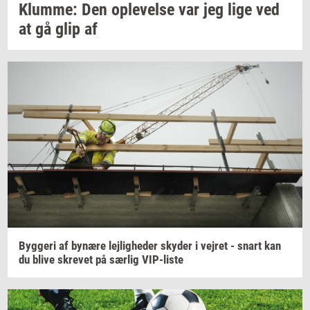
Klum­me:
Den
op­le­vel­se
var jeg lige ved
at gå glip af
Byg­ge­ri
af
by­næ­re
lej­lig­he­der
sky­der
i
vej­ret
- snart kan
du blive
skre­vet
på
sær­lig
VIP-​liste