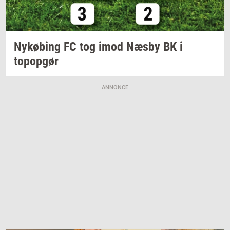
Ny­kø­bing
FC tog imod Næsby BK i
topop­gør
ANNONCE