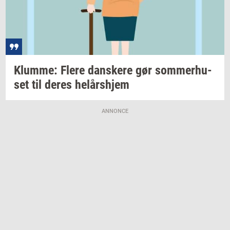
Klum­me: Flere
dan­ske­re
gør
som­mer­hu­
set
til deres
helårs­hjem
ANNONCE