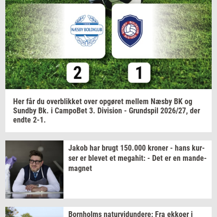
Navn
Jeg vil gerne modtage et nyhedsoverblik, samt
relevante tilbud og brugerfordele på mail. Det er altid
muligt at afmelde.
Privatlivspolitik.
Her får du
over­blik­ket
over
op­gø­ret
mel­lem
Næsby BK og
Sund­by
Bk. i
Cam­po­Bet
3.
Di­vi­sion
-
Grund­spil
2026/27,
der
endte 2-1.
Jakob har brugt
150.000
kro­ner
- hans
kur­
ser
er
ble­vet
et
me­ga­hit:
- Det er en
mande-​
magnet
Born­holms
na­tur­vi­dun­de­re:
Fra
ek­ko­er
i