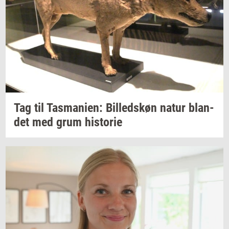
Tag til
Tas­ma­ni­en:
Bil­leds­køn
natur
blan­
det
med grum
hi­sto­rie