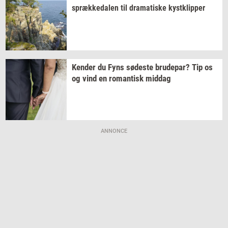
spræk­ke­da­len
til
dra­ma­ti­ske
kyst­klip­per
Ken­der
du Fyns
sø­de­ste
bru­de­par?
Tip os
og vind en
ro­man­tisk
mid­dag
ANNONCE