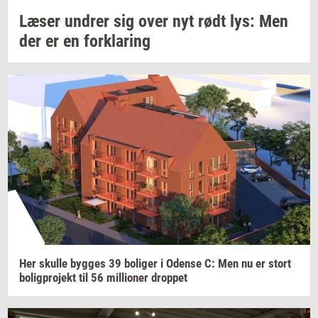
Læser
un­drer
sig over nyt rødt lys: Men
der er en
for­kla­ring
Her
skul­le
byg­ges
39
bo­li­ger
i
Oden­se
C: Men nu er stort
bo­lig­pro­jekt
til 56
mil­li­o­ner
drop­pet