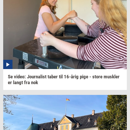
Se
video:
Jour­na­list
taber til
16-årig
pige - store
mus­k­ler
er langt fra nok