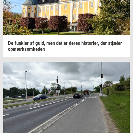
De
funk­ler
af guld, men det er deres
hi­sto­ri­er,
der
stjæ­ler
op­mærk­som­he­den