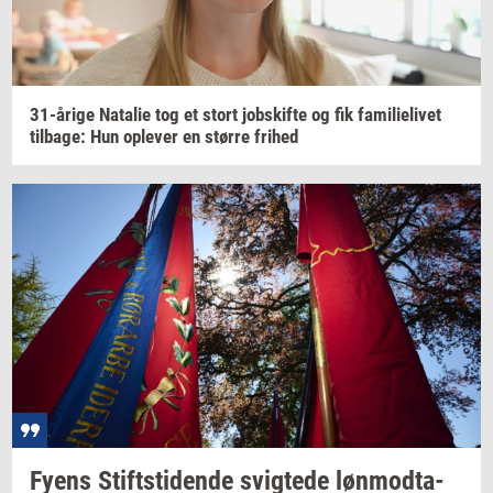
31-​årige
Na­ta­lie
tog et stort
jobs­kif­te
og fik
fa­mi­li­e­li­vet
til­ba­ge:
Hun
op­le­ver
en
stør­re
fri­hed
Fyens
Stift­s­ti­den­de
svig­te­de
løn­mod­ta­