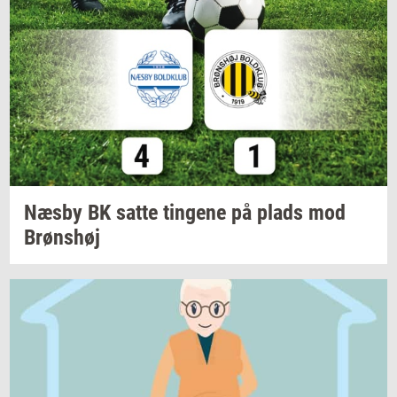
Næsby BK satte
tin­ge­ne
på plads mod
Brøns­høj