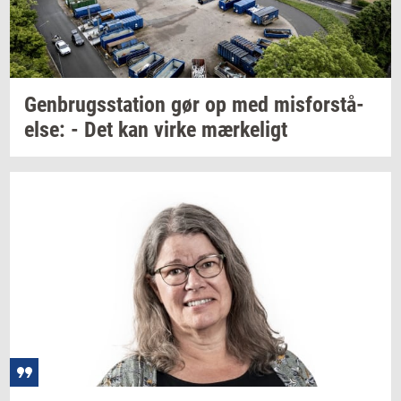
Gen­brugs­sta­tion
gør op med
mis­for­stå­
el­se:
- Det kan virke
mær­ke­ligt