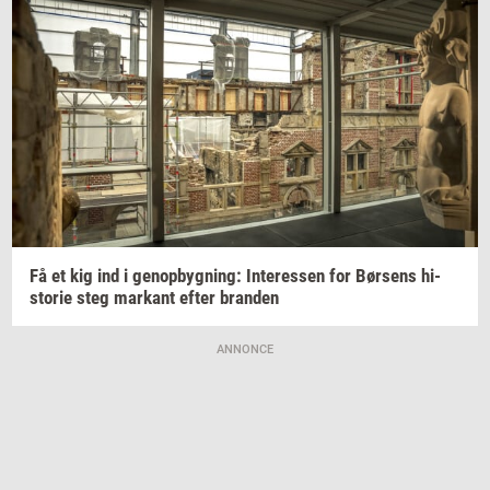
Få et kig ind i
genop­byg­ning:
In­ter­es­sen
for
Bør­sens
hi­
sto­rie
steg
mar­kant
efter
bran­den
ANNONCE