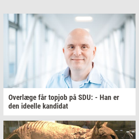
Over­læ­ge
får
topjob
på SDU: - Han er
den
ide­el­le
kan­di­dat