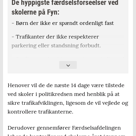
De hyppigste færdselsforseelser ved
skolerne på Fyn:
- Børn der ikke er spændt ordenligt fast
- Trafikanter der ikke respekterer
parkering eller standsning forbudt.
- Trafikanter der ikke respekterer indkørsel
forbudt skilte
- Trafikanter der ikke overholder
Henover vil de de næste 14 dage være tilstede
hastighedsbegrænsning
ved skoler i politikredsen med henblik på at
sikre trafikafviklingen, ligesom de vil vejlede og
- Trafikanter der benytter håndholdt mobil
kontrollere trafikanterne.
- Uopmærksomhed
Derudover gennemfører Færdselsafdelingen
Fyns Politi