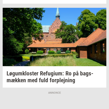
Løgum­klo­ster
Re­fu­gi­um:
Ro på
bags­
mæk­ken
med fuld
for­plej­ning
ANNONCE