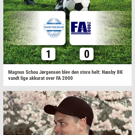
Magnus
Schou
Jør­gen­sen
blev den store helt: Næsby BK
vandt lige
ak­ku­rat
over FA 2000