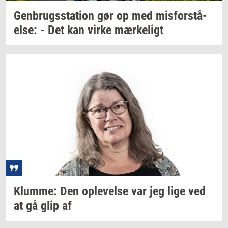
Gen­brugs­sta­tion
gør op med
mis­for­stå­
el­se:
- Det kan virke
mær­ke­ligt
Klum­me:
Den
op­le­vel­se
var jeg lige ved
at gå glip af