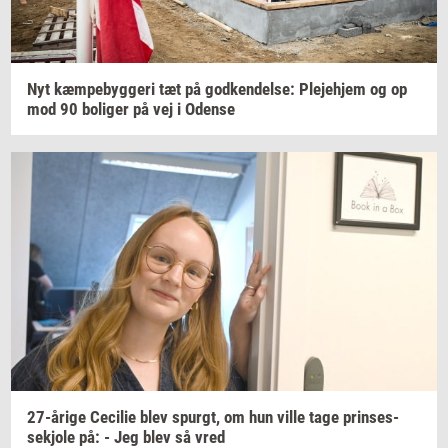
Nyt
kæm­pe­byg­ge­ri
tæt på
god­ken­del­se:
Ple­je­hjem
og op
mod 90
bo­li­ger
på vej i
Oden­se
27-​årige
Ce­ci­lie
blev
spurgt,
om hun ville tage
prin­ses­
sekjo­le
på: - Jeg blev så vred