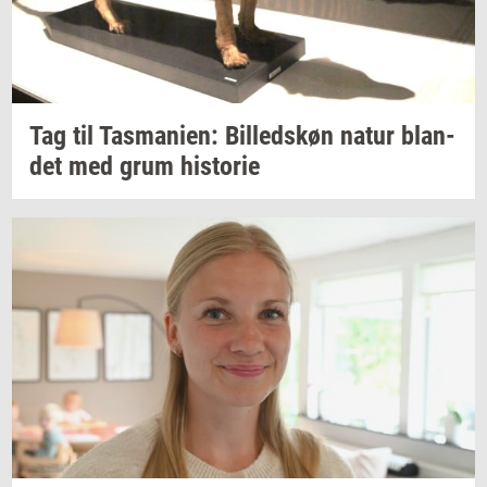
Tag til
Tas­ma­ni­en:
Bil­leds­køn
natur
blan­
det
med grum
hi­sto­rie