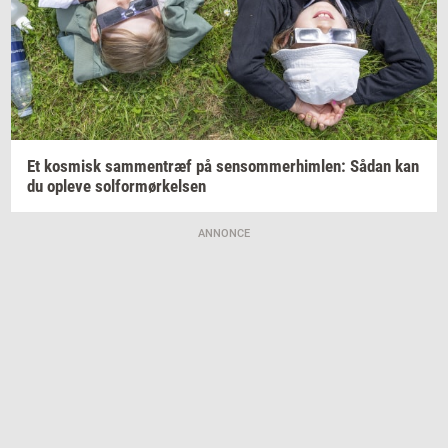
Et
kos­misk
sam­men­træf
på
sen­som­mer­him­len:
Sådan kan
du
op­le­ve
sol­for­mør­kel­sen
ANNONCE