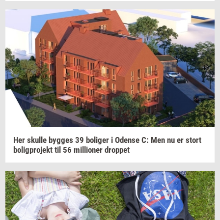
Her
skul­le
byg­ges
39
bo­li­ger
i
Oden­se
C: Men nu er stort
bo­lig­pro­jekt
til 56
mil­li­o­ner
drop­pet