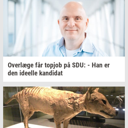
Over­læ­ge
får
topjob
på SDU: - Han er
den
ide­el­le
kan­di­dat