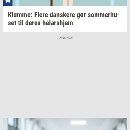
Klum­me: Flere
dan­ske­re
gør
som­mer­hu­
set
til deres
helårs­hjem
ANNONCE