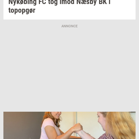
Ny­kø­bing
FC tog imod Næsby BK i
topop­gør
ANNONCE