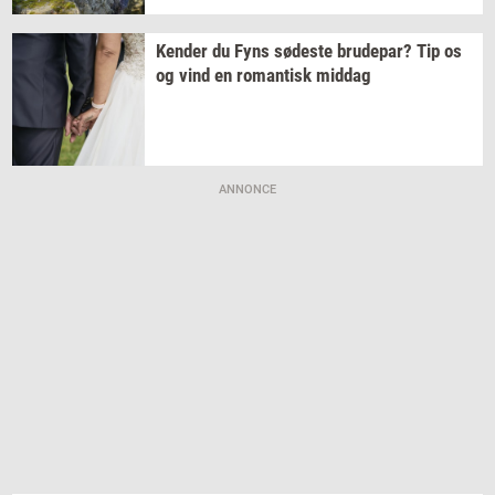
Ken­der
du Fyns
sø­de­ste
bru­de­par?
Tip os
og vind en
ro­man­tisk
mid­dag
ANNONCE