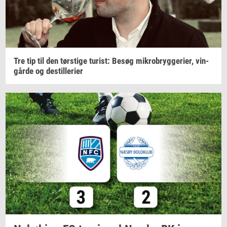
Tre tip til den
tørsti­ge
turist:
Besøg
mi­kro­bryg­ge­ri­er,
vin­
går­de
og
destil­le­ri­er