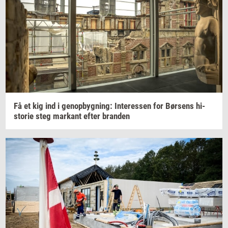
Få et kig ind i
genop­byg­ning:
In­ter­es­sen
for
Bør­sens
hi­
sto­rie
steg
mar­kant
efter
bran­den