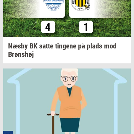
Næsby BK satte
tin­ge­ne
på plads mod
Brøns­høj