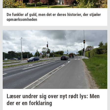
De
funk­ler
af guld, men det er deres
hi­sto­ri­er,
der
stjæ­ler
op­mærk­som­he­den
Læser
un­drer
sig over nyt rødt lys: Men
der er en
for­kla­ring