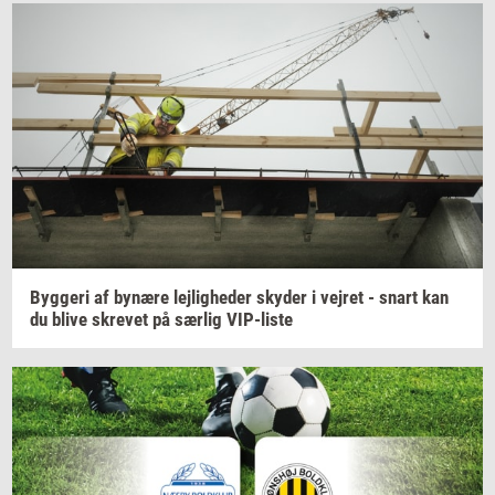
Byg­ge­ri
af
by­næ­re
lej­lig­he­der
sky­der
i
vej­ret
- snart kan
du blive
skre­vet
på
sær­lig
VIP-​liste