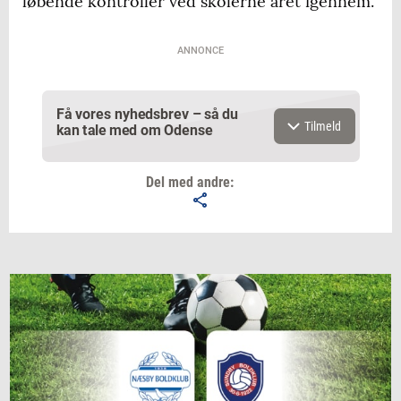
løbende kontroller ved skolerne året igennem.
ANNONCE
Få vores nyhedsbrev – så du
Tilmeld
kan tale med om Odense
Del med andre:
Email
Navn
Jeg vil gerne modtage et nyhedsoverblik, samt
relevante tilbud og brugerfordele på mail. Det er altid