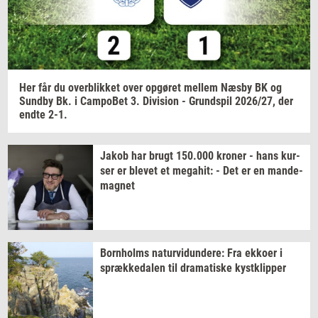
muligt at afmelde.
Privatlivspolitik.
Her får du
over­blik­ket
over
op­gø­ret
mel­lem
Næsby BK og
Sund­by
Bk. i
Cam­po­Bet
3.
Di­vi­sion
-
Grund­spil
2026/27,
der
endte 2-1.
Jakob har brugt
150.000
kro­ner
- hans
kur­
ser
er
ble­vet
et
me­ga­hit:
- Det er en
mande-​
magnet
Born­holms
na­tur­vi­dun­de­re:
Fra
ek­ko­er
i
spræk­ke­da­len
til
dra­ma­ti­ske
kyst­klip­per