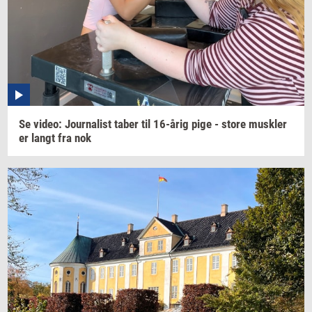
Se
video:
Jour­na­list
taber til
16-årig
pige - store
mus­k­ler
er langt fra nok