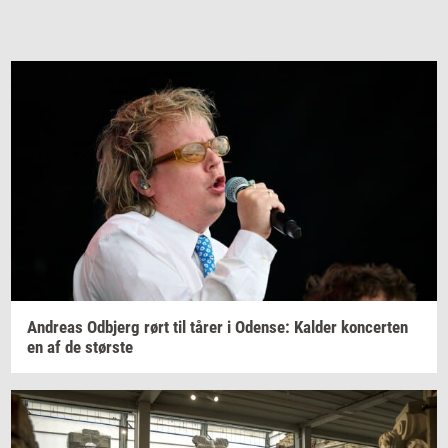
An­dreas
Od­b­jerg
rørt til tårer i
Oden­se:
Kal­der
kon­cer­ten
en af de
stør­ste