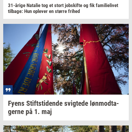
31-​årige
Na­ta­lie
tog et stort
jobs­kif­te
og fik
fa­mi­li­e­li­vet
til­ba­ge:
Hun
op­le­ver
en
stør­re
fri­hed
Fyens
Stift­s­ti­den­de
svig­te­de
løn­mod­ta­
ger­ne
på 1. maj