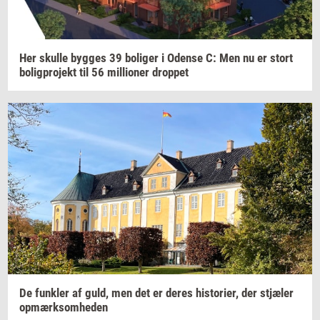
Her
skul­le
byg­ges
39
bo­li­ger
i
Oden­se
C: Men nu er stort
bo­lig­pro­jekt
til 56
mil­li­o­ner
drop­pet
De
funk­ler
af guld, men det er deres
hi­sto­ri­er,
der
stjæ­ler
op­mærk­som­he­den