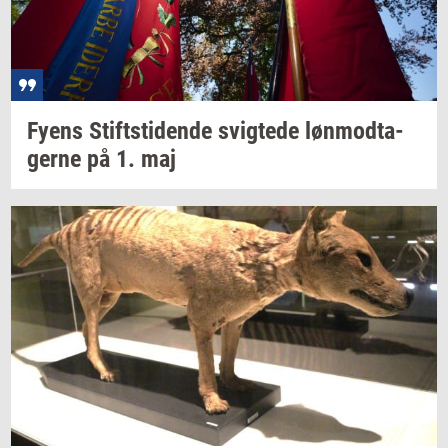
Fyens
Stift­s­ti­den­de
svig­te­de
løn­mod­ta­
ger­ne
på 1. maj