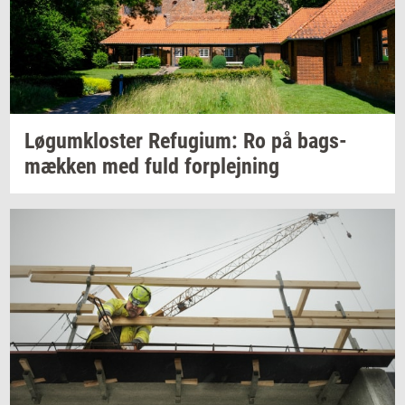
Løgum­klo­ster
Re­fu­gi­um:
Ro på
bags­
mæk­ken
med fuld
for­plej­ning