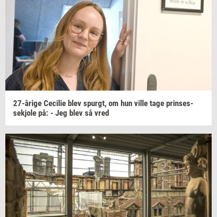
27-​årige
Ce­ci­lie
blev
spurgt,
om hun ville tage
prin­ses­
sekjo­le
på: - Jeg blev så vred