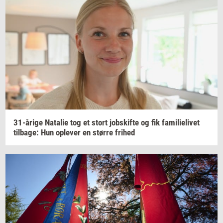
31-​årige
Na­ta­lie
tog et stort
jobs­kif­te
og fik
fa­mi­li­e­li­vet
til­ba­ge:
Hun
op­le­ver
en
stør­re
fri­hed