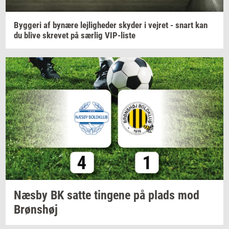
Byg­ge­ri
af
by­næ­re
lej­lig­he­der
sky­der
i
vej­ret
- snart kan
du blive
skre­vet
på
sær­lig
VIP-​liste
Næsby BK satte
tin­ge­ne
på plads mod
Brøns­høj