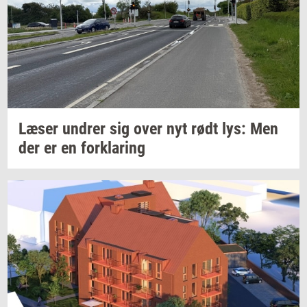
Læser
un­drer
sig over nyt rødt lys: Men
der er en
for­kla­ring