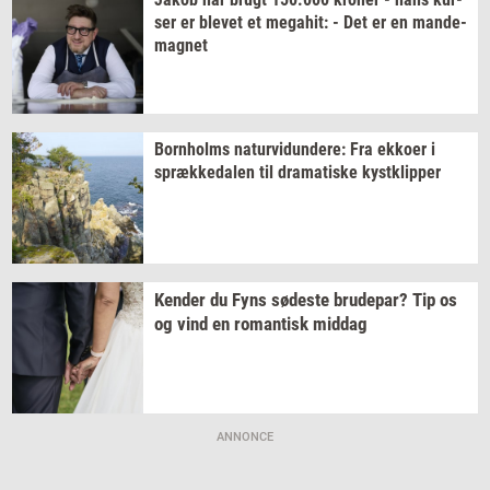
ser
er
ble­vet
et
me­ga­hit:
- Det er en
mande-​
magnet
Born­holms
na­tur­vi­dun­de­re:
Fra
ek­ko­er
i
spræk­ke­da­len
til
dra­ma­ti­ske
kyst­klip­per
Ken­der
du Fyns
sø­de­ste
bru­de­par?
Tip os
og vind en
ro­man­tisk
mid­dag
ANNONCE