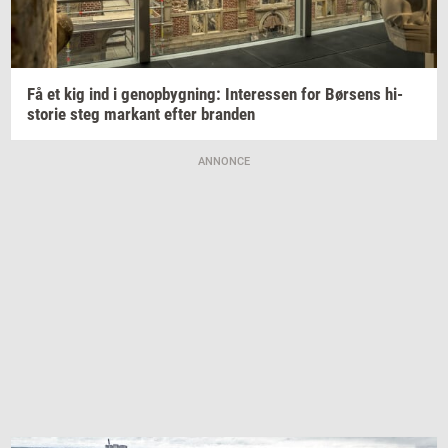
Få et kig ind i
genop­byg­ning:
In­ter­es­sen
for
Bør­sens
hi­
sto­rie
steg
mar­kant
efter
bran­den
ANNONCE