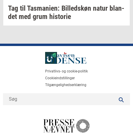
Tag til
Tas­ma­ni­en:
Bil­leds­køn
natur
blan­
det
med grum
hi­sto­rie
Privatlivs- og cookie-politik
Cookieindstillinger
Tilgængelighedserklæring