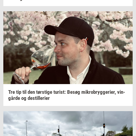
Tre tip til den
tørsti­ge
turist:
Besøg
mi­kro­bryg­ge­ri­er,
vin­
går­de
og
destil­le­ri­er