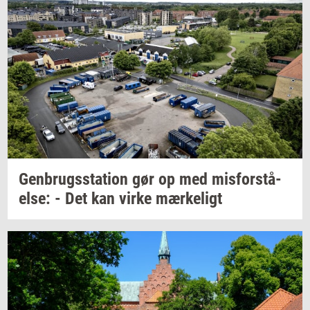
Gen­brugs­sta­tion
gør op med
mis­for­stå­
el­se:
- Det kan virke
mær­ke­ligt