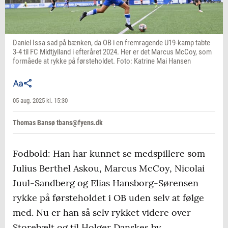
Daniel Issa sad på bænken, da OB i en fremragende U19-kamp tabte
3-4 til FC Midtjylland i efteråret 2024. Her er det Marcus McCoy, som
formåede at rykke på førsteholdet. Foto: Katrine Mai Hansen
05 aug. 2025 kl. 15:30
Thomas Bansø tbans@fyens.dk
Fodbold: Han har kunnet se medspillere som
Julius Berthel Askou, Marcus McCoy, Nicolai
Juul-Sandberg og Elias Hansborg-Sørensen
rykke på førsteholdet i OB uden selv at følge
med. Nu er han så selv rykket videre over
Storebælt og til Holger Danskes by.