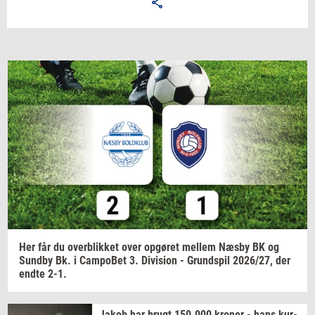
Email
Navn
Jeg vil gerne modtage et nyhedsoverblik, samt
relevante tilbud og brugerfordele på mail. Det er altid
muligt at afmelde.
Privatlivspolitik.
Her får du
over­blik­ket
over
op­gø­ret
mel­lem
Næsby BK og
Sund­by
Bk. i
Cam­po­Bet
3.
Di­vi­sion
-
Grund­spil
2026/27,
der
endte 2-1.
Jakob har brugt
150.000
kro­ner
- hans
kur­