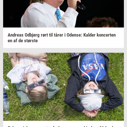
An­dreas
Od­b­jerg
rørt til tårer i
Oden­se:
Kal­der
kon­cer­ten
en af de
stør­ste