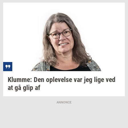
Klum­me:
Den
op­le­vel­se
var jeg lige ved
at gå glip af
ANNONCE