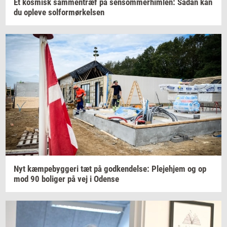
Et
kos­misk
sam­men­træf
på
sen­som­mer­him­len:
Sådan kan
du
op­le­ve
sol­for­mør­kel­sen
Nyt
kæm­pe­byg­ge­ri
tæt på
god­ken­del­se:
Ple­je­hjem
og op
mod 90
bo­li­ger
på vej i
Oden­se