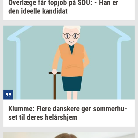
Over­læ­ge
får
topjob
på SDU: - Han er
den
ide­el­le
kan­di­dat
Klum­me: Flere
dan­ske­re
gør
som­mer­hu­
set
til deres
helårs­hjem