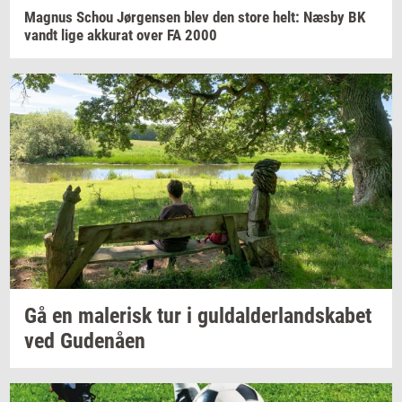
Magnus
Schou
Jør­gen­sen
blev den store helt: Næsby BK
vandt lige
ak­ku­rat
over FA 2000
Gå en
ma­le­risk
tur i
gul­dal­der­land­ska­bet
ved
Gu­denå­en