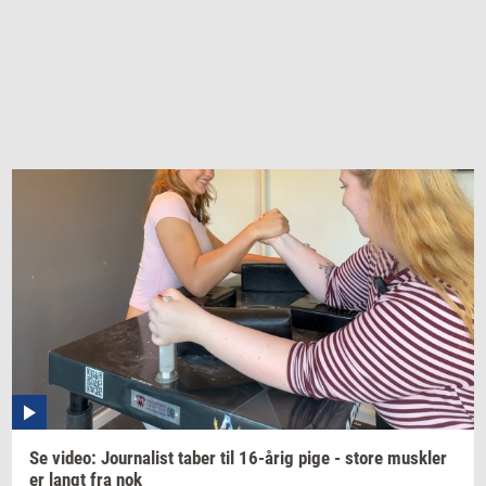
Se
video:
Jour­na­list
taber til
16-årig
pige - store
mus­k­ler
er langt fra nok