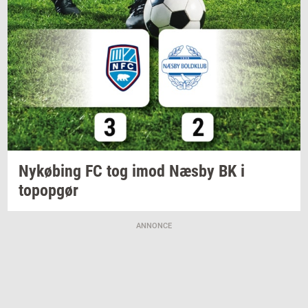
Ny­kø­bing
FC tog imod Næsby BK i
topop­gør
ANNONCE