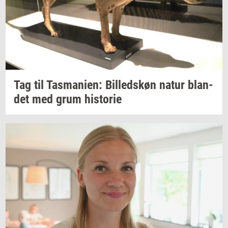
Tag til
Tas­ma­ni­en:
Bil­leds­køn
natur
blan­
det
med grum
hi­sto­rie