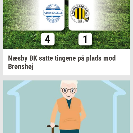
Næsby BK satte
tin­ge­ne
på plads mod
Brøns­høj