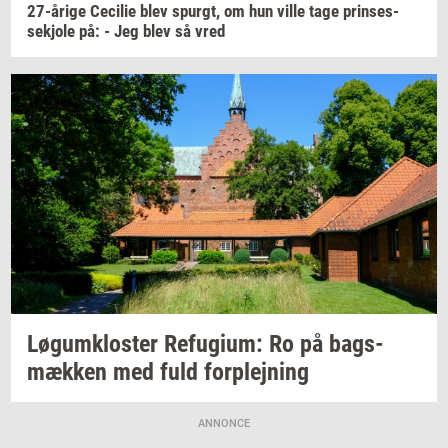
27-​årige
Ce­ci­lie
blev
spurgt,
om hun ville tage
prin­ses­
sekjo­le
på: - Jeg blev så vred
Løgum­klo­ster
Re­fu­gi­um:
Ro på
bags­
mæk­ken
med fuld
for­plej­ning
ANNONCE