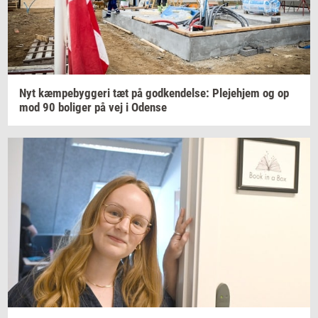
Nyt
kæm­pe­byg­ge­ri
tæt på
god­ken­del­se:
Ple­je­hjem
og op
mod 90
bo­li­ger
på vej i
Oden­se