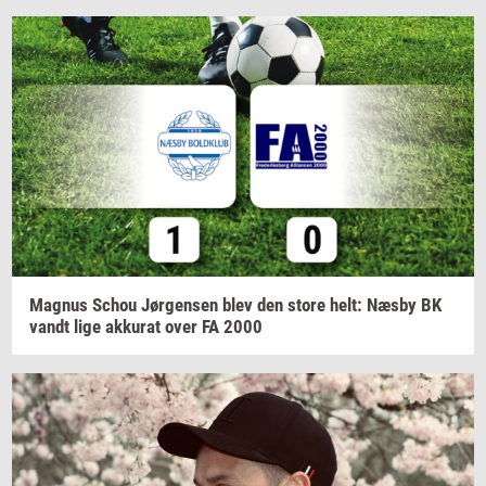
Magnus
Schou
Jør­gen­sen
blev den store helt: Næsby BK
vandt lige
ak­ku­rat
over FA 2000