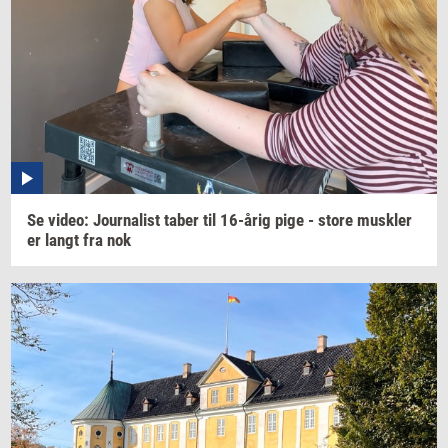
Se
video:
Jour­na­list
taber til
16-årig
pige - store
mus­k­ler
er langt fra nok