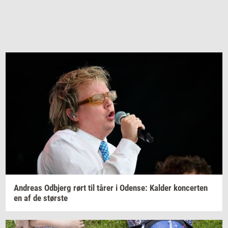
An­dreas
Od­b­jerg
rørt til tårer i
Oden­se:
Kal­der
kon­cer­ten
en af de
stør­ste