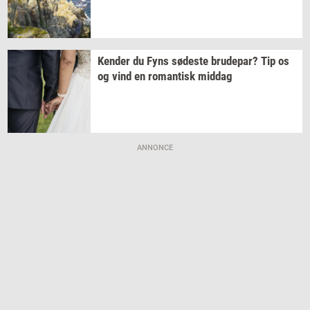
Ken­der
du Fyns
sø­de­ste
bru­de­par?
Tip os
og vind en
ro­man­tisk
mid­dag
ANNONCE