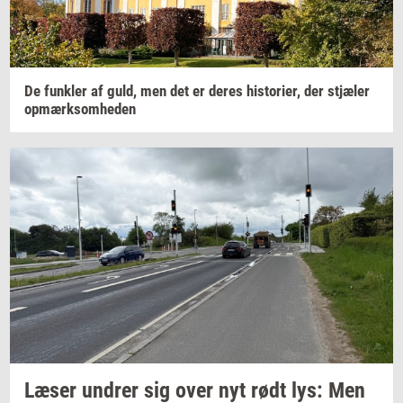
De
funk­ler
af guld, men det er deres
hi­sto­ri­er,
der
stjæ­ler
op­mærk­som­he­den
Læser
un­drer
sig over nyt rødt lys: Men