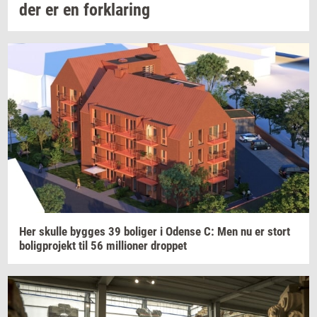
der er en
for­kla­ring
Her
skul­le
byg­ges
39
bo­li­ger
i
Oden­se
C: Men nu er stort
bo­lig­pro­jekt
til 56
mil­li­o­ner
drop­pet