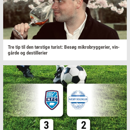
Tre tip til den
tørsti­ge
turist:
Besøg
mi­kro­bryg­ge­ri­er,
vin­
går­de
og
destil­le­ri­er