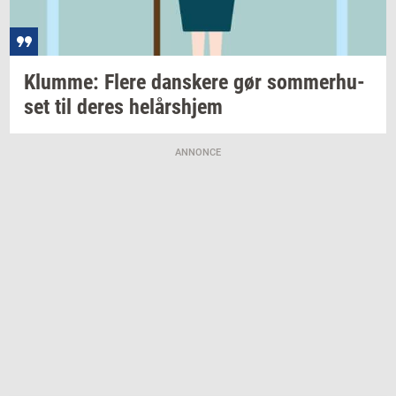
Klum­me: Flere
dan­ske­re
gør
som­mer­hu­
set
til deres
helårs­hjem
ANNONCE