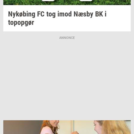
Ny­kø­bing
FC tog imod Næsby BK i
topop­gør
ANNONCE