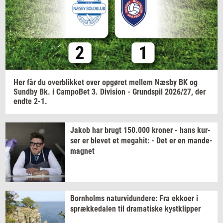
Jeg vil gerne modtage et nyhedsoverblik, samt
relevante tilbud og brugerfordele på mail. Det er altid
muligt at afmelde.
Privatlivspolitik.
Her får du
over­blik­ket
over
op­gø­ret
mel­lem
Næsby BK og
Sund­by
Bk. i
Cam­po­Bet
3.
Di­vi­sion
-
Grund­spil
2026/27,
der
endte 2-1.
Jakob har brugt
150.000
kro­ner
- hans
kur­
ser
er
ble­vet
et
me­ga­hit:
- Det er en
mande-​
magnet
Born­holms
na­tur­vi­dun­de­re:
Fra
ek­ko­er
i
spræk­ke­da­len
til
dra­ma­ti­ske
kyst­klip­per