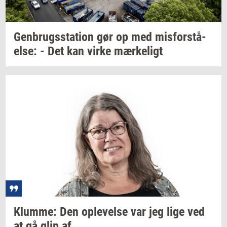
Gen­brugs­sta­tion
gør op med
mis­for­stå­
el­se:
- Det kan virke
mær­ke­ligt
Klum­me:
Den
op­le­vel­se
var jeg lige ved
at gå glip af