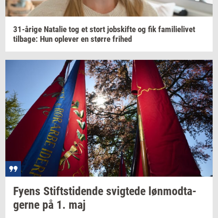
31-​årige
Na­ta­lie
tog et stort
jobs­kif­te
og fik
fa­mi­li­e­li­vet
til­ba­ge:
Hun
op­le­ver
en
stør­re
fri­hed
Fyens
Stift­s­ti­den­de
svig­te­de
løn­mod­ta­
ger­ne
på 1. maj