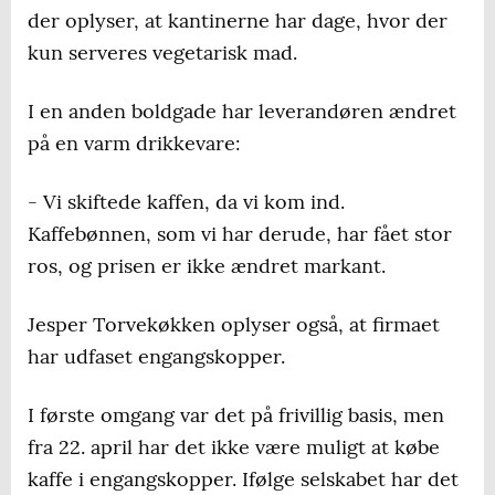
der oplyser, at kantinerne har dage, hvor der
skal serveres.
kun serveres vegetarisk mad.
Jespers Torvekøkken har 750 medarbejdere
i Danmark og en årlig omsætning på over
I en anden boldgade har leverandøren ændret
500 mio. kr.
på en varm drikkevare:
Kilde: Jespers Torvekøkken
- Vi skiftede kaffen, da vi kom ind.
Kaffebønnen, som vi har derude, har fået stor
ros, og prisen er ikke ændret markant.
Jesper Torvekøkken oplyser også, at firmaet
har udfaset engangskopper.
I første omgang var det på frivillig basis, men
fra 22. april har det ikke være muligt at købe
kaffe i engangskopper. Ifølge selskabet har det