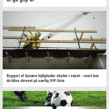
Byg­ge­ri
af
by­næ­re
lej­lig­he­der
sky­der
i
vej­ret
- snart kan
du blive
skre­vet
på
sær­lig
VIP-​liste