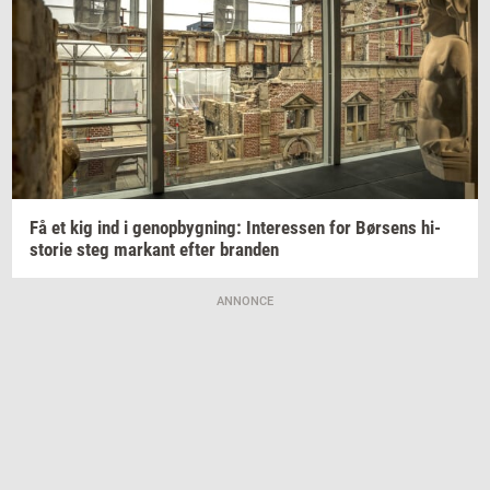
Få et kig ind i
genop­byg­ning:
In­ter­es­sen
for
Bør­sens
hi­
sto­rie
steg
mar­kant
efter
bran­den
ANNONCE