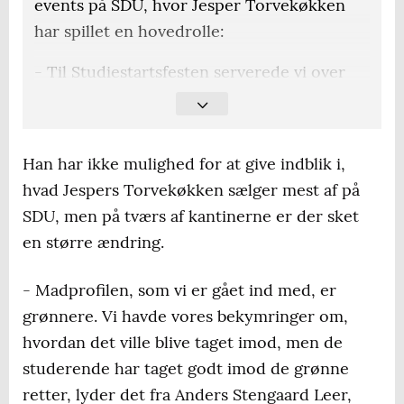
events på SDU, hvor Jesper Torvekøkken
har spillet en hovedrolle:
- Til Studiestartsfesten serverede vi over
2000 kuverter mad hen over weekenden.
Vejret var ikke det bedste til et stort
udendørs arrangement, men vi var glade for
Han har ikke mulighed for at give indblik i,
at være med og fik en masse erfaringer med
hvad Jespers Torvekøkken sælger mest af på
at lave et festival-setup på
SDU, men på tværs af kantinerne er der sket
parkeringspladsen derude, siger Anders
en større ændring.
Stengaard Leer, der fremhæver et andet
højdepunkt.
- Madprofilen, som vi er gået ind med, er
grønnere. Vi havde vores bekymringer om,
I slutningen af oktober afholder Syddansk
hvordan det ville blive taget imod, men de
Universitet den traditionelle Årsfest, og her
studerende har taget godt imod de grønne
er det planen, at Jespers Torvekøkken skal
retter, lyder det fra Anders Stengaard Leer,
håndtere omtrent 1500 kuverter mad, der