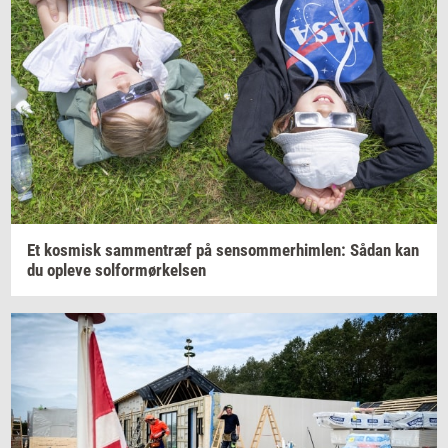
Et
kos­misk
sam­men­træf
på
sen­som­mer­him­len:
Sådan kan
du
op­le­ve
sol­for­mør­kel­sen