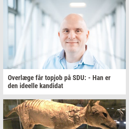
Over­læ­ge
får
topjob
på SDU: - Han er
den
ide­el­le
kan­di­dat