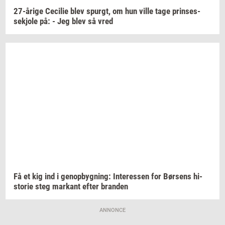
27-​årige
Ce­ci­lie
blev
spurgt,
om hun ville tage
prin­ses­
sekjo­le
på: - Jeg blev så vred
Få et kig ind i
genop­byg­ning:
In­ter­es­sen
for
Bør­sens
hi­
sto­rie
steg
mar­kant
efter
bran­den
ANNONCE