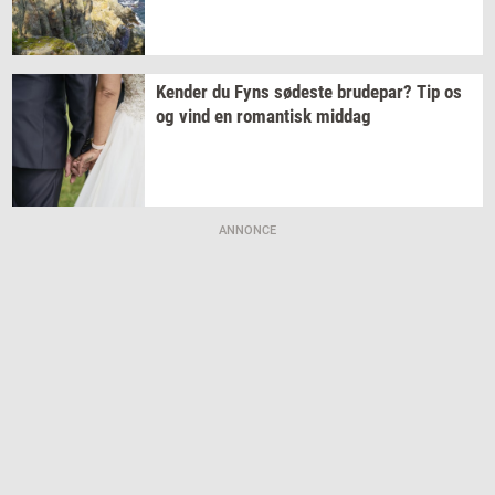
Ken­der
du Fyns
sø­de­ste
bru­de­par?
Tip os
og vind en
ro­man­tisk
mid­dag
ANNONCE