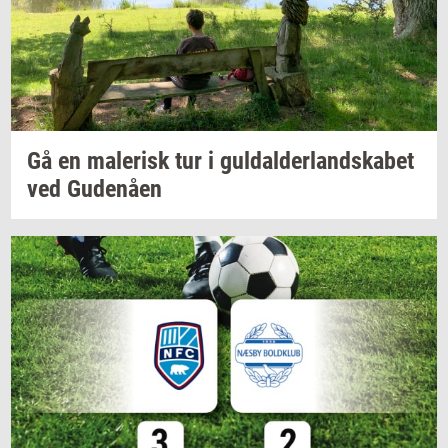
Gå en
ma­le­risk
tur i
gul­dal­der­land­ska­bet
ved
Gu­denå­en