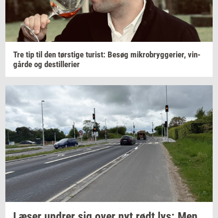
Tre tip til den
tørsti­ge
turist:
Besøg
mi­kro­bryg­ge­ri­er,
vin­
går­de
og
destil­le­ri­er
Læser
un­drer
sig over nyt rødt lys: Men