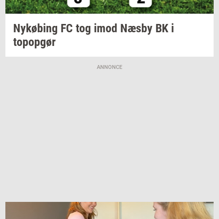
Ny­kø­bing
FC tog imod Næsby BK i
topop­gør
ANNONCE