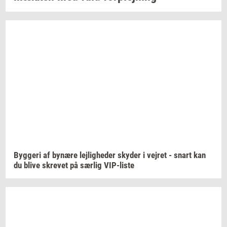
Byg­ge­ri
af
by­næ­re
lej­lig­he­der
sky­der
i
vej­ret
- snart kan
du blive
skre­vet
på
sær­lig
VIP-​liste