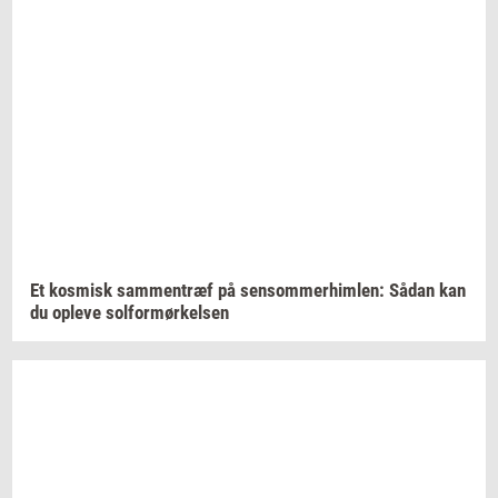
Et
kos­misk
sam­men­træf
på
sen­som­mer­him­len:
Sådan kan
du
op­le­ve
sol­for­mør­kel­sen