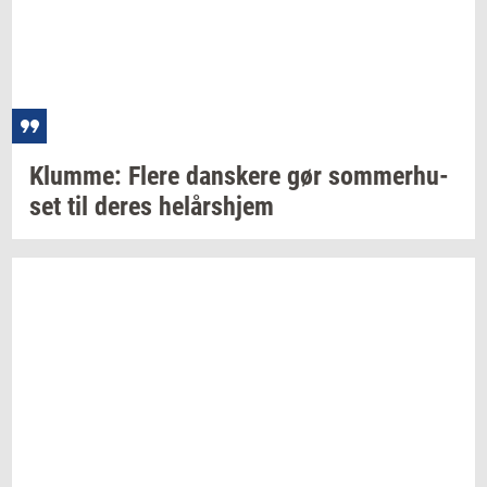
Klum­me: Flere
dan­ske­re
gør
som­mer­hu­
set
til deres
helårs­hjem