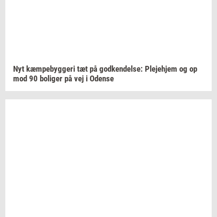
Nyt
kæm­pe­byg­ge­ri
tæt på
god­ken­del­se:
Ple­je­hjem
og op
mod 90
bo­li­ger
på vej i
Oden­se