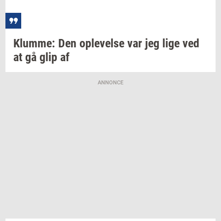
Klum­me:
Den
op­le­vel­se
var jeg lige ved
at gå glip af
ANNONCE