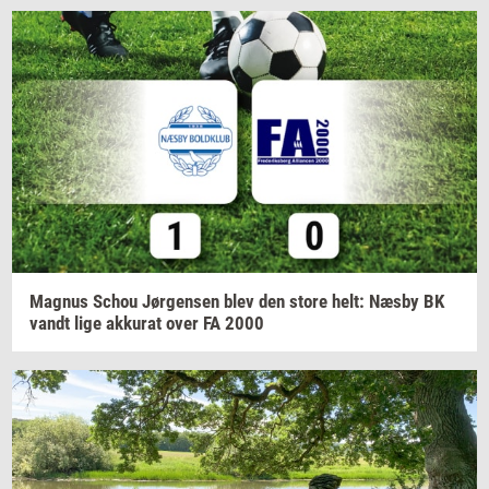
Magnus
Schou
Jør­gen­sen
blev den store helt: Næsby BK
vandt lige
ak­ku­rat
over FA 2000