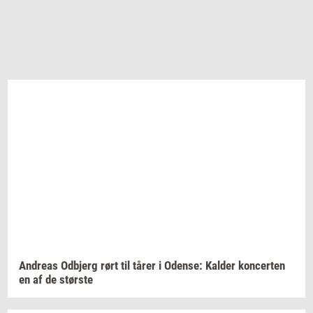
An­dreas
Od­b­jerg
rørt til tårer i
Oden­se:
Kal­der
kon­cer­ten
en af de
stør­ste