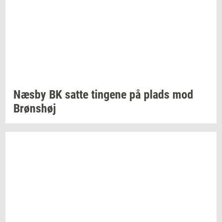
Næsby BK satte
tin­ge­ne
på plads mod
Brøns­høj