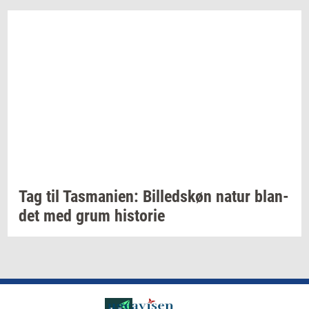
Tag til
Tas­ma­ni­en:
Bil­leds­køn
natur
blan­
det
med grum
hi­sto­rie