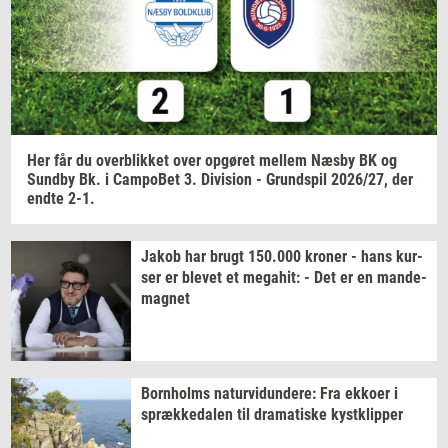
Jeg vil gerne modtage et nyhedsoverblik, samt
relevante tilbud og brugerfordele på mail. Det er altid
muligt at afmelde.
Privatlivspolitik.
Her får du
over­blik­ket
over
op­gø­ret
mel­lem
Næsby BK og
Sund­by
Bk. i
Cam­po­Bet
3.
Di­vi­sion
-
Grund­spil
2026/27,
der
endte 2-1.
Jakob har brugt
150.000
kro­ner
- hans
kur­
ser
er
ble­vet
et
me­ga­hit:
- Det er en
mande-​
magnet
Born­holms
na­tur­vi­dun­de­re:
Fra
ek­ko­er
i
spræk­ke­da­len
til
dra­ma­ti­ske
kyst­klip­per