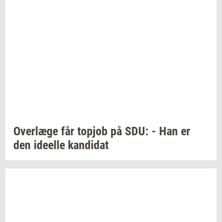
Over­læ­ge
får
topjob
på SDU: - Han er
den
ide­el­le
kan­di­dat