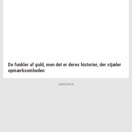
De
funk­ler
af guld, men det er deres
hi­sto­ri­er,
der
stjæ­ler
op­mærk­som­he­den
ANNONCE