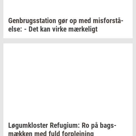
Gen­brugs­sta­tion
gør op med
mis­for­stå­
el­se:
- Det kan virke
mær­ke­ligt
Løgum­klo­ster
Re­fu­gi­um:
Ro på
bags­
mæk­ken
med fuld
for­plej­ning