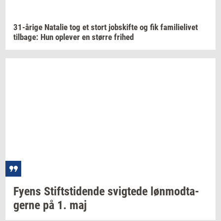
31-​årige
Na­ta­lie
tog et stort
jobs­kif­te
og fik
fa­mi­li­e­li­vet
til­ba­ge:
Hun
op­le­ver
en
stør­re
fri­hed
Fyens
Stift­s­ti­den­de
svig­te­de
løn­mod­ta­
ger­ne
på 1. maj