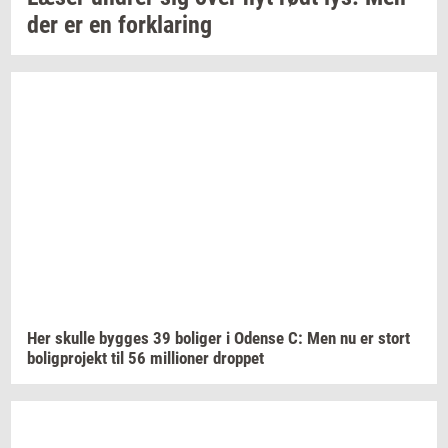
der er en
for­kla­ring
Her
skul­le
byg­ges
39
bo­li­ger
i
Oden­se
C: Men nu er stort
bo­lig­pro­jekt
til 56
mil­li­o­ner
drop­pet