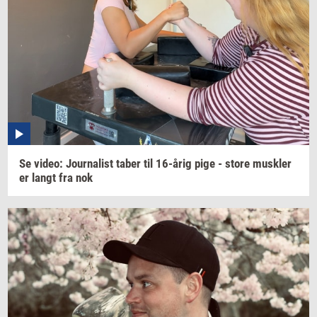
Se
video:
Jour­na­list
taber til
16-årig
pige - store
mus­k­ler
er langt fra nok