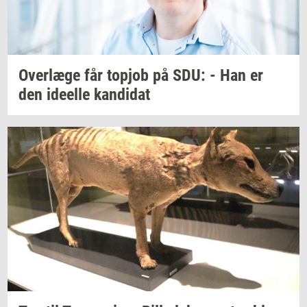
Over­læ­ge
får
topjob
på SDU: - Han er
den
ide­el­le
kan­di­dat