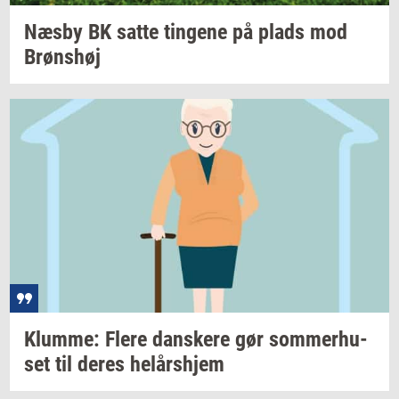
Næsby BK satte
tin­ge­ne
på plads mod
Brøns­høj
Klum­me: Flere
dan­ske­re
gør
som­mer­hu­
set
til deres
helårs­hjem