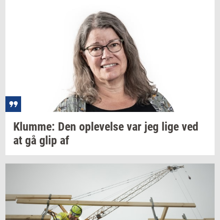
Klum­me:
Den
op­le­vel­se
var jeg lige ved
at gå glip af