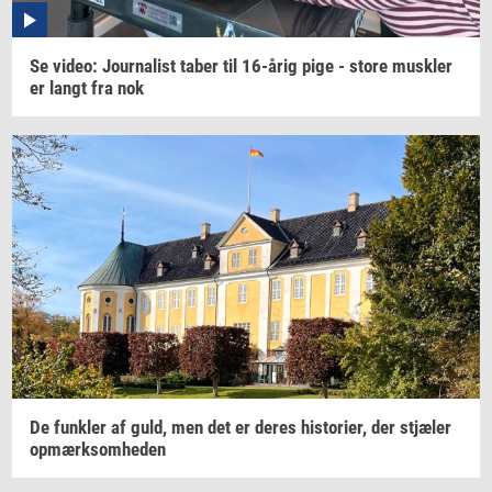
Se
video:
Jour­na­list
taber til
16-årig
pige - store
mus­k­ler
er langt fra nok
De
funk­ler
af guld, men det er deres
hi­sto­ri­er,
der
stjæ­ler
op­mærk­som­he­den