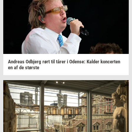
An­dreas
Od­b­jerg
rørt til tårer i
Oden­se:
Kal­der
kon­cer­ten
en af de
stør­ste