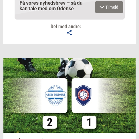
Få vores nyhedsbrev – så du
Tilmeld
kan tale med om Odense
Del med andre:
Email
Navn
Jeg vil gerne modtage et nyhedsoverblik, samt
relevante tilbud og brugerfordele på mail. Det er altid
muligt at afmelde.
Privatlivspolitik.