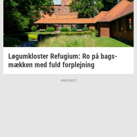
Løgum­klo­ster
Re­fu­gi­um:
Ro på
bags­
mæk­ken
med fuld
for­plej­ning
ANNONCE