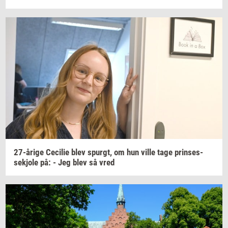
27-​årige
Ce­ci­lie
blev
spurgt,
om hun ville tage
prin­ses­
sekjo­le
på: - Jeg blev så vred