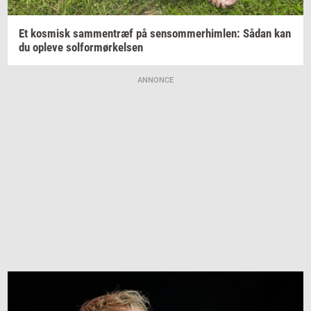
Et
kos­misk
sam­men­træf
på
sen­som­mer­him­len:
Sådan kan
du
op­le­ve
sol­for­mør­kel­sen
ANNONCE