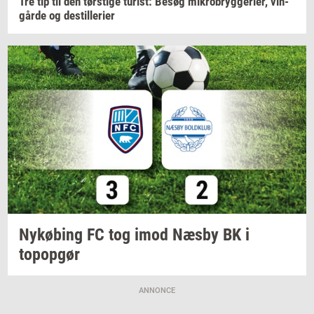
Tre tip til den
tørsti­ge
turist:
Besøg
mi­kro­bryg­ge­ri­er,
vin­
går­de
og
destil­le­ri­er
Ny­kø­bing
FC tog imod Næsby BK i
topop­gør
ANNONCE