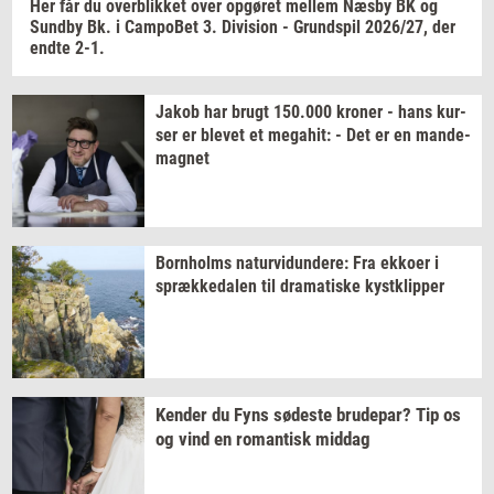
Her får du
over­blik­ket
over
op­gø­ret
mel­lem
Næsby BK og
Sund­by
Bk. i
Cam­po­Bet
3.
Di­vi­sion
-
Grund­spil
2026/27,
der
endte 2-1.
Jakob har brugt
150.000
kro­ner
- hans
kur­
ser
er
ble­vet
et
me­ga­hit:
- Det er en
mande-​
magnet
Born­holms
na­tur­vi­dun­de­re:
Fra
ek­ko­er
i
spræk­ke­da­len
til
dra­ma­ti­ske
kyst­klip­per
Ken­der
du Fyns
sø­de­ste
bru­de­par?
Tip os
og vind en
ro­man­tisk
mid­dag