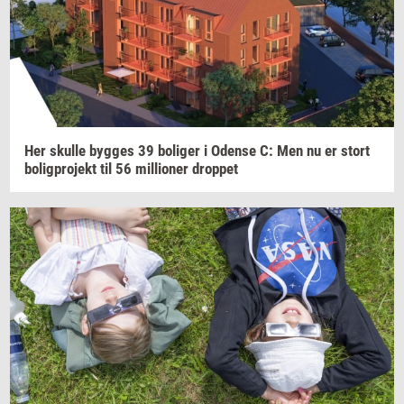
Her
skul­le
byg­ges
39
bo­li­ger
i
Oden­se
C: Men nu er stort
bo­lig­pro­jekt
til 56
mil­li­o­ner
drop­pet