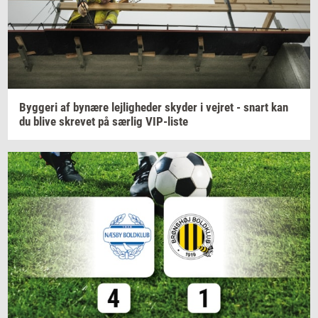
Byg­ge­ri
af
by­næ­re
lej­lig­he­der
sky­der
i
vej­ret
- snart kan
du blive
skre­vet
på
sær­lig
VIP-​liste