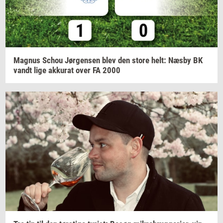
Magnus
Schou
Jør­gen­sen
blev den store helt: Næsby BK
vandt lige
ak­ku­rat
over FA 2000