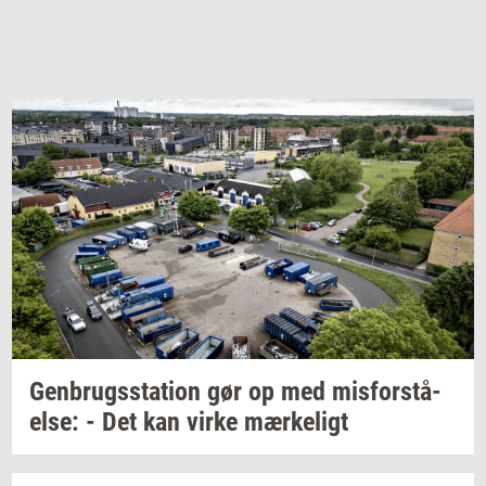
Gen­brugs­sta­tion
gør op med
mis­for­stå­
el­se:
- Det kan virke
mær­ke­ligt