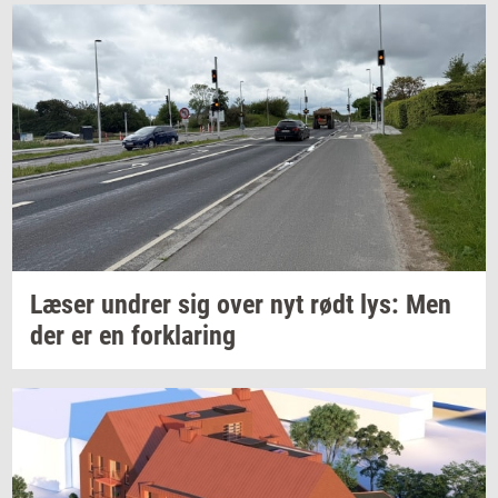
Læser
un­drer
sig over nyt rødt lys: Men
der er en
for­kla­ring