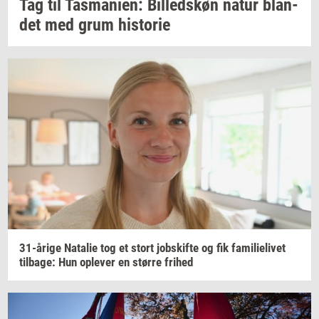
Tag til
Tas­ma­ni­en:
Bil­leds­køn
natur
blan­
det
med grum
hi­sto­rie
31-​årige
Na­ta­lie
tog et stort
jobs­kif­te
og fik
fa­mi­li­e­li­vet
til­ba­ge:
Hun
op­le­ver
en
stør­re
fri­hed