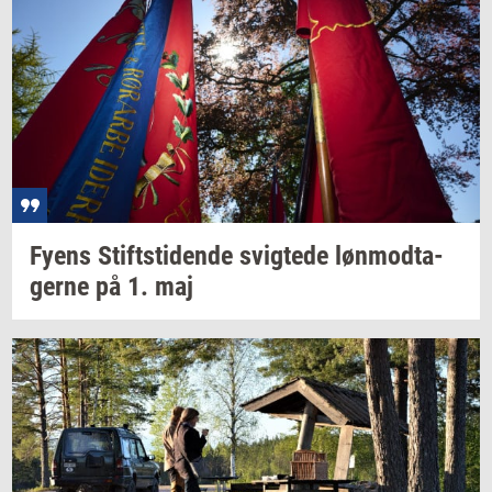
Fyens
Stift­s­ti­den­de
svig­te­de
løn­mod­ta­
ger­ne
på 1. maj