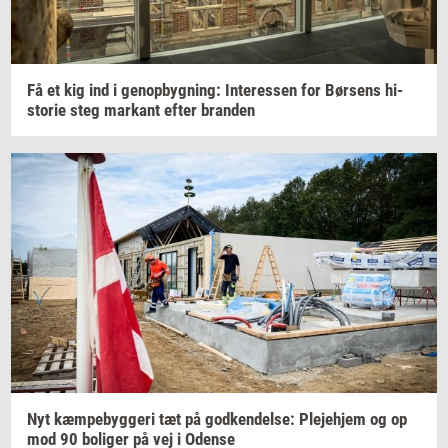
Få et kig ind i
genop­byg­ning:
In­ter­es­sen
for
Bør­sens
hi­
sto­rie
steg
mar­kant
efter
bran­den
Nyt
kæm­pe­byg­ge­ri
tæt på
god­ken­del­se:
Ple­je­hjem
og op
mod 90
bo­li­ger
på vej i
Oden­se