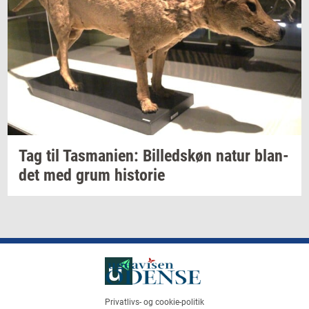
Tag til
Tas­ma­ni­en:
Bil­leds­køn
natur
blan­
det
med grum
hi­sto­rie
Privatlivs- og cookie-politik