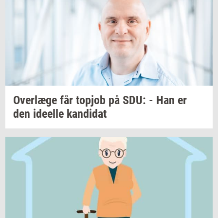
Over­læ­ge
får
topjob
på SDU: - Han er
den
ide­el­le
kan­di­dat