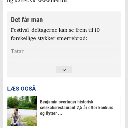
og købes via www.deal.dk.
Det får man
Festival-deltagerne kan se frem til 10
forskellige stykker smørrebrød:
Tatar
Æg og rejer
Konfiteret kartoffel
LÆS OGSÅ
Hønsesalat
Tomatsild
Benjamin overtager historisk
selskabsrestaurant 2,5 år efter konkurs
og flytter ...
Barbecue grønt