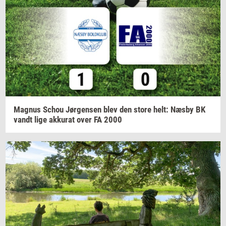
Magnus
Schou
Jør­gen­sen
blev den store helt: Næsby BK
vandt lige
ak­ku­rat
over FA 2000