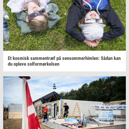
Et
kos­misk
sam­men­træf
på
sen­som­mer­him­len:
Sådan kan
du
op­le­ve
sol­for­mør­kel­sen