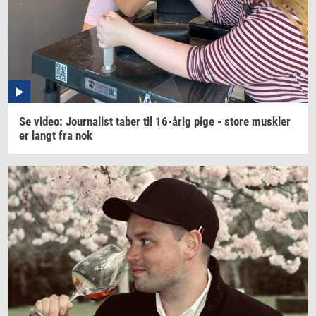
Se
video:
Jour­na­list
taber til
16-årig
pige - store
mus­k­ler
er langt fra nok