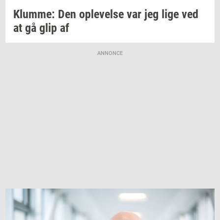
Klum­me:
Den
op­le­vel­se
var jeg lige ved
at gå glip af
ANNONCE