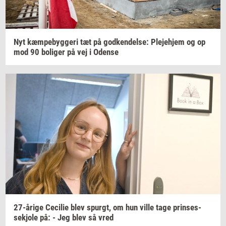
Nyt
kæm­pe­byg­ge­ri
tæt på
god­ken­del­se:
Ple­je­hjem
og op
mod 90
bo­li­ger
på vej i
Oden­se
27-​årige
Ce­ci­lie
blev
spurgt,
om hun ville tage
prin­ses­
sekjo­le
på: - Jeg blev så vred