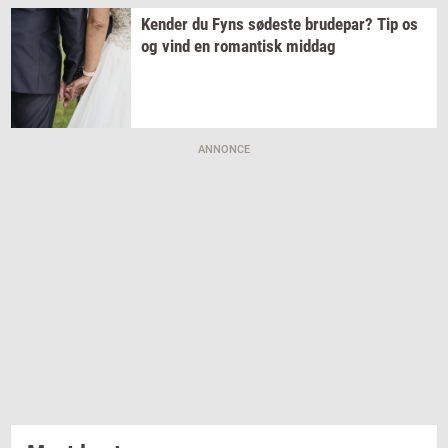
Ken­der
du Fyns
sø­de­ste
bru­de­par?
Tip os
og vind en
ro­man­tisk
mid­dag
ANNONCE