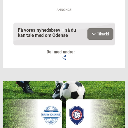
Og 4 overraskelser
ANNONCE
Få vores nyhedsbrev – så du
Tilmeld
kan tale med om Odense
Del med andre:
Email
Navn
Jeg vil gerne modtage et nyhedsoverblik, samt
relevante tilbud og brugerfordele på mail. Det er altid
muligt at afmelde.
Privatlivspolitik.