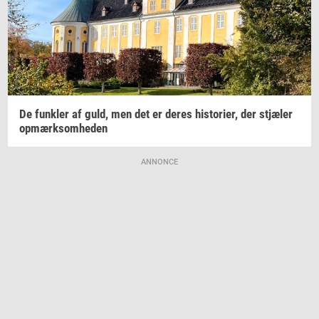
De
funk­ler
af guld, men det er deres
hi­sto­ri­er,
der
stjæ­ler
op­mærk­som­he­den
ANNONCE