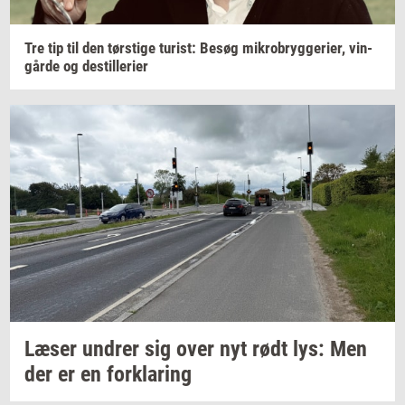
Tre tip til den
tørsti­ge
turist:
Besøg
mi­kro­bryg­ge­ri­er,
vin­
går­de
og
destil­le­ri­er
Læser
un­drer
sig over nyt rødt lys: Men
der er en
for­kla­ring