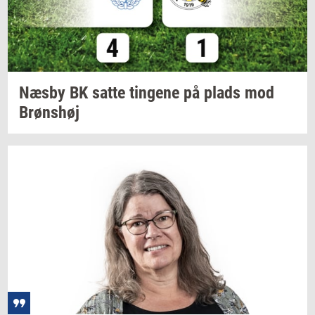
Næsby BK satte
tin­ge­ne
på plads mod
Brøns­høj