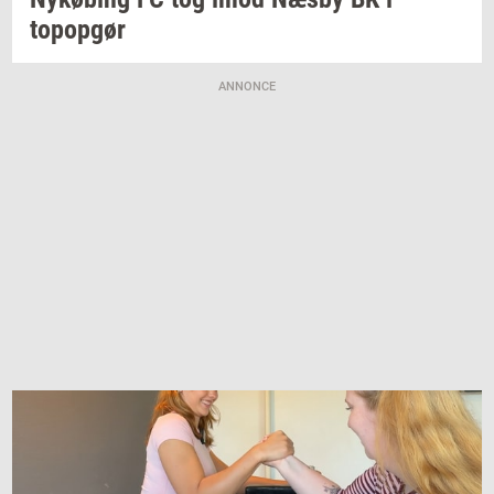
topop­gør
ANNONCE