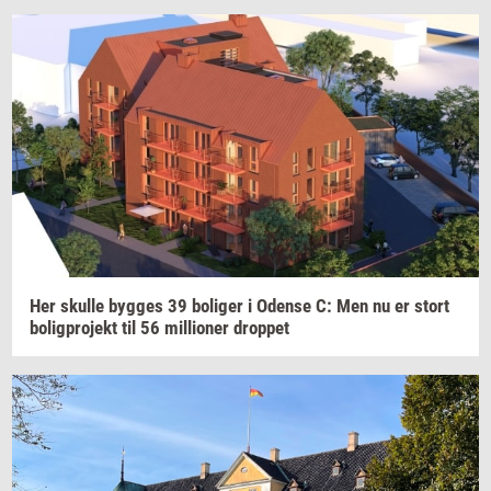
Her
skul­le
byg­ges
39
bo­li­ger
i
Oden­se
C: Men nu er stort
bo­lig­pro­jekt
til 56
mil­li­o­ner
drop­pet