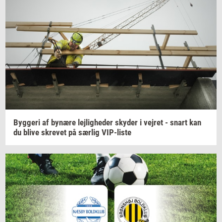
Byg­ge­ri
af
by­næ­re
lej­lig­he­der
sky­der
i
vej­ret
- snart kan
du blive
skre­vet
på
sær­lig
VIP-​liste