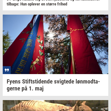
til­ba­ge:
Hun
op­le­ver
en
stør­re
fri­hed
Fyens
Stift­s­ti­den­de
svig­te­de
løn­mod­ta­
ger­ne
på 1. maj