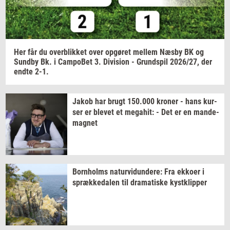
Her får du
over­blik­ket
over
op­gø­ret
mel­lem
Næsby BK og
Sund­by
Bk. i
Cam­po­Bet
3.
Di­vi­sion
-
Grund­spil
2026/27,
der
endte 2-1.
Jakob har brugt
150.000
kro­ner
- hans
kur­
ser
er
ble­vet
et
me­ga­hit:
- Det er en
mande-​
magnet
Born­holms
na­tur­vi­dun­de­re:
Fra
ek­ko­er
i
spræk­ke­da­len
til
dra­ma­ti­ske
kyst­klip­per