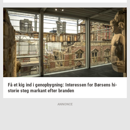
Få et kig ind i
genop­byg­ning:
In­ter­es­sen
for
Bør­sens
hi­
sto­rie
steg
mar­kant
efter
bran­den
ANNONCE