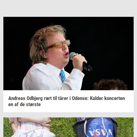
An­dreas
Od­b­jerg
rørt til tårer i
Oden­se:
Kal­der
kon­cer­ten
en af de
stør­ste