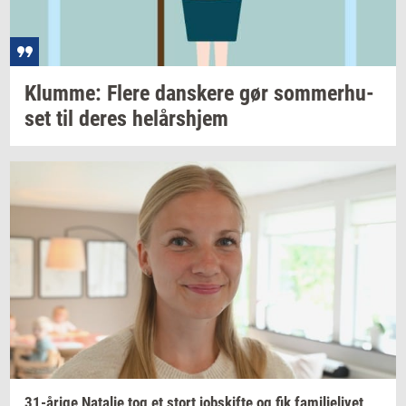
Klum­me: Flere
dan­ske­re
gør
som­mer­hu­
set
til deres
helårs­hjem
31-​årige
Na­ta­lie
tog et stort
jobs­kif­te
og fik
fa­mi­li­e­li­vet