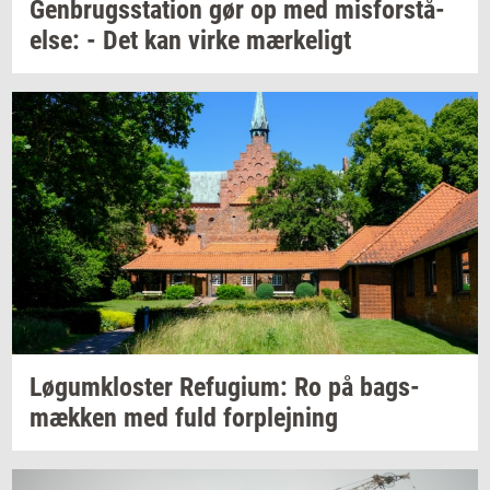
Gen­brugs­sta­tion
gør op med
mis­for­stå­
el­se:
- Det kan virke
mær­ke­ligt
Løgum­klo­ster
Re­fu­gi­um:
Ro på
bags­
mæk­ken
med fuld
for­plej­ning