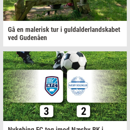
Gå en
ma­le­risk
tur i
gul­dal­der­land­ska­bet
ved
Gu­denå­en
Ny­kø­bing
FC tog imod Næsby BK i