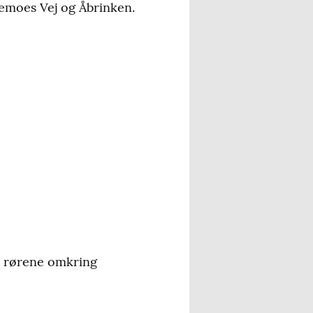
llemoes Vej og Åbrinken.
 i rørene omkring