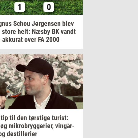
gnus
Schou
Jør­gen­sen
blev
 store helt: Næsby BK vandt
e
ak­ku­rat
over FA 2000
 tip til den
tørsti­ge
turist:
søg
mi­kro­bryg­ge­ri­er,
vin­går­
og
destil­le­ri­er