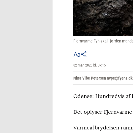
Fjernvarme Fyn skal i jorden mand
02 mar. 2026 kl. 07:15
Nina Vibe Petersen nvpe@fyens.dk
Odense: Hundredvis af b
Det oplyser Fjernvarme
Varmeafbrydelsen ramme