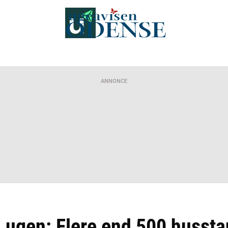
ANNONCE
å ugen: Flere end 500 husst