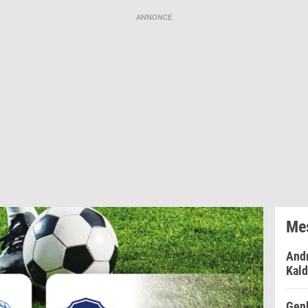
ANNONCE
Mes
Andr
Kald
Genb