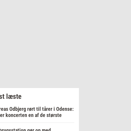
t læste
eas Odbjerg rørt til tårer i Odense:
er koncerten en af de største
rugsstation gør op med