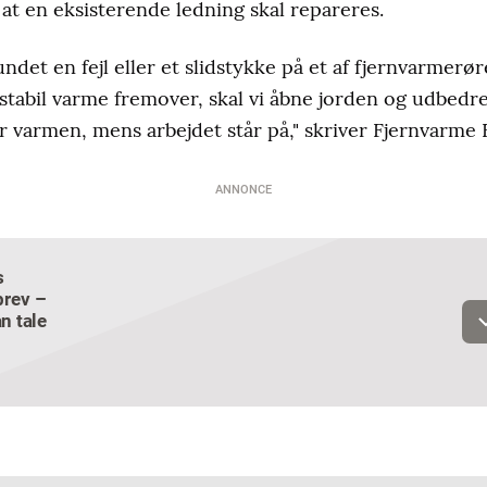
 at en eksisterende ledning skal repareres.
fundet en fejl eller et slidstykke på et af fjernvarmerø
stabil varme fremover, skal vi åbne jorden og udbedre
for varmen, mens arbejdet står på," skriver Fjernvarme
ANNONCE
s
Email
rev –
n tale
Navn
Jeg vil gerne modtage et nyhedsoverblik, samt relevante tilbud og
brugerfordele på mail. Det er altid muligt at afmelde.
Privatlivspoliti