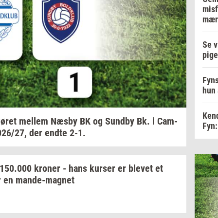
misf
mær
Se v
pige
Fyns
hun 
Kend
ø­ret
mel­lem
Næsby BK og
Sund­by
Bk. i
Cam­
Fyn:
026/27,
der endte 2-1.
150.000
kro­ner
- hans
kur­ser
er
ble­vet
et
r en
mande-​magnet