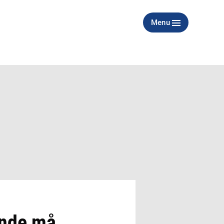
Menu
ande må