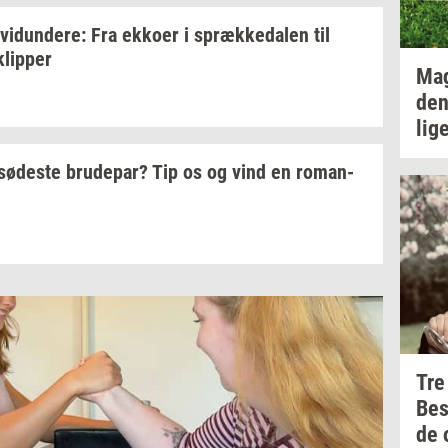
­vi­dun­de­re:
Fra
ek­ko­er
i
spræk­ke­da­len
til
klip­per
Ma
den
lig
sø­de­ste
bru­de­par?
Tip os og vind en
ro­man­
Tre
Be
de