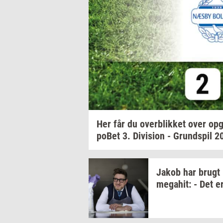
Her får du
over­blik­ket
over
op­g
po­Bet
3.
Di­vi­sion
-
Grund­spil
2
Jakob har brugt
me­ga­hit:
- Det e