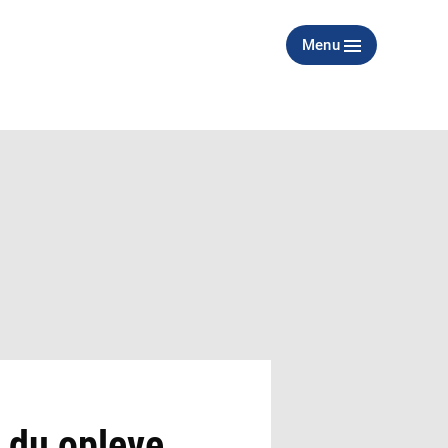
Menu
n du opleve