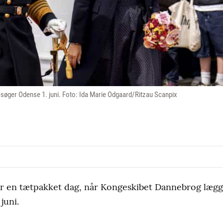
søger Odense 1. juni. Foto: Ida Marie Odgaard/Ritzau Scanpix
 en tætpakket dag, når Kongeskibet Dannebrog lægger
juni.