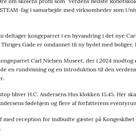
re om skolens profil som ”Verdens Bedste Robotskole
l Nielsen Kvarteret.
 STEAM-fag i samarbejde med virksomheder som Univ
ielsen Museet.
 deltager kongeparret i en byvandring i det nye Carl
ersens Hus.
 Thriges Gade er omdannet til ny bydel med boliger, 
ngeskibet Dannebrog ved Tysklandskaj i Odense Hav
kongeparret Carl Nielsen Museet, der i 2024 modtog
r de en rundvisning og en introduktion til den verden
r.
e stop bliver H.C. Andersens Hus klokken 15.45. Her sk
dersens fødehjem og flere af forfatterens eventyrun
f med reception for indbudte gæster på Kongeskibe
.