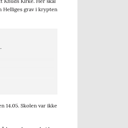
 Knuds Kirke. Her skal
 Helliges grav i krypten
.
en 14.05. Skolen var ikke