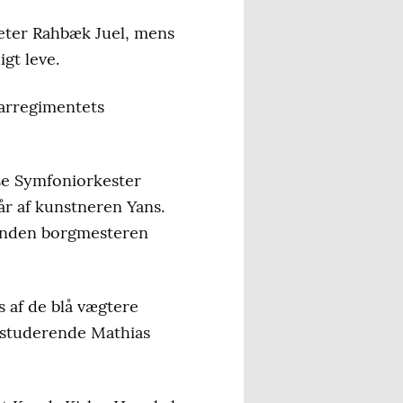
eter Rahbæk Juel, mens
igt leve.
sarregimentets
nse Symfoniorkester
år af kunstneren Yans.
 inden borgmesteren
s af de blå vægtere
gistuderende Mathias