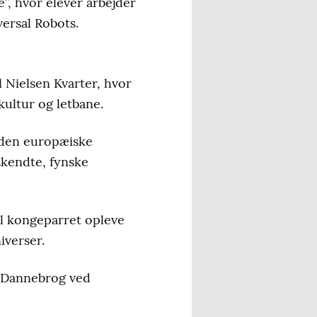
”, hvor elever arbejder
ersal Robots.
 Nielsen Kvarter, hvor
kultur og letbane.
n.
 den europæiske
skendte, fynske
al kongeparret opleve
iverser.
t Dannebrog ved