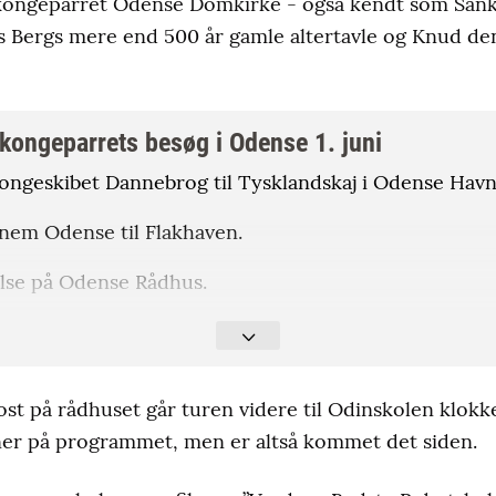
kongeparret Odense Domkirke - også kendt som Sankt
s Bergs mere end 500 år gamle altertavle og Knud den
kongeparrets besøg i Odense 1. juni
ngeskibet Dannebrog til Tysklandskaj i Odense Havn
nem Odense til Flakhaven.
lse på Odense Rådhus.
aven.
 Domkirke.
kost på rådhuset går turen videre til Odinskolen klokk
 på Odense Rådhus.
aner på programmet, men er altså kommet det siden.
olen.