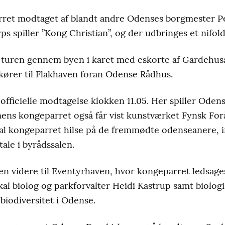
arret modtaget af blandt andre Odenses borgmester P
s spiller ”Kong Christian”, og der udbringes et nifold
r turen gennem byen i karet med eskorte af Gardehu
kører til Flakhaven foran Odense Rådhus.
officielle modtagelse klokken 11.05. Her spiller Ode
mens kongeparret også får vist kunstværket Fynsk For
kal kongeparret hilse på de fremmødte odenseanere,
tale i byrådssalen.
en videre til Eventyrhaven, hvor kongeparret ledsage
al biolog og parkforvalter Heidi Kastrup samt biolo
biodiversitet i Odense.