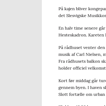
På kajen bliver kongep
det Slesvigske Musikkorp
En halv time senere gå
Hesteskadron. Kareten 
På rådhuset venter den 
musik af Carl Nielsen, 
Fra rådhusets balkon s
holder officiel velkomst
Kort før middag går tur
gennem byen. I haven sk
Slott fortælle om urban 