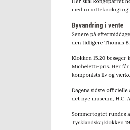
Her skal kongeparret hø
15.05:
Byvandring i Car
med robotteknologi og
15.20:
Besøg på Carl N
Byvandring i vente
Senere på eftermiddagen
15.45:
Besøg i H.C. And
den tidligere Thomas B.
19.00:
Reception på Ko
Klokken 15.20 besøger 
Kongehuset
Micheletti-pris. Her få
komponists liv og værke
Dagens sidste officiell
det nye museum, H.C. An
Sommertogtet rundes a
Tysklandskaj klokken 19