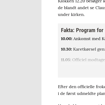
Klokken 12.20 besøger 
de blandt andet se Clau
under kirken.
Fakta: Program for 
10.00:
Ankomst med Ko
10.30:
Karetkørsel gen
11.05:
Officiel modtage
11.55:
Besøg i Eventyrh
12.20:
Besøg i Odense
Efter den officielle fro
12.55:
Officiel frokost
i de først udmeldte pl
14.05:
Besøg på Odinsk