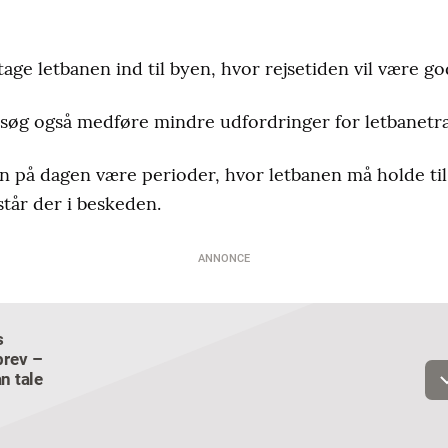
age letbanen ind til byen, hvor rejsetiden vil være go
esøg også medføre mindre udfordringer for letbanetra
an på dagen være perioder, hvor letbanen må holde til
står der i beskeden.
ANNONCE
s
Email
rev –
n tale
Navn