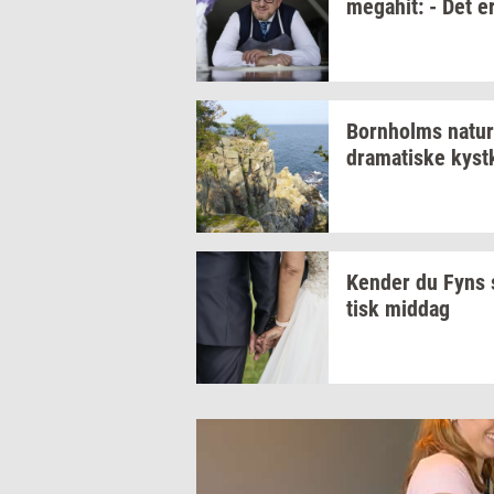
me­ga­hit:
- Det e
Born­holms
na­tur
dra­ma­ti­ske
kyst­
Ken­der
du Fyns
tisk
mid­dag