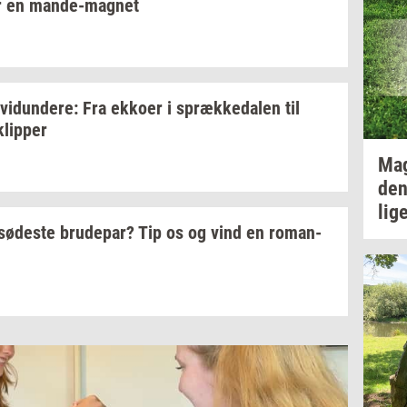
r en
mande-​magnet
­vi­dun­de­re:
Fra
ek­ko­er
i
spræk­ke­da­len
til
klip­per
Ma
den
lig
sø­de­ste
bru­de­par?
Tip os og vind en
ro­man­