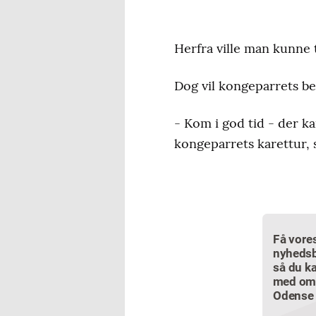
Herfra ville man kunne t
Dog vil kongeparrets b
- Kom i god tid - der k
kongeparrets karettur, 
Få vore
nyhedsb
så du ka
med om
Odense