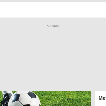
Jeg vil gerne modtage et nyhedsoverblik, samt relevante tilbud og
brugerfordele på mail. Det er altid muligt at afmelde.
Privatlivspoliti
ANNONCE
Mes