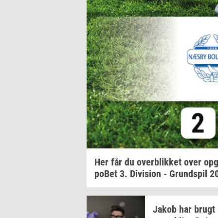
Her får du
over­blik­ket
over
op­g
po­Bet
3.
Di­vi­sion
-
Grund­spil
2
Jakob har brugt