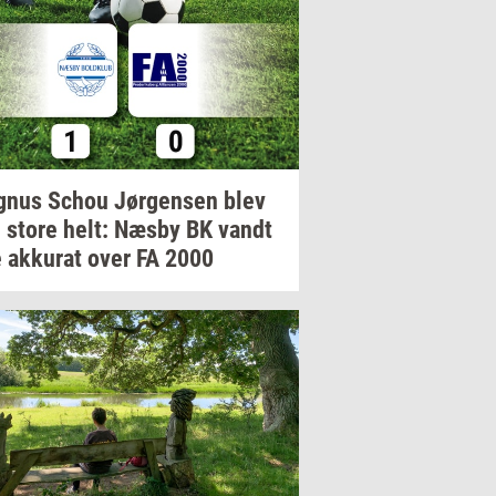
gnus
Schou
Jør­gen­sen
blev
 store helt: Næsby BK vandt
e
ak­ku­rat
over FA 2000