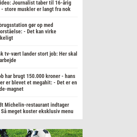
ideo: Journalist taber til 16-årig
 - store muskler er langt fra nok
rugsstation gør op med
orståelse: - Det kan virke
keligt
k tv-vært lander stort job: Her skal
arbejde
b har brugt 150.000 kroner - hans
er er blevet et megahit: - Det er en
de-magnet
t Michelin-restaurant indtager
 Så meget koster eksklusiv menu