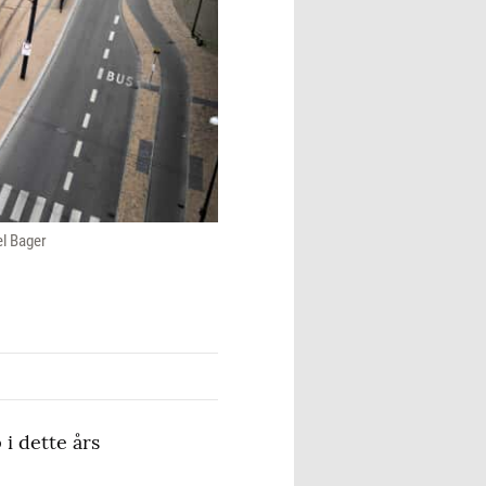
el Bager
i dette års