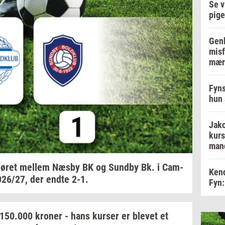
Se v
pige
Genb
misf
mær
Fyns
hun 
Jako
kurs
man
ø­ret
mel­lem
Næsby BK og
Sund­by
Bk. i
Cam­
Kend
026/27,
der endte 2-1.
Fyn:
150.000
kro­ner
- hans
kur­ser
er
ble­vet
et