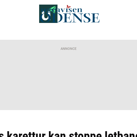
ANNONCE
 karettur kan stoppe letban